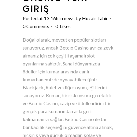
GIRIŞ
Posted at 13:16h
in
news
by
Huzair Tahir
0 Comments
0
Likes
Doğal olarak, mevcut en popüler slotları
sunuyoruz, ancak Betcio Casino ayrıca zevk
almanız için çok çeşitli aşamalı slot
oyunlarına sahiptir. Sanal dünyamızda
ödüller için kumar arasında canlı
kumarhanemizde oynayabileceğiniz
Blackjack, Rulet ve diğer oyun çeşitlerini
sunuyoruz. Kumar, bir risk unsuru gerektirir
ve Betcio Casino, cazip ve ödüllendirici bir
gerçek para kumarından asla geri
kalmamanızı sağlar. Betcio Casino ile bir
bankacılık seçeneğini güvence altına almak,
hıçkırık veya güçlük olmadan kolay ve