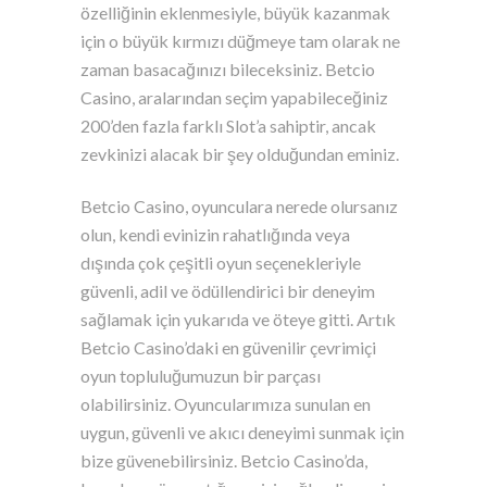
özelliğinin eklenmesiyle, büyük kazanmak
için o büyük kırmızı düğmeye tam olarak ne
zaman basacağınızı bileceksiniz. Betcio
Casino, aralarından seçim yapabileceğiniz
200’den fazla farklı Slot’a sahiptir, ancak
zevkinizi alacak bir şey olduğundan eminiz.
Betcio Casino, oyunculara nerede olursanız
olun, kendi evinizin rahatlığında veya
dışında çok çeşitli oyun seçenekleriyle
güvenli, adil ve ödüllendirici bir deneyim
sağlamak için yukarıda ve öteye gitti. Artık
Betcio Casino’daki en güvenilir çevrimiçi
oyun topluluğumuzun bir parçası
olabilirsiniz. Oyuncularımıza sunulan en
uygun, güvenli ve akıcı deneyimi sunmak için
bize güvenebilirsiniz. Betcio Casino’da,