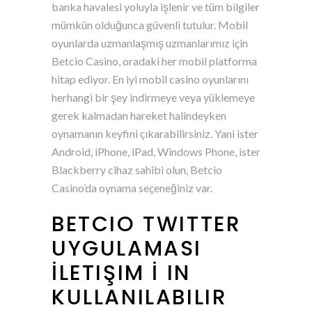
banka havalesi yoluyla işlenir ve tüm bilgiler
mümkün olduğunca güvenli tutulur. Mobil
oyunlarda uzmanlaşmış uzmanlarımız için
Betcio Casino, oradaki her mobil platforma
hitap ediyor. En iyi mobil casino oyunlarını
herhangi bir şey indirmeye veya yüklemeye
gerek kalmadan hareket halindeyken
oynamanın keyfini çıkarabilirsiniz. Yani ister
Android, iPhone, iPad, Windows Phone, ister
Blackberry cihaz sahibi olun, Betcio
Casino’da oynama seçeneğiniz var.
BETCIO TWITTER
UYGULAMASI
İLETIŞIM İ IN
KULLANILABILIR