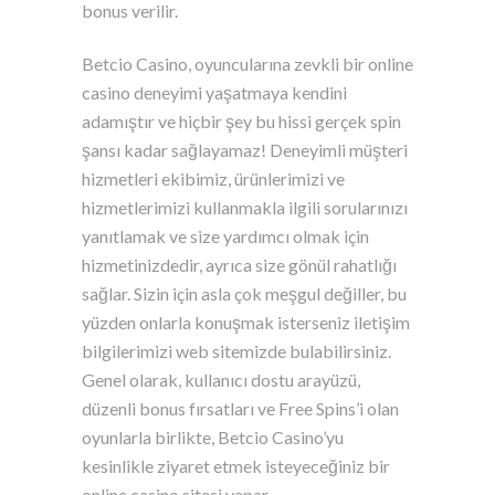
bonus verilir.
Betcio Casino, oyuncularına zevkli bir online
casino deneyimi yaşatmaya kendini
adamıştır ve hiçbir şey bu hissi gerçek spin
şansı kadar sağlayamaz! Deneyimli müşteri
hizmetleri ekibimiz, ürünlerimizi ve
hizmetlerimizi kullanmakla ilgili sorularınızı
yanıtlamak ve size yardımcı olmak için
hizmetinizdedir, ayrıca size gönül rahatlığı
sağlar. Sizin için asla çok meşgul değiller, bu
yüzden onlarla konuşmak isterseniz iletişim
bilgilerimizi web sitemizde bulabilirsiniz.
Genel olarak, kullanıcı dostu arayüzü,
düzenli bonus fırsatları ve Free Spins’i olan
oyunlarla birlikte, Betcio Casino’yu
kesinlikle ziyaret etmek isteyeceğiniz bir
online casino sitesi yapar.