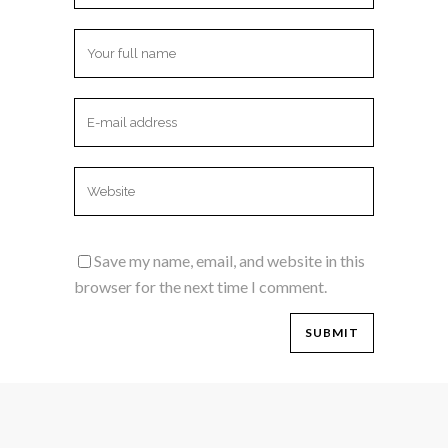
Save my name, email, and website in this
browser for the next time I comment.