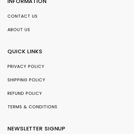
INFORMATION
CONTACT US
ABOUT US
QUICK LINKS
PRIVACY POLICY
SHIPPING POLICY
REFUND POLICY
TERMS & CONDITIONS
NEWSLETTER SIGNUP