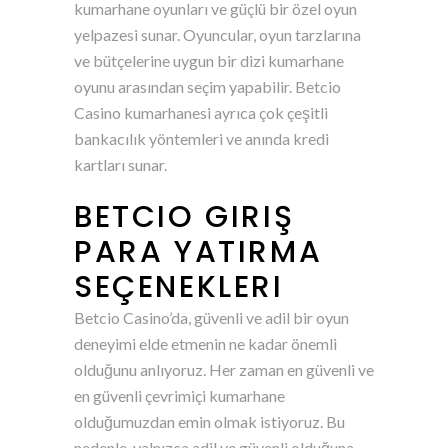
kumarhane oyunları ve güçlü bir özel oyun
yelpazesi sunar. Oyuncular, oyun tarzlarına
ve bütçelerine uygun bir dizi kumarhane
oyunu arasından seçim yapabilir. Betcio
Casino kumarhanesi ayrıca çok çeşitli
bankacılık yöntemleri ve anında kredi
kartları sunar.
BETCIO GIRIŞ
PARA YATIRMA
SEÇENEKLERI
Betcio Casino’da, güvenli ve adil bir oyun
deneyimi elde etmenin ne kadar önemli
olduğunu anlıyoruz. Her zaman en güvenli ve
en güvenli çevrimiçi kumarhane
olduğumuzdan emin olmak istiyoruz. Bu
nedenle, yalnızca adil ve güvenli olduğuna