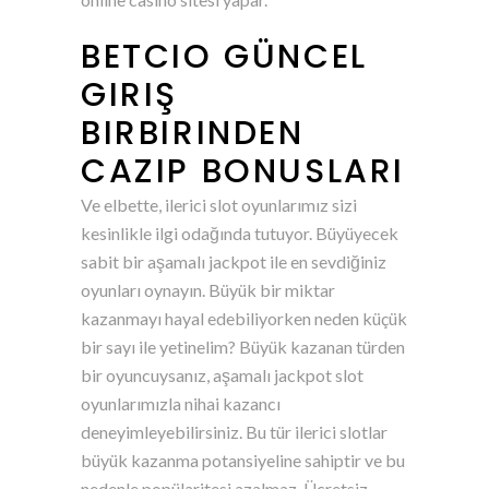
BETCIO GÜNCEL
GIRIŞ
BIRBIRINDEN
CAZIP BONUSLARI
Ve elbette, ilerici slot oyunlarımız sizi
kesinlikle ilgi odağında tutuyor. Büyüyecek
sabit bir aşamalı jackpot ile en sevdiğiniz
oyunları oynayın. Büyük bir miktar
kazanmayı hayal edebiliyorken neden küçük
bir sayı ile yetinelim? Büyük kazanan türden
bir oyuncuysanız, aşamalı jackpot slot
oyunlarımızla nihai kazancı
deneyimleyebilirsiniz. Bu tür ilerici slotlar
büyük kazanma potansiyeline sahiptir ve bu
nedenle popülaritesi azalmaz. Ücretsiz