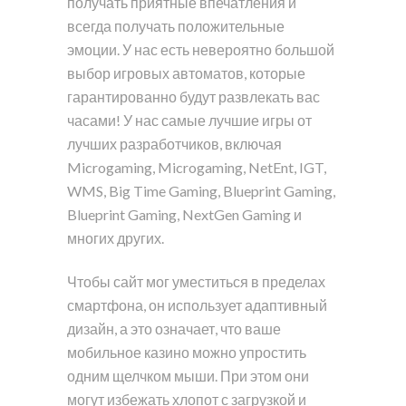
получать приятные впечатления и
всегда получать положительные
эмоции. У нас есть невероятно большой
выбор игровых автоматов, которые
гарантированно будут развлекать вас
часами! У нас самые лучшие игры от
лучших разработчиков, включая
Microgaming, Microgaming, NetEnt, IGT,
WMS, Big Time Gaming, Blueprint Gaming,
Blueprint Gaming, NextGen Gaming и
многих других.
Чтобы сайт мог уместиться в пределах
смартфона, он использует адаптивный
дизайн, а это означает, что ваше
мобильное казино можно упростить
одним щелчком мыши. При этом они
могут избежать хлопот с загрузкой и