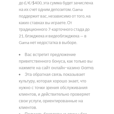
до £/€/$400, эта сумма будет зачислена
на их счет одним депозитом. Gama
поддержит вас, независимо от того, на
каких ставках вы играете. От
традиционного 7-карточного стада до
21, блэкджека и видеоблэкджека — в
Gama нет недостатка в выборе.
Вас встретит предложение
приветственного бонуса, как только вы
нажмете на сайт онлайн-казино Gama.
Эта обратная связь показывает
культуру, которая хорошо знает, что
нужно с точки зрения обслуживания
клиентов, и действительно проверяет
свои услуги, ориентированные на
клиентов.