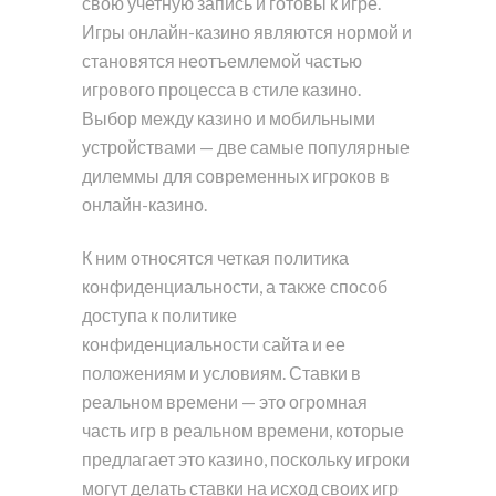
свою учетную запись и готовы к игре.
Игры онлайн-казино являются нормой и
становятся неотъемлемой частью
игрового процесса в стиле казино.
Выбор между казино и мобильными
устройствами — две самые популярные
дилеммы для современных игроков в
онлайн-казино.
К ним относятся четкая политика
конфиденциальности, а также способ
доступа к политике
конфиденциальности сайта и ее
положениям и условиям. Ставки в
реальном времени — это огромная
часть игр в реальном времени, которые
предлагает это казино, поскольку игроки
могут делать ставки на исход своих игр