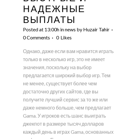
НАДЕЖНЫЕ
ВЫПЛАТЫ
Posted at 13:00h
in
news
by
Huzair Tahir
0 Comments
0
Likes
Однако, даже если вам нравится играть
только в несколько игр, это не имеет
значения, поскольку на выбор
предлагается широкий выбор игр. Тем
не менее, существует более чем
достаточно других сайтов, где вы
получите лучший сервис за то же или
даже немного больше, чем предлагает
Gama. У игроков есть шанс выиграть
джекпот в размере тысяч долларов
каждый день в играх Gama, основанных