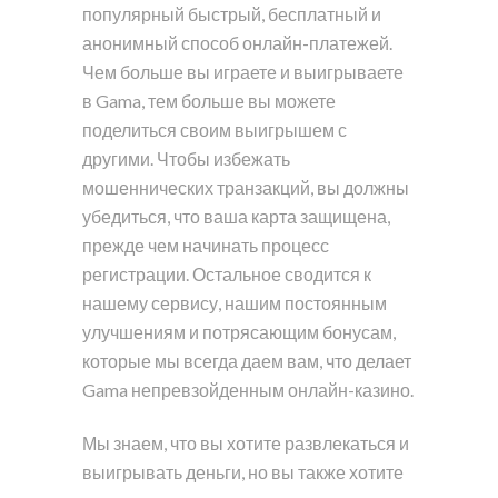
популярный быстрый, бесплатный и
анонимный способ онлайн-платежей.
Чем больше вы играете и выигрываете
в Gama, тем больше вы можете
поделиться своим выигрышем с
другими. Чтобы избежать
мошеннических транзакций, вы должны
убедиться, что ваша карта защищена,
прежде чем начинать процесс
регистрации. Остальное сводится к
нашему сервису, нашим постоянным
улучшениям и потрясающим бонусам,
которые мы всегда даем вам, что делает
Gama непревзойденным онлайн-казино.
Мы знаем, что вы хотите развлекаться и
выигрывать деньги, но вы также хотите