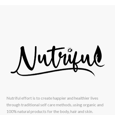
Nutriful effort is to create happier and healthier lives
through traditional self care methods, using organic and
100% natural products for the body, hair and skin.