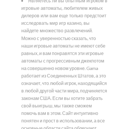
Являетесь ли вы опытным игроком в
игровые автоматы, любителем живых
дилеров или вам еще только предстоит
исследовать мир игр казино, вы
найдете множество развлечений.
Можно с уверенностью сказать, что
наши игровые автоматы не имеют себе
равных, и вам понравятся эти игровые
автоматы с прогрессивным джекпотом
на совершенно новом уровне. Gama
работает из Соединенных Штатов, а это
означает, что любой игрок, находящийся
в любой другой части мира, подчиняется
законам США. Если вы хотите забрать
свой выигрыш, мы также сможем
помочь вам в этом. Сайт интуитивно
понятен и прост в использовании, а все
основные области сайта облегчают