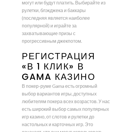
могут или будут платить. Выбирайте из
рулетки, блэкджека и баккары
(последняя является наиболее
популярной) и играйте за
захватывающие призы с
прогрессивным джекпотом.
РЕГИСТРАЦИЯ
«В 1 КЛИК» В
GAMA КАЗИНО
В покер-руме Gama есть огромный
выбор вариантов игры, доступных
любителям покера всех возрастов. У нас
есть широкий выбор самых популярных
игр казино, от слотов и рулетки до
настольных и карточных игр. Это
означает, что они могут использовать