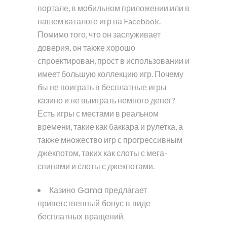
портале, в мобильном приложении или в
нашем каталоге игр на Facebook.
Помимо того, что он заслуживает
доверия, он также хорошо
спроектирован, прост в использовании и
имеет большую коллекцию игр. Почему
бы не поиграть в бесплатные игры
казино и не выиграть немного денег?
Есть игры с местами в реальном
времени, такие как баккара и рулетка, а
также множество игр с прогрессивным
джекпотом, таких как слоты с мега-
спинами и слоты с джекпотами.
Казино Gama предлагает
приветственный бонус в виде
бесплатных вращений.