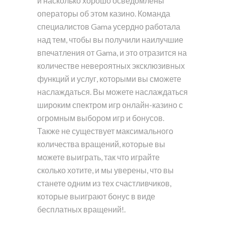
и насколько хорошо осведомлены
операторы об этом казино. Команда
специалистов Gama усердно работала
над тем, чтобы вы получили наилучшие
впечатления от Gama, и это отразится на
количестве невероятных эксклюзивных
функций и услуг, которыми вы сможете
наслаждаться. Вы можете наслаждаться
широким спектром игр онлайн-казино с
огромным выбором игр и бонусов.
Также не существует максимального
количества вращений, которые вы
можете выиграть, так что играйте
сколько хотите, и мы уверены, что вы
станете одним из тех счастливчиков,
которые выиграют бонус в виде
бесплатных вращений!.