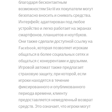
благодаря бесконтактным
возможностям Skrill их покупатели могут
безопасно вносить и снимать средства.
Интерфейс адаптирован под любое
устройство и легко работает на экранах
смартфонов, планшетов и ноутбуков.
Они также сделали доступной ссылку на
Facebook, которая позволяет игрокам
общаться в более социальных сетях и
общаться с конкурентами и друзьями.
Игровой автомат также предлагает
страховую защиту, при которой, если
игроки находятся в течение
фиксированного и опубликованного
периода времени, клиенту
предоставляется немедленный возврат
средств. Это означает, что игроки могут