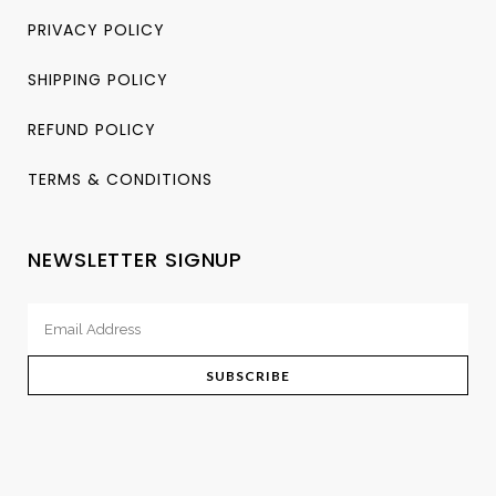
PRIVACY POLICY
SHIPPING POLICY
REFUND POLICY
TERMS & CONDITIONS
NEWSLETTER SIGNUP