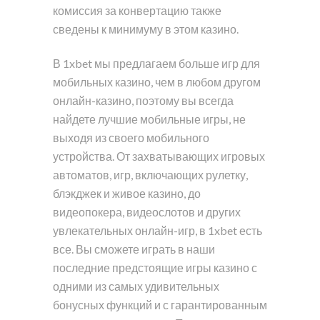
комиссия за конвертацию также
сведены к минимуму в этом казино.
В 1xbet мы предлагаем больше игр для
мобильных казино, чем в любом другом
онлайн-казино, поэтому вы всегда
найдете лучшие мобильные игры, не
выходя из своего мобильного
устройства. От захватывающих игровых
автоматов, игр, включающих рулетку,
блэкджек и живое казино, до
видеопокера, видеослотов и других
увлекательных онлайн-игр, в 1xbet есть
все. Вы сможете играть в наши
последние предстоящие игры казино с
одними из самых удивительных
бонусных функций и с гарантированным