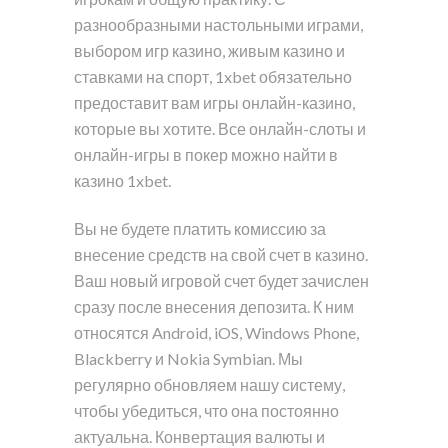
разнообразными настольными играми,
выбором игр казино, живым казино и
ставками на спорт, 1xbet обязательно
предоставит вам игры онлайн-казино,
которые вы хотите. Все онлайн-слоты и
онлайн-игры в покер можно найти в
казино 1xbet.
Вы не будете платить комиссию за
внесение средств на свой счет в казино.
Ваш новый игровой счет будет зачислен
сразу после внесения депозита. К ним
относятся Android, iOS, Windows Phone,
Blackberry и Nokia Symbian. Мы
регулярно обновляем нашу систему,
чтобы убедиться, что она постоянно
актуальна. Конвертация валюты и