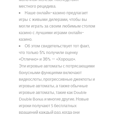
местного рецидива.
Наше онлайн-казино предлагает
игры с живыми дилерами, чтобы вы
могли играть за своим любимым столом
казино с лучшими играми онлайн-
казино.
Об этом свидетельствует тот факт,
что только 5% получили оценку
«Отлично» и 36% — «Хорошо».
Эти игровые автоматы с потрясающими
бонусными функциями включают
видеослоты, прогрессивные джекпоты и
игровые автоматы, а также обычные
игровые автоматы, такие как Double
Double Bonus и многие другие. Новые
игроки получают 5 бесплатных
вращений каждый раз, когда они