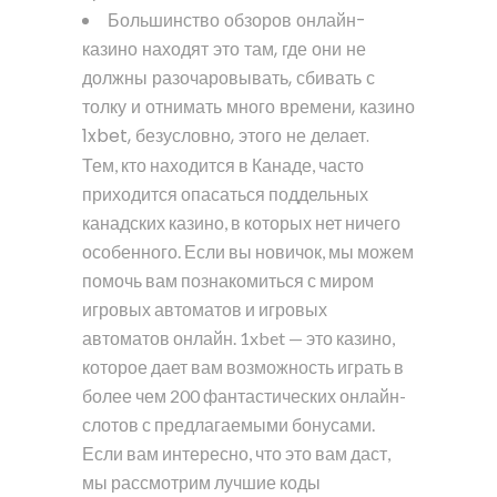
Большинство обзоров онлайн-
казино находят это там, где они не
должны разочаровывать, сбивать с
толку и отнимать много времени, казино
1xbet, безусловно, этого не делает.
Тем, кто находится в Канаде, часто
приходится опасаться поддельных
канадских казино, в которых нет ничего
особенного. Если вы новичок, мы можем
помочь вам познакомиться с миром
игровых автоматов и игровых
автоматов онлайн. 1xbet — это казино,
которое дает вам возможность играть в
более чем 200 фантастических онлайн-
слотов с предлагаемыми бонусами.
Если вам интересно, что это вам даст,
мы рассмотрим лучшие коды