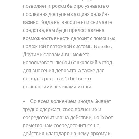
позволяет игрокам быстро узнавать о
последних доступных акциях онлайн-
казино. Когда вы вносите или снимаете
средства, вам будет предоставлена
возможность внести депозит с помощью
надежной платежной системы Neteller.
Другими словами, вы можете
использовать любой банковский метод
для внесения депозита, а также для
вывода средств в 1xbet всего
несколькими щелчками мыши.
Со всем волнением иногда бывает
трудно сдержать свое волнение и
сосредоточиться на действии, но 1xbet
помогло нам сосредоточиться на
действии благодаря нашему яркому и