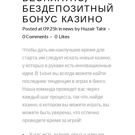
БЕЗДЕПОЗИТНЫЙ
БОНУС КАЗИНО
Posted at 09:25h
in
news
by
Huzair Tahir
0 Comments
0
Likes
Чтобы дать им наилучшее время для
старта, им следует искать новые казино,
у которых в рукаве есть инновационные
идеи. В 1xbet вы всегда можете найти
последние тенденции в играх в бинго.
Наша команда проведет вас через
каждый шаг процесса, так что, найдя
казино, в котором вы можете играть, вы
можете быть уверены, что отлично
проведете время за игрой!
У нас есть знания, опыт и навыки,