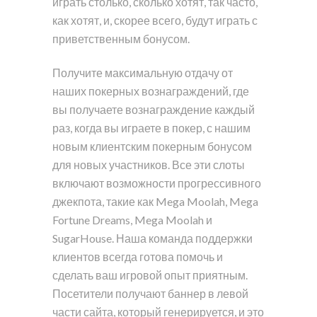
играть столько, сколько хотят, так часто,
как хотят, и, скорее всего, будут играть с
приветственным бонусом.
Получите максимальную отдачу от
наших покерных вознаграждений, где
вы получаете вознаграждение каждый
раз, когда вы играете в покер, с нашим
новым клиентским покерным бонусом
для новых участников. Все эти слоты
включают возможности прогрессивного
джекпота, такие как Mega Moolah, Mega
Fortune Dreams, Mega Moolah и
SugarHouse. Наша команда поддержки
клиентов всегда готова помочь и
сделать ваш игровой опыт приятным.
Посетители получают баннер в левой
части сайта, который генерируется, и это