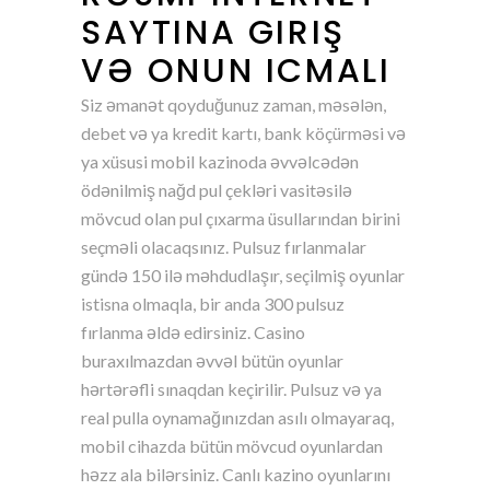
SAYTINA GIRIŞ
VƏ ONUN ICMALI
Siz əmanət qoyduğunuz zaman, məsələn,
debet və ya kredit kartı, bank köçürməsi və
ya xüsusi mobil kazinoda əvvəlcədən
ödənilmiş nağd pul çekləri vasitəsilə
mövcud olan pul çıxarma üsullarından birini
seçməli olacaqsınız. Pulsuz fırlanmalar
gündə 150 ​​ilə məhdudlaşır, seçilmiş oyunlar
istisna olmaqla, bir anda 300 pulsuz
fırlanma əldə edirsiniz. Casino
buraxılmazdan əvvəl bütün oyunlar
hərtərəfli sınaqdan keçirilir. Pulsuz və ya
real pulla oynamağınızdan asılı olmayaraq,
mobil cihazda bütün mövcud oyunlardan
həzz ala bilərsiniz. Canlı kazino oyunlarını