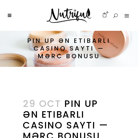
0
PIN UP ƏN ETIBARLI
CASINO SAYTI —
MƏRC BONUSU
29 OCT
PIN UP
ƏN ETIBARLI
CASINO SAYTI —
MƏRC BONUSU