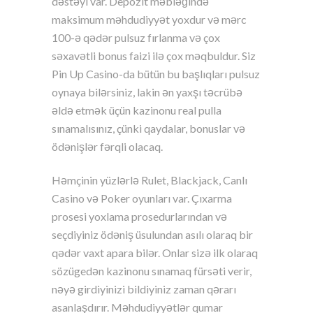
dəstəyi var. Depozit məbləğində
maksimum məhdudiyyət yoxdur və mərc
100-ə qədər pulsuz fırlanma və çox
səxavətli bonus faizi ilə çox məqbuldur. Siz
Pin Up Casino-da bütün bu başlıqları pulsuz
oynaya bilərsiniz, lakin ən yaxşı təcrübə
əldə etmək üçün kazinonu real pulla
sınamalısınız, çünki qaydalar, bonuslar və
ödənişlər fərqli olacaq.
Həmçinin yüzlərlə Rulet, Blackjack, Canlı
Casino və Poker oyunları var. Çıxarma
prosesi yoxlama prosedurlarından və
seçdiyiniz ödəniş üsulundan asılı olaraq bir
qədər vaxt apara bilər. Onlar sizə ilk olaraq
sözügedən kazinonu sınamaq fürsəti verir,
nəyə girdiyinizi bildiyiniz zaman qərarı
asanlaşdırır. Məhdudiyyətlər qumar