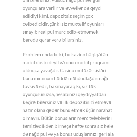
oyunçulara verilir və əvvəllər də qeyd
edildiyi kimi, depozitsiz seçim çox
cəlbedicidir, çünki siz müxtəlif oyunları
sınayıb real pul mərc edib-etməmək
barədə qərar verə bilərsiniz.
Problem ondadır ki, bu kazino həqiqətən
mobil dostu deyil və onun mobil proqramı
olduqca yavaşdır. Casino mütəxəssisləri
bunu minimum həddə məhdudlaşdırmağı
tövsiyə edir, baxmayaraq ki, siz tək
oyunçusunuzsa, hesabınızı qeydiyyatdan
keçirə bilərsiniz və ilk depozitinizi etməyə
hazır olana qədər bunu etmək üçün narahat
olmayın. Bütün bonusların mərc tələblərini
təmizlədikdən bir neçə həftə sonra siz hələ
də nağd pul və ya bonus uduşlarınızı geri ala