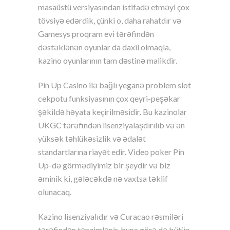
masaüstü versiyasından istifadə etməyi çox
tövsiyə edərdik, çünki o, daha rahatdır və
Gamesys proqram evi tərəfindən
dəstəklənən oyunlar da daxil olmaqla,
kazino oyunlarının tam dəstinə malikdir.
Pin Up Casino ilə bağlı yeganə problem slot
cekpotu funksiyasının çox qeyri-peşəkar
şəkildə həyata keçirilməsidir. Bu kazinolar
UKGC tərəfindən lisenziyalaşdırılıb və ən
yüksək təhlükəsizlik və ədalət
standartlarına riayət edir. Video poker Pin
Up-də görmədiyimiz bir şeydir və biz
əminik ki, gələcəkdə nə vaxtsa təklif
olunacaq.
Kazino lisenziyalıdır və Curacao rəsmiləri
tərəfindən tənzimlənir, buna görə də bütün