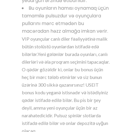
yeddi gün ərzində etibarlıdır.
Bu oyunların hamısı oynamaq üçün
tamamilə pulsuzdur və oyunçulara
pullarını mərc etmədən bu
macəradan həzz almağa imkan verir.
VIP oyunçular canlı diler fəaliyyətinə malik
bütün stolüstü oyunlardan istifadə edə
bilərlər.Yeni gələnlər burada oyunları, canlı
dilerləri və əla proqram seçimini tapacaqlar.
O qədər gözəldir ki, onlar bu bonus üçün
heç bir mərc tələb etmirlər və siz bunun
üzərinə 300 sikkə qazanırsınız! USEIT
bonus kodu yeganə istisnadır və istədiyiniz
qədər istifadə edilə bilər. Bu pis bir şey
deyil, amma yeni oyunçular üçün bir az
narahatedicidir. Pulsuz spinlər slotlarda
istifadə edilə bilər və onlar depozitə uyğun
olacaq.