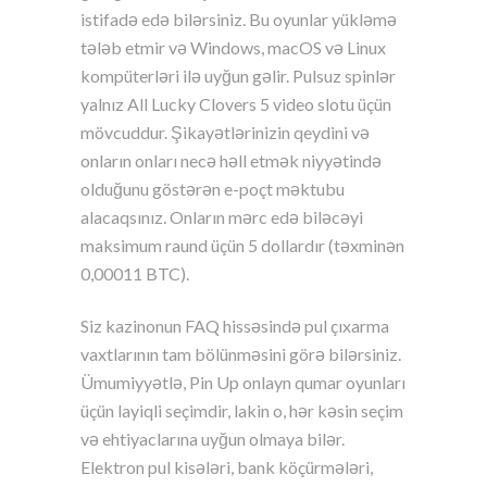
istifadə edə bilərsiniz. Bu oyunlar yükləmə
tələb etmir və Windows, macOS və Linux
kompüterləri ilə uyğun gəlir. Pulsuz spinlər
yalnız All Lucky Clovers 5 video slotu üçün
mövcuddur. Şikayətlərinizin qeydini və
onların onları necə həll etmək niyyətində
olduğunu göstərən e-poçt məktubu
alacaqsınız. Onların mərc edə biləcəyi
maksimum raund üçün 5 dollardır (təxminən
0,00011 BTC).
Siz kazinonun FAQ hissəsində pul çıxarma
vaxtlarının tam bölünməsini görə bilərsiniz.
Ümumiyyətlə, Pin Up onlayn qumar oyunları
üçün layiqli seçimdir, lakin o, hər kəsin seçim
və ehtiyaclarına uyğun olmaya bilər.
Elektron pul kisələri, bank köçürmələri,