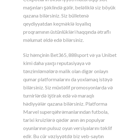
maşınları şəklində gəlir, beləliklə siz böyük
qazana bilərsiniz. Siz bülletenə
qeydiyyatdan keçməklə loyallıq
proqramının üstünlükləri haqqında ətraflı
məlumat əldə edə bilərsiniz.
Siz həmçinin Bet365, 888sport və ya Unibet
kimi daha yaxşı reputasiyaya və
tənzimləmələrə malik olan digər onlayn
qumar platformalarını da yoxlamaq istəyə
bilərsiniz. Siz müxtəlif promosyonlarda və
turnirlərdə iştirak edə və maraqlı
hədiyyələr qazana bilərsiniz. Platforma
Marvel superqəhrəmanlarından futbola,
tarixi kruizlərə qədər anın ən populyar
oyunlarının pulsuz oyun versiyalarını təklif
edir. Bu cür vəziyyətdə biz veb-saytın