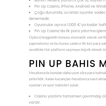
Bunun nedeni, yalnızca çok az sayıda 
Pin Up Casino, iPhone, Android ve Wind
Çoğu durumda, ücretsiz oyunlar sadece
denemedir.
Oyuncular ayrıca 1.000 €’ya kadar haft
Pin Up Casino’da ilk para yatırma işlem
Üçüncü hoşgeldin bonusu otomatik olarak verilir
yapmalısınız ve bu bonus sadece ilk kez para yat
sevdikleri bir platform seçmeye teşvik etmek ist
PIN UP BAHIS 
Hesabınızda bundan daha uzun süre para tutmak i
yeterlidir; kalan kazançları hesabınıza nasıl akta
oyunları ve spor bahisleri sunar.
Casino yazılımı tamamen çevrimdışı olsa 
vardır.