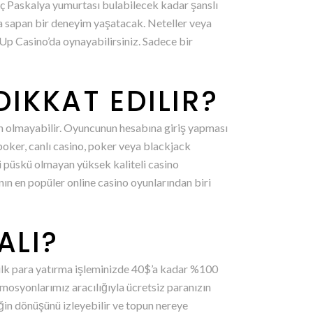
kaç Paskalya yumurtası bulabilecek kadar şanslı
çma sapan bir deneyim yaşatacak. Neteller veya
 Up Casino’da oynayabilirsiniz. Sadece bir
DIKKAT EDILIR?
n olmayabilir. Oyuncunun hesabına giriş yapması
poker, canlı casino, poker veya blackjack
ki püskü olmayan yüksek kaliteli casino
nın en popüler online casino oyunlarından biri
ALI?
 ilk para yatırma işleminizde 40$’a kadar %100
mosyonlarımız aracılığıyla ücretsiz paranızın
ğin dönüşünü izleyebilir ve topun nereye