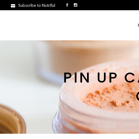
Subscribe to Nutriful
PIN UP 