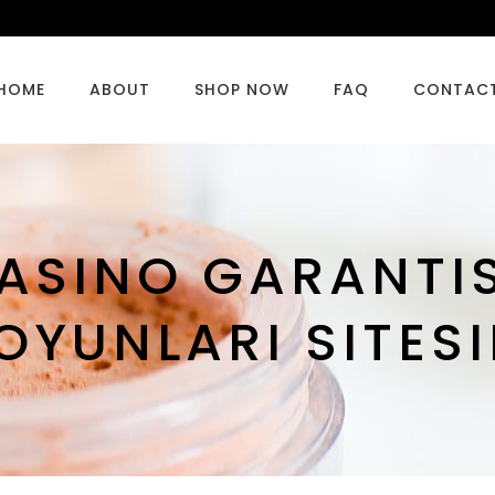
HOME
ABOUT
SHOP NOW
FAQ
CONTAC
CASINO GARANTIS
OYUNLARI SITESI