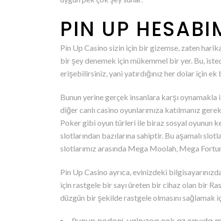
PIN UP HESABI
Pin Up Casino sizin için bir gizemse, zaten harika 
bir şey denemek için mükemmel bir yer. Bu, ist
erişebilirsiniz, yani yatırdığınız her dolar için 
Bunun yerine gerçek insanlara karşı oynamakla ilg
diğer canlı casino oyunlarımıza katılmanız ger
Poker gibi oyun türleri ile biraz sosyal oyunun k
slotlarından bazılarına sahiptir. Bu aşamalı slo
slotlarımız arasında Mega Moolah, Mega Fortun
Pin Up Casino ayrıca, evinizdeki bilgisayarınızd
için rastgele bir sayı üreten bir cihaz olan bir 
düzgün bir şekilde rastgele olmasını sağlamak için