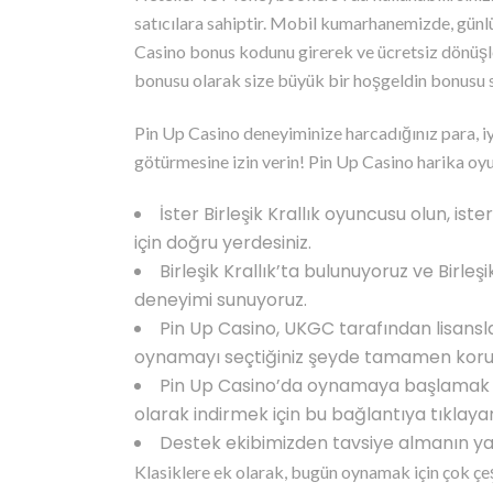
satıcılara sahiptir. Mobil kumarhanemizde, günlük
Casino bonus kodunu girerek ve ücretsiz dönüşl
bonusu olarak size büyük bir hoşgeldin bonusu 
Pin Up Casino deneyiminize harcadığınız para, iyi
götürmesine izin verin! Pin Up Casino harika oyun
İster Birleşik Krallık oyuncusu olun, i
için doğru yerdesiniz.
Birleşik Krallık’ta bulunuyoruz ve Birle
deneyimi sunuyoruz.
Pin Up Casino, UKGC tarafından lisans
oynamayı seçtiğiniz şeyde tamamen korund
Pin Up Casino’da oynamaya başlamak içi
olarak indirmek için bu bağlantıya tıklayar
Destek ekibimizden tavsiye almanın yanı
Klasiklere ek olarak, bugün oynamak için çok çeşi