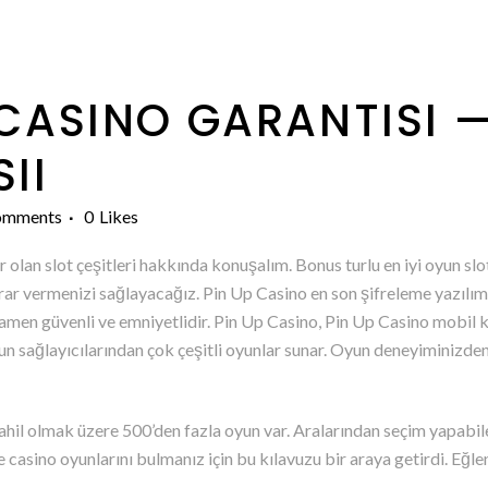
CASINO GARANTISI 
II
omments
0
Likes
 olan slot çeşitleri hakkında konuşalım. Bonus turlu en iyi oyun slot
r vermenizi sağlayacağız. Pin Up Casino en son şifreleme yazılımı 
amamen güvenli ve emniyetlidir. Pin Up Casino, Pin Up Casino mobil
un sağlayıcılarından çok çeşitli oyunlar sunar. Oyun deneyiminizden
dahil olmak üzere 500’den fazla oyun var. Aralarından seçim yapabil
ne casino oyunlarını bulmanız için bu kılavuzu bir araya getirdi. Eğl