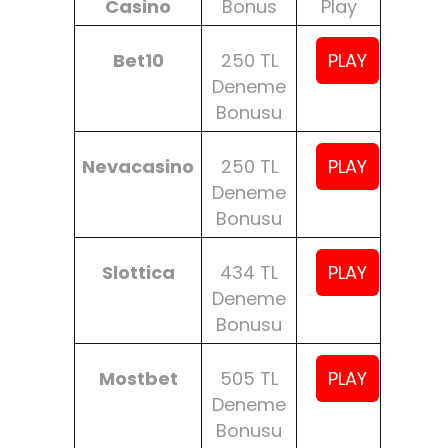
Casino
Bonus
Play
Bet10
250 TL
PLAY
Deneme
Bonusu
Nevacasino
250 TL
PLAY
Deneme
Bonusu
Slottica
434 TL
PLAY
Deneme
Bonusu
Mostbet
505 TL
PLAY
Deneme
Bonusu