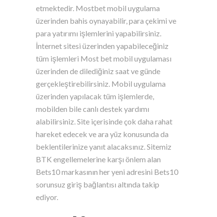
etmektedir. Mostbet mobil uygulama
üzerinden bahis oynayabilir, para çekimi ve
para yatırımı işlemlerini yapabilirsiniz.
İnternet sitesi üzerinden yapabileceğiniz
tüm işlemleri Most bet mobil uygulaması
üzerinden de dilediğiniz saat ve günde
gerçekleştirebilirsiniz. Mobil uygulama
üzerinden yapılacak tüm işlemlerde,
mobilden bile canlı destek yardımı
alabilirsiniz. Site içerisinde çok daha rahat
hareket edecek ve ara yüz konusunda da
beklentilerinize yanıt alacaksınız. Sitemiz
BTK engellemelerine karşı önlem alan
Bets10 markasının her yeni adresini Bets10
sorunsuz giriş bağlantısı altında takip
ediyor.