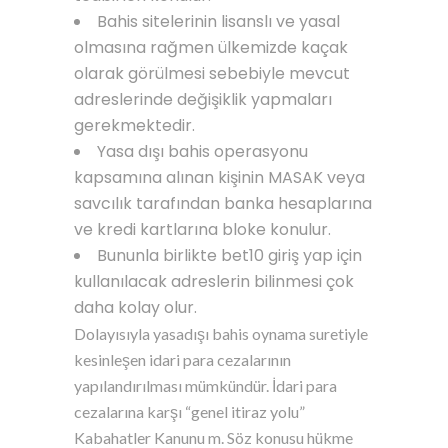
Bahis sitelerinin lisanslı ve yasal
olmasına rağmen ülkemizde kaçak
olarak görülmesi sebebiyle mevcut
adreslerinde değişiklik yapmaları
gerekmektedir.
Yasa dışı bahis operasyonu
kapsamına alınan kişinin MASAK veya
savcılık tarafından banka hesaplarına
ve kredi kartlarına bloke konulur.
Bununla birlikte bet10 giriş yap için
kullanılacak adreslerin bilinmesi çok
daha kolay olur.
Dolayısıyla yasadışı bahis oynama suretiyle
kesinleşen idari para cezalarının
yapılandırılması mümkündür. İdari para
cezalarına karşı “genel itiraz yolu”
Kabahatler Kanunu m. Söz konusu hükme