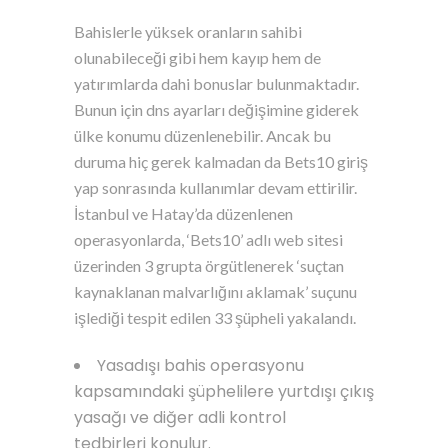
Bahislerle yüksek oranların sahibi
olunabileceği gibi hem kayıp hem de
yatırımlarda dahi bonuslar bulunmaktadır.
Bunun için dns ayarları değişimine giderek
ülke konumu düzenlenebilir. Ancak bu
duruma hiç gerek kalmadan da Bets10 giriş
yap sonrasında kullanımlar devam ettirilir.
İstanbul ve Hatay’da düzenlenen
operasyonlarda, ‘Bets10’ adlı web sitesi
üzerinden 3 grupta örgütlenerek ‘suçtan
kaynaklanan malvarlığını aklamak’ suçunu
işlediği tespit edilen 33 şüpheli yakalandı.
Yasadışı bahis operasyonu
kapsamındaki şüphelilere yurtdışı çıkış
yasağı ve diğer adli kontrol
tedbirleri konulur.