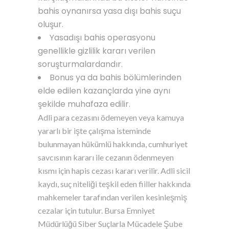
bahis oynanırsa yasa dışı bahis suçu
oluşur.
Yasadışı bahis operasyonu
genellikle gizlilik kararı verilen
soruşturmalardandır.
Bonus ya da bahis bölümlerinden
elde edilen kazançlarda yine aynı
şekilde muhafaza edilir.
Adli para cezasını ödemeyen veya kamuya
yararlı bir işte çalışma isteminde
bulunmayan hükümlü hakkında, cumhuriyet
savcısının kararı ile cezanın ödenmeyen
kısmı için hapis cezası kararı verilir. Adli sicil
kaydı, suç niteliği teşkil eden fiiller hakkında
mahkemeler tarafından verilen kesinleşmiş
cezalar için tutulur. Bursa Emniyet
Müdürlüğü Siber Suçlarla Mücadele Şube