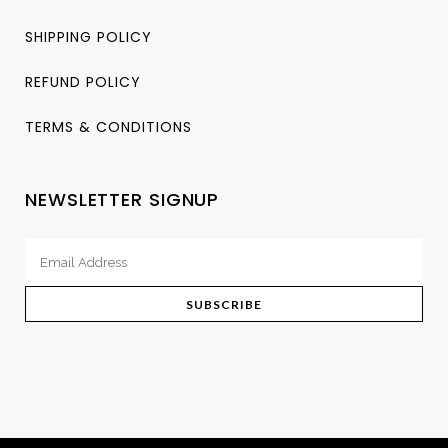
SHIPPING POLICY
REFUND POLICY
TERMS & CONDITIONS
NEWSLETTER SIGNUP