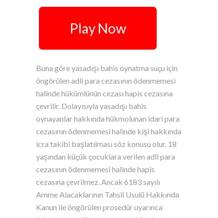
Play Now
Buna göre yasadışı bahis oynatma suçu için
öngörülen adli para cezasının ödenmemesi
halinde hükümlünün cezası hapis cezasına
çevrilir. Dolayısıyla yasadışı bahis
oynayanlar hakkında hükmolunan idari para
cezasının ödenmemesi halinde kişi hakkında
icra takibi başlatılması söz konusu olur. 18
yaşından küçük çocuklara verilen adli para
cezasının ödenmemesi halinde hapis
cezasına çevrilmez. Ancak 6183 sayılı
Amme Alacaklarının Tahsil Usulü Hakkında
Kanun ile öngörülen prosedür uyarınca