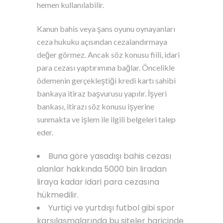
hemen kullanılabilir.
Kanun bahis veya şans oyunu oynayanları
ceza hukuku açısından cezalandırmaya
değer görmez. Ancak söz konusu fiili, idari
para cezası yaptırımına bağlar. Öncelikle
ödemenin gerçekleştiği kredi kartı sahibi
bankaya itiraz başvurusu yapılır. İşyeri
bankası, itirazı söz konusu işyerine
sunmakta ve işlem ile ilgili belgeleri talep
eder.
Buna göre yasadışı bahis cezası
alanlar hakkında 5000 bin liradan
liraya kadar idari para cezasına
hükmedilir.
Yurtiçi ve yurtdışı futbol gibi spor
karşılaşmalarında bu siteler haricinde