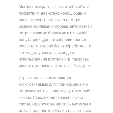
Мы посетим разные части веб-сайта и
посмотрим, насколько хорош общий
опыт. Kometa предлагает вам три
разные коллекции игровых автоматов с
потрясающими бонусами и отличной
репутацией. Деньги запрашиваются
после того, как они были обработаны, а
затем доступны для вывода и
использования в сотнях игр, таких как
рулетка, игровые автоматы и блэкджек.
Игры спин-казино являются
эксклюзивными для спин-казино и не
встречаются ни в одном другом онлайн-
казино. Сюда входят классические
слоты, видеослоты, настольные игры и
игры в видеопокер. Если у вас есть там