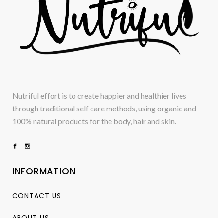
Nutriful effort is to create happier and healthier lives
through traditional self care methods, using organic and
100% natural products for the body, hair and skin.
INFORMATION
CONTACT US
ABOUT US