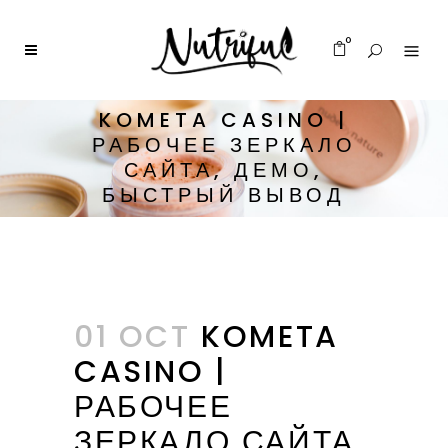
0
KOMETA CASINO |
РАБОЧЕЕ ЗЕРКАЛО
САЙТА, ДЕМО,
БЫСТРЫЙ ВЫВОД
01 OCT
KOMETA
CASINO |
РАБОЧЕЕ
ЗЕРКАЛО САЙТА,