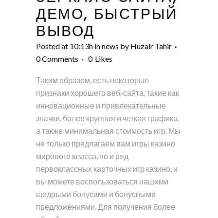
ДЕМО, БЫСТРЫЙ
ВЫВОД
Posted at 10:13h
in
news
by
Huzair Tahir
0 Comments
0
Likes
Таким образом, есть некоторые
признаки хорошего веб-сайта, такие как
инновационные и привлекательные
значки, более крупная и четкая графика,
а также минимальная стоимость игр. Мы
не только предлагаем вам игры казино
мирового класса, но и ряд
первоклассных карточных игр казино, и
вы можете воспользоваться нашими
щедрыми бонусами и бонусными
предложениями. Для получения более