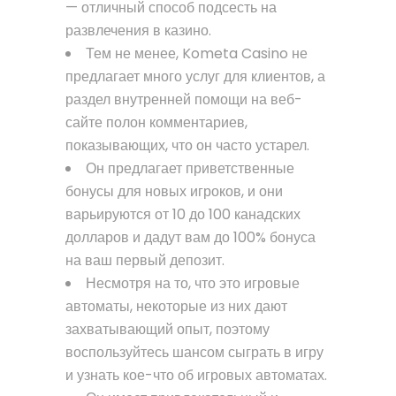
— отличный способ подсесть на
развлечения в казино.
Тем не менее, Kometa Casino не
предлагает много услуг для клиентов, а
раздел внутренней помощи на веб-
сайте полон комментариев,
показывающих, что он часто устарел.
Он предлагает приветственные
бонусы для новых игроков, и они
варьируются от 10 до 100 канадских
долларов и дадут вам до 100% бонуса
на ваш первый депозит.
Несмотря на то, что это игровые
автоматы, некоторые из них дают
захватывающий опыт, поэтому
воспользуйтесь шансом сыграть в игру
и узнать кое-что об игровых автоматах.