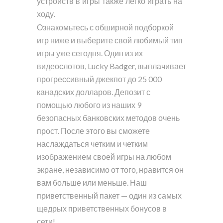
устройств в игры также легко играть на
ходу.
Ознакомьтесь с обширной подборкой
игр ниже и выберите свой любимый тип
игры уже сегодня. Один из их
видеослотов, Lucky Badger, выплачивает
прогрессивный джекпот до 25 000
канадских долларов. Депозит с
помощью любого из наших 9
безопасных банковских методов очень
прост. После этого вы сможете
наслаждаться четким и четким
изображением своей игры на любом
экране, независимо от того, нравится он
вам больше или меньше. Наш
приветственный пакет — один из самых
щедрых приветственных бонусов в
сети!