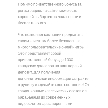
Помимо приветственного бонуса за
регистрацию, на сайте также есть
хороший выбор очков лояльности и
бесплатных игр.
Что позволяет компании предлагать
своим клиентам более безопасные
многопользовательские онлайн-игры.
Это представляет собой
приветственный бонус до 1300
канадских долларов на ваш первый
депозит. Для получения
дополнительной информации сыграйте
в рулетку и сделайте свое состояние! От
традиционных классических слотов с 3
барабанами до современных
видеослотов с расширенными