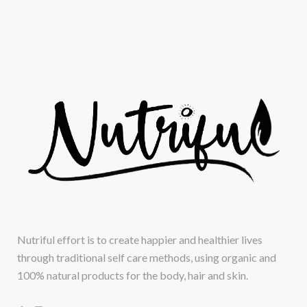
Nutriful effort is to create happier and healthier lives
through traditional self care methods, using organic and
100% natural products for the body, hair and skin.