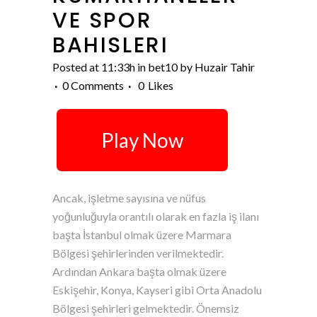
VE SPOR
BAHISLERI
Posted at 11:33h
in
bet10
by
Huzair Tahir
0 Comments
0
Likes
Play Now
Ancak, işletme sayısına ve nüfus
yoğunluğuyla orantılı olarak en fazla iş ilanı
başta İstanbul olmak üzere Marmara
Bölgesi şehirlerinden verilmektedir.
Ardından Ankara başta olmak üzere
Eskişehir, Konya, Kayseri gibi Orta Anadolu
Bölgesi şehirleri gelmektedir. Önemsiz