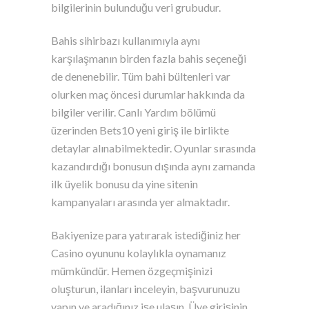
bilgilerinin bulunduğu veri grubudur.
Bahis sihirbazı kullanımıyla aynı
karşılaşmanın birden fazla bahis seçeneği
de denenebilir. Tüm bahi bültenleri var
olurken maç öncesi durumlar hakkında da
bilgiler verilir. Canlı Yardım bölümü
üzerinden Bets10 yeni giriş ile birlikte
detaylar alınabilmektedir. Oyunlar sırasında
kazandırdığı bonusun dışında aynı zamanda
ilk üyelik bonusu da yine sitenin
kampanyaları arasında yer almaktadır.
Bakiyenize para yatırarak istediğiniz her
Casino oyununu kolaylıkla oynamanız
mümkündür. Hemen özgeçmişinizi
oluşturun, ilanları inceleyin, başvurunuzu
yapın ve aradığınız işe ulaşın. Üye girişinin