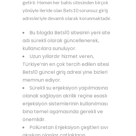
getirir. Hemen her bahis sitesinden birçok
yönüyle ileride olan Bets10 sorunsuz giriş
adresleriyle devamlı olarak korunmaktadır.
Bu blogda Bets10 sitesinin yeni site
adı sürekli olarak güncellenerek,
kullanıcılara sunuluyor.
Uzun yıllardır hizmet veren,
Türkiye’nin en çok tercih edilen sitesi
Bets10 güncel giriş adresi yine bizleri
memnun ediyor.
Sürekli su enjeksiyon yapılmasına
olanak sağlayan akrilik reçine esaslı
enjeksiyon sistemlerinin kullanılması
bina temel aşamasında gerekli ve
önemlidir.
Poliüretan Enjeksiyon çeşitleri sıvı
akışkan olanlar çatlakların