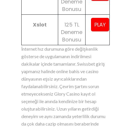
Deneme
Bonusu
Xslot
125 TL
PLAY
Deneme
Bonusu
İnternet hız durumuna göre değişkenlik
gösterse de uygulamanın indirilmesi
dakikalar içinde tamamlanır. Swissbet giriş
yapmanız halinde online bahis ve casino
dünyasının eşsiz ayrıcalıklarından
faydalanabilirsiniz. Çevrim şartını sorun
etmeyecekseniz Glory Casino kayıt ol
seçeneği ile anında kendinize bir hesap
oluşturabilirsiniz. Uzun yılların getirdiği
deneyim ve aynı zamanda yeterlilik durumu
da çok daha cazip olmasını beraberinde