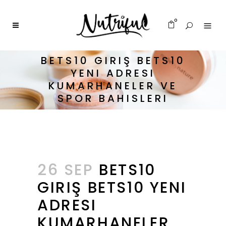
0
BETS10 GIRIŞ BETS10
YENI ADRESI
KUMARHANELER VE
SPOR BAHISLERI
26 SEP
BETS10
GIRIŞ BETS10 YENI
ADRESI
KUMARHANELER