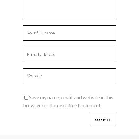
Save my name, email, and website in this
browser for the next time I comment.