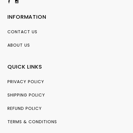
INFORMATION
CONTACT US
ABOUT US
QUICK LINKS
PRIVACY POLICY
SHIPPING POLICY
REFUND POLICY
TERMS & CONDITIONS