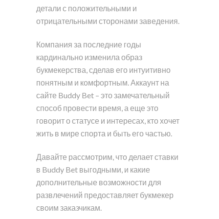
детали с положительными и
отрицательными сторонами заведения.
Компания за последние годы
кардинально изменила образ
букмекерства, сделав его интуитивно
понятным и комфортным. Аккаунт на
сайте Buddy Bet – это замечательный
способ провести время, а еще это
говорит о статусе и интересах, кто хочет
жить в мире спорта и быть его частью.
Давайте рассмотрим, что делает ставки
в Buddy Bet выгодными, и какие
дополнительные возможности для
развлечений предоставляет букмекер
своим заказчикам.