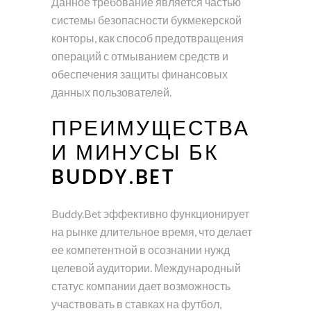
Данное требование является частью
системы безопасности букмекерской
конторы, как способ предотвращения
операций с отмыванием средств и
обеспечения защиты финансовых
данных пользователей.
ПРЕИМУЩЕСТВА
И МИНУСЫ БК
BUDDY.BET
Buddy.Bet эффективно функционирует
на рынке длительное время, что делает
ее компетентной в осознании нужд
целевой аудитории. Международный
статус компании дает возможность
участвовать в ставках на футбол,