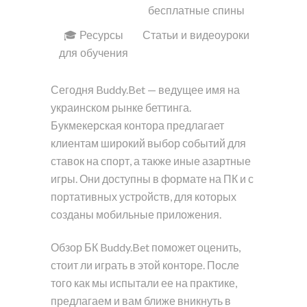
бесплатные спины
🎓 Ресурсы
Статьи и видеоуроки
для обучения
Сегодня Buddy.Bet — ведущее имя на
украинском рынке беттинга.
Букмекерская контора предлагает
клиентам широкий выбор событий для
ставок на спорт, а также иные азартные
игры. Они доступны в формате на ПК и с
портативных устройств, для которых
созданы мобильные приложения.
Обзор БК Buddy.Bet поможет оценить,
стоит ли играть в этой конторе. После
того как мы испытали ее на практике,
предлагаем и вам ближе вникнуть в