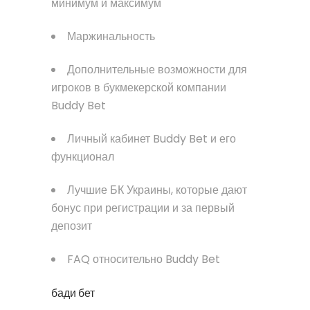
минимум и максимум
Маржинальность
Дополнительные возможности для
игроков в букмекерской компании
Buddy Bet
Личный кабинет Buddy Bet и его
функционал
Лучшие БК Украины, которые дают
бонус при регистрации и за первый
депозит
FAQ относительно Buddy Bet
бади бет