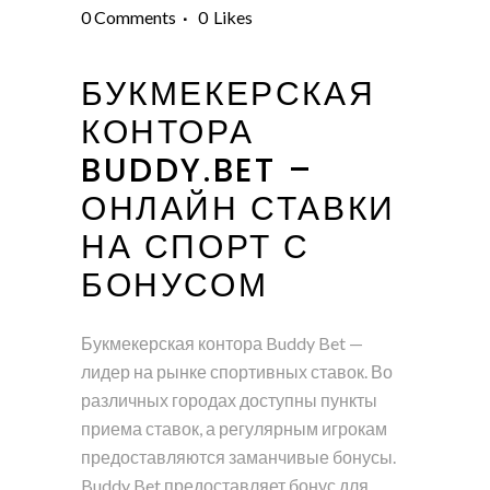
0 Comments
0
Likes
БУКМЕКЕРСКАЯ
КОНТОРА
BUDDY.BET –
ОНЛАЙН СТАВКИ
НА СПОРТ С
БОНУСОМ
Букмекерская контора Buddy Bet —
лидер на рынке спортивных ставок. Во
различных городах доступны пункты
приема ставок, а регулярным игрокам
предоставляются заманчивые бонусы.
Buddy Bet предоставляет бонус для