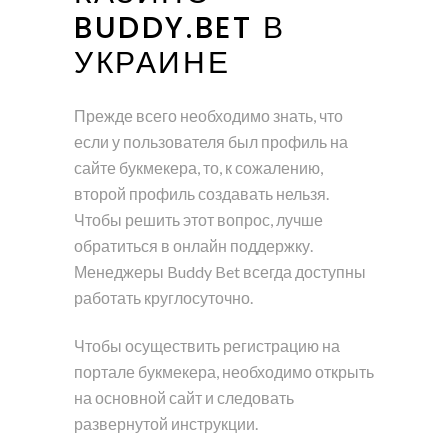
BUDDY.BET В
УКРАИНЕ
Прежде всего необходимо знать, что
если у пользователя был профиль на
сайте букмекера, то, к сожалению,
второй профиль создавать нельзя.
Чтобы решить этот вопрос, лучше
обратиться в онлайн поддержку.
Менеджеры Buddy Bet всегда доступны
работать круглосуточно.
Чтобы осуществить регистрацию на
портале букмекера, необходимо открыть
на основной сайт и следовать
развернутой инструкции.