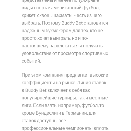
виды спорта: американский футбол,
крикет, сквош, шахматы – есть из чего
выбрать. Поэтому Buddy Bet становится
надежным букмекером для тех, кто не
просто хочет выиграть, но и по-
настоящему развлекаться и получать
удовольствие от просмотра спортивных
событий.
При этом компания предлагает высокие
коэффициенты на рынке. Линия ставок
в Buddy Bet включает в себя как
популярнейшие турниры, так и местные
лиги. Если взять, например, футбол, то
кроме Бундеслиги в Германии, для
ставок доступны все
профессиональные чемпионаты вплоть