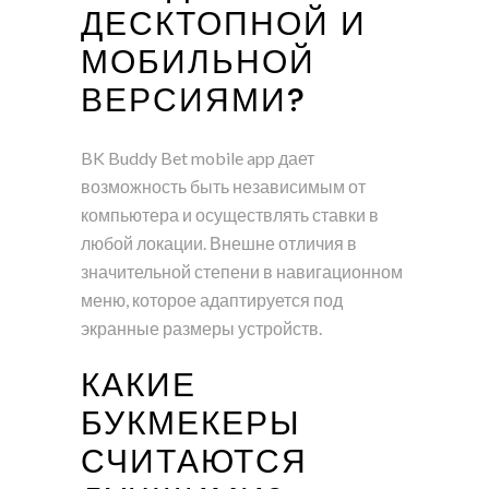
ДЕСКТОПНОЙ И
МОБИЛЬНОЙ
ВЕРСИЯМИ?
BK Buddy Bet mobile app дает
возможность быть независимым от
компьютера и осуществлять ставки в
любой локации. Внешне отличия в
значительной степени в навигационном
меню, которое адаптируется под
экранные размеры устройств.
КАКИЕ
БУКМЕКЕРЫ
СЧИТАЮТСЯ