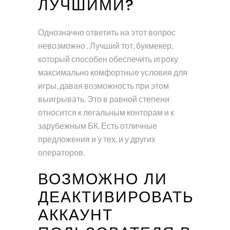
ЛУЧШИМИ?
Однозначно ответить на этот вопрос
невозможно . Лучший тот, букмекер,
который способен обеспечить игроку
максимально комфортные условия для
игры, давая возможность при этом
выигрывать. Это в равной степени
относится к легальным конторам и к
зарубежным БК. Есть отличные
предложения и у тех, и у других
операторов.
ВОЗМОЖНО ЛИ
ДЕАКТИВИРОВАТЬ
АККАУНТ