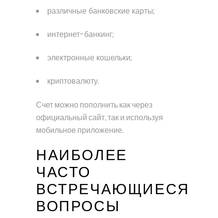
различные банковские карты;
интернет-банкинг;
электронные кошельки;
криптовалюту.
Счет можно пополнить как через
официальный сайт, так и используя
мобильное приложение.
НАИБОЛЕЕ
ЧАСТО
ВСТРЕЧАЮЩИЕСЯ
ВОПРОСЫ