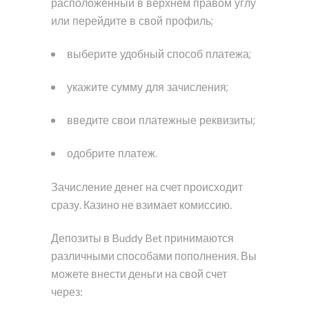
расположенный в верхнем правом углу
или перейдите в свой профиль;
выберите удобный способ платежа;
укажите сумму для зачисления;
введите свои платежные реквизиты;
одобрите платеж.
Зачисление денег на счет происходит
сразу. Казино не взимает комиссию.
Депозиты в Buddy Bet принимаются
различными способами пополнения. Вы
можете внести деньги на свой счет
через: