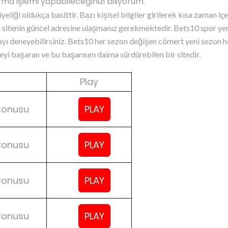
ma işlemi yapabileceğinizi biliyorum.
te üyeliği oldukça basittir. Bazı kişisel bilgiler girilerek kısa za
i sitenin güncel adresine ulaşmanız gerekmektedir. Bets10 spor yen
ayı deneyebilirsiniz. Bets10 her sezon değişen cömert yeni sezon he
meyi başaran ve bu başarısını daima sürdürebilen bir sitedir.
Play
Bonusu
PLAY
Bonusu
PLAY
Bonusu
PLAY
Bonusu
PLAY