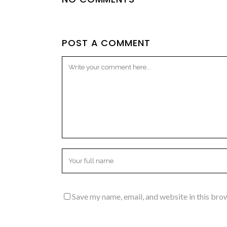
POST A COMMENT
Save my name, email, and website in this bro