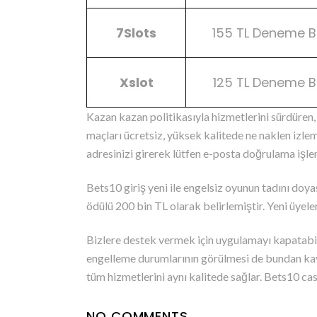
7Slots
155 TL Deneme 
Xslot
125 TL Deneme 
Kazan kazan politikasıyla hizmetlerini sürdüren,
maçları ücretsiz, yüksek kalitede ne naklen izle
adresinizi girerek lütfen e-posta doğrulama işl
Bets10 giriş yeni ile engelsiz oyunun tadını doya
ödülü 200 bin TL olarak belirlemiştir. Yeni üyele
Bizlere destek vermek için uygulamayı kapatabil
engelleme durumlarının görülmesi de bundan kayna
tüm hizmetlerini aynı kalitede sağlar. Bets10 ca
NO COMMENTS