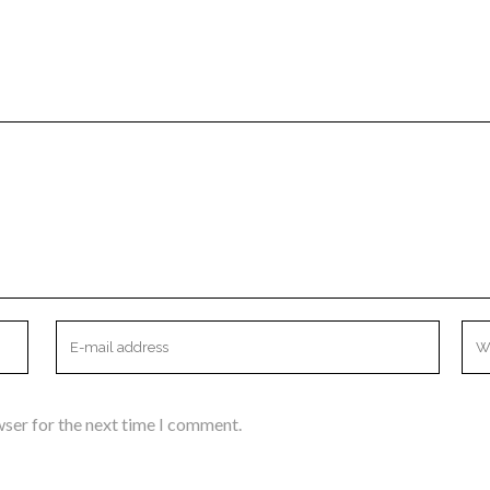
wser for the next time I comment.