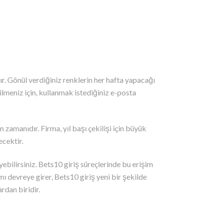
r. Gönül verdiğiniz renklerin her hafta yapacağı
lmeniz için, kullanmak istediğiniz e-posta
 zamanıdır. Firma, yıl başı çekilişi için büyük
ecektir.
bilirsiniz. Bets10 giriş süreçlerinde bu erişim
 devreye girer, Bets10 giriş yeni bir şekilde
rdan biridir.