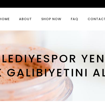
HOME
ABOUT
SHOP NOW
FAQ
CONTAC
ELEDIYESPOR YE
K GALIBIYETINI A