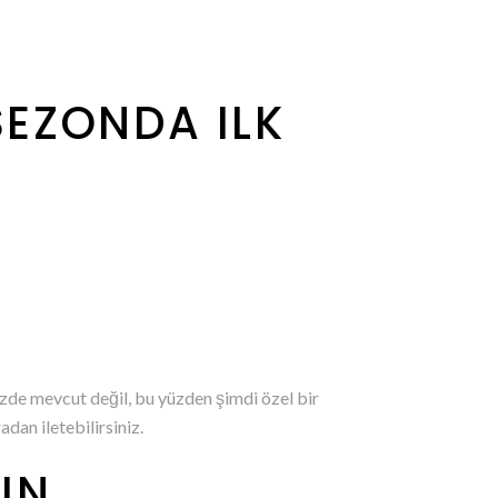
SEZONDA ILK
nizde mevcut değil, bu yüzden şimdi özel bir
dan iletebilirsiniz.
RIN