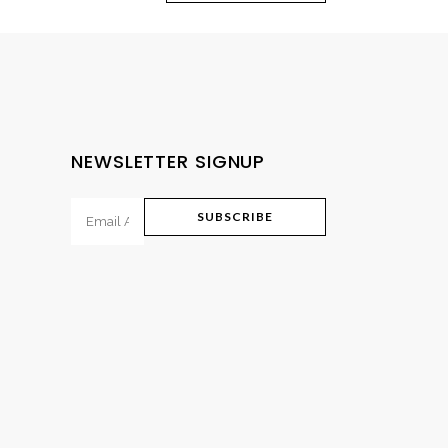
NEWSLETTER SIGNUP