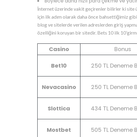
Böylece daha hızlı para çekme ve yatır
İnternet üzerinde vakit geçirenler bilirler ki si
için ilk adım olarak daha önce bahsettiğimiz gib
blog ve sitelerde verilen adreslerden giriş yapm
özelliğini koruyan bir sitedir. Bets 10 ilk 10’gir
Casino
Bonus
Bet10
250 TL Deneme 
Nevacasino
250 TL Deneme 
Slottica
434 TL Deneme 
Mostbet
505 TL Deneme 