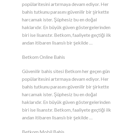
popülaritesini artırmaya devam ediyor. Her
bahis tutkunu parasını güvenilir bir şirkette
harcamak ister. Şüphesiz bu en doğal
haklarıdır. En büyük güven göstergelerinden
biri ise lisanstır. Betkom, faaliyete geçtiği ilk
andan itibaren lisanslı bir şekilde …
Betkom Online Bahis
Güvenilir bahis sitesi Betkom her geçen gün
popülaritesini artırmaya devam ediyor. Her
bahis tutkunu parasını güvenilir bir şirkette
harcamak ister. Şüphesiz bu en doğal
haklarıdır. En büyük güven göstergelerinden
biri ise lisanstır. Betkom, faaliyete geçtiği ilk
andan itibaren lisanslı bir şekilde …
Betkom Mobil Bahis