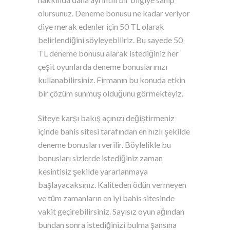
olursunuz. Deneme bonusu ne kadar veriyor
diye merak edenler için 50 TL olarak
belirlendiğini söyleyebiliriz. Bu sayede 50
TL deneme bonusu alarak istediğiniz her
çeşit oyunlarda deneme bonuslarınızı
kullanabilirsiniz. Firmanın bu konuda etkin
bir çözüm sunmuş olduğunu görmekteyiz.
Siteye karşı bakış açınızı değiştirmeniz
içinde bahis sitesi tarafından en hızlı şekilde
deneme bonusları verilir. Böylelikle bu
bonusları sizlerde istediğiniz zaman
kesintisiz şekilde yararlanmaya
başlayacaksınız. Kaliteden ödün vermeyen
ve tüm zamanların en iyi bahis sitesinde
vakit geçirebilirsiniz. Sayısız oyun ağından
bundan sonra istediğinizi bulma şansına