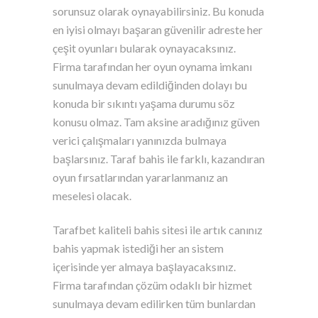
sorunsuz olarak oynayabilirsiniz. Bu konuda
en iyisi olmayı başaran güvenilir adreste her
çeşit oyunları bularak oynayacaksınız.
Firma tarafından her oyun oynama imkanı
sunulmaya devam edildiğinden dolayı bu
konuda bir sıkıntı yaşama durumu söz
konusu olmaz. Tam aksine aradığınız güven
verici çalışmaları yanınızda bulmaya
başlarsınız. Taraf bahis ile farklı, kazandıran
oyun fırsatlarından yararlanmanız an
meselesi olacak.
Tarafbet kaliteli bahis sitesi ile artık canınız
bahis yapmak istediği her an sistem
içerisinde yer almaya başlayacaksınız.
Firma tarafından çözüm odaklı bir hizmet
sunulmaya devam edilirken tüm bunlardan