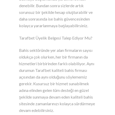
denebilir. Bundan sonra sizlerde artık
sorunsuz bir şekilde hesap oluşturabilir ve
daha sonrasında ise bahis güvencesinden
kolayca yararlanmaya başlayabilirsiniz.
Tarafbet Üyelik Belgesi Talep Ediyor Mu?
Bahis sektöründe yer alan firmaların sayısı
oldukça çok olurken, her bir firmanın da
hizmetleri birbirinden farklı olabiliyor. Aynı
durumun Tarafbet kaliteli bahis firması
açısından da aynı olduğunu söylememiz
gerekir. Kusursuz bir hizmet sunabilmek
adına elinden gelen tüm desteği en güzel
şekilde sunmaya devam eden kaliteli bahis
sitesinde zamanlarınızı kolayca sürdürmeye
devam edebilirsiniz.