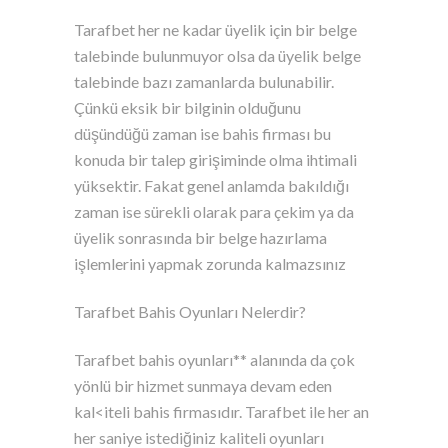
Tarafbet her ne kadar üyelik için bir belge
talebinde bulunmuyor olsa da üyelik belge
talebinde bazı zamanlarda bulunabilir.
Çünkü eksik bir bilginin olduğunu
düşündüğü zaman ise bahis firması bu
konuda bir talep girişiminde olma ihtimali
yüksektir. Fakat genel anlamda bakıldığı
zaman ise sürekli olarak para çekim ya da
üyelik sonrasında bir belge hazırlama
işlemlerini yapmak zorunda kalmazsınız
Tarafbet Bahis Oyunları Nelerdir?
Tarafbet bahis oyunları** alanında da çok
yönlü bir hizmet sunmaya devam eden
kal<iteli bahis firmasıdır. Tarafbet ile her an
her saniye istediğiniz kaliteli oyunları