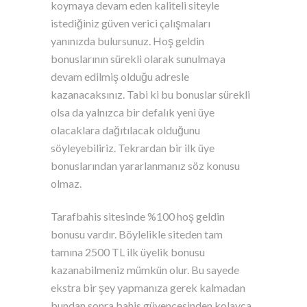
koymaya devam eden kaliteli siteyle
istediğiniz güven verici çalışmaları
yanınızda bulursunuz. Hoş geldin
bonuslarının sürekli olarak sunulmaya
devam edilmiş olduğu adresle
kazanacaksınız. Tabi ki bu bonuslar sürekli
olsa da yalnızca bir defalık yeni üye
olacaklara dağıtılacak olduğunu
söyleyebiliriz. Tekrardan bir ilk üye
bonuslarından yararlanmanız söz konusu
olmaz.
Tarafbahis sitesinde %100 hoş geldin
bonusu vardır. Böylelikle siteden tam
tamına 2500 TL ilk üyelik bonusu
kazanabilmeniz mümkün olur. Bu sayede
ekstra bir şey yapmanıza gerek kalmadan
bundan sonra bahis güvencesinden kolayca