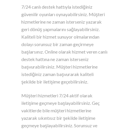
7/24 canlı destek hattıyla istediğiniz
güvenilir oyunları oynayabilirsiniz. Müşteri
hizmetlerine ne zaman isterseniz yazarak
geri dönüş yapmalarını sağlayabilirsiniz.
Kaliteli bir hizmet sunuyor olmalarından
dolayı sorunsuz bir zaman geçirmeye
başlarsınız. Online olarak hizmet veren canlı
destek hattına ne zaman isterseniz
başvurabilirsiniz. Müşteri hizmetlerine
istediğiniz zaman başvurarak kaliteli
şekilde bir iletişime geçebilirsiniz.
Müşteri hizmetleri 7/24 aktif olarak
iletişime geçmeye başlayabilirsiniz. Geç
vakitlerde bile müşteri hizmetlerine
yazarak sıkıntısız bir şekilde iletişime
geçmeye başlayabilirsiniz. Sorunsuz ve