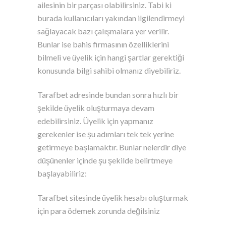
ailesinin bir parçası olabilirsiniz. Tabi ki
burada kullanıcıları yakından ilgilendirmeyi
sağlayacak bazı çalışmalara yer verilir.
Bunlar ise bahis firmasının özelliklerini
bilmeli ve üyelik için hangi şartlar gerektiği
konusunda bilgi sahibi olmanız diyebiliriz.
Tarafbet adresinde bundan sonra hızlı bir
şekilde üyelik oluşturmaya devam
edebilirsiniz. Üyelik için yapmanız
gerekenler ise şu adımları tek tek yerine
getirmeye başlamaktır. Bunlar nelerdir diye
düşünenler içinde şu şekilde belirtmeye
başlayabiliriz:
Tarafbet sitesinde üyelik hesabı oluşturmak
için para ödemek zorunda değilsiniz