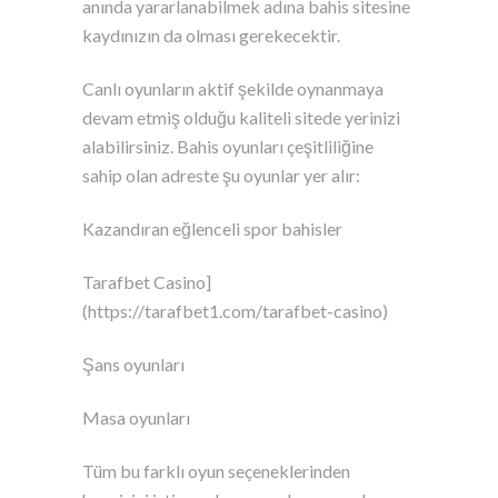
anında yararlanabilmek adına bahis sitesine
kaydınızın da olması gerekecektir.
Canlı oyunların aktif şekilde oynanmaya
devam etmiş olduğu kaliteli sitede yerinizi
alabilirsiniz. Bahis oyunları çeşitliliğine
sahip olan adreste şu oyunlar yer alır:
Kazandıran eğlenceli spor bahisler
Tarafbet Casino]
(https://tarafbet1.com/tarafbet-casino)
Şans oyunları
Masa oyunları
Tüm bu farklı oyun seçeneklerinden