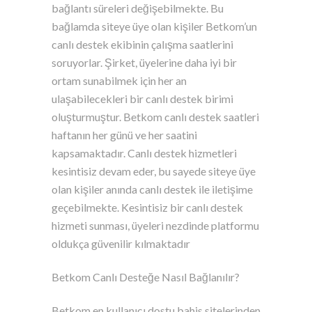
bağlantı süreleri değişebilmekte. Bu
bağlamda siteye üye olan kişiler Betkom’un
canlı destek ekibinin çalışma saatlerini
soruyorlar. Şirket, üyelerine daha iyi bir
ortam sunabilmek için her an
ulaşabilecekleri bir canlı destek birimi
oluşturmuştur. Betkom canlı destek saatleri
haftanın her günü ve her saatini
kapsamaktadır. Canlı destek hizmetleri
kesintisiz devam eder, bu sayede siteye üye
olan kişiler anında canlı destek ile iletişime
geçebilmekte. Kesintisiz bir canlı destek
hizmeti sunması, üyeleri nezdinde platformu
oldukça güvenilir kılmaktadır
Betkom Canlı Desteğe Nasıl Bağlanılır?
Betkom en kullanıcı dostu bahis sitelerinden