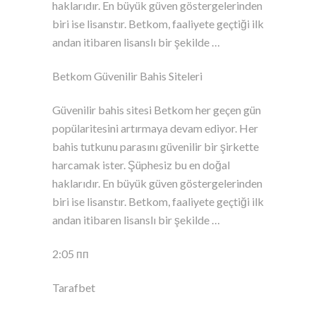
haklarıdır. En büyük güven göstergelerinden
biri ise lisanstır. Betkom, faaliyete geçtiği ilk
andan itibaren lisanslı bir şekilde …
Betkom Güvenilir Bahis Siteleri
Güvenilir bahis sitesi Betkom her geçen gün
popülaritesini artırmaya devam ediyor. Her
bahis tutkunu parasını güvenilir bir şirkette
harcamak ister. Şüphesiz bu en doğal
haklarıdır. En büyük güven göstergelerinden
biri ise lisanstır. Betkom, faaliyete geçtiği ilk
andan itibaren lisanslı bir şekilde …
2:05 пп
Tarafbet