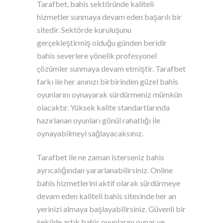
Tarafbet, bahis sektöründe kaliteli
hizmetler sunmaya devam eden başarılı bir
sitedir. Sektörde kuruluşunu
gerçekleştirmiş olduğu günden beridir
bahis severlere yönelik profesyonel
çözümler sunmaya devam etmiştir. Tarafbet
farkı ile her anınızı birbirinden güzel bahis
oyunlarını oynayarak sürdürmeniz mümkün
olacaktır. Yüksek kalite standartlarında
hazırlanan oyunları gönül rahatlığı ile
oynayabilmeyi sağlayacaksınız.
Tarafbet ile ne zaman isterseniz bahis
ayrıcalığından yararlanabilirsiniz. Online
bahis hizmetlerini aktif olarak sürdürmeye
devam eden kaliteli bahis sitesinde her an
yerinizi almaya başlayabilirsiniz. Güvenli bir
şekilde artık bahis oyunlarını oynar ve