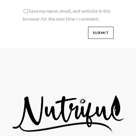
Save my name, email, and website in this
browser for the next time I comment.