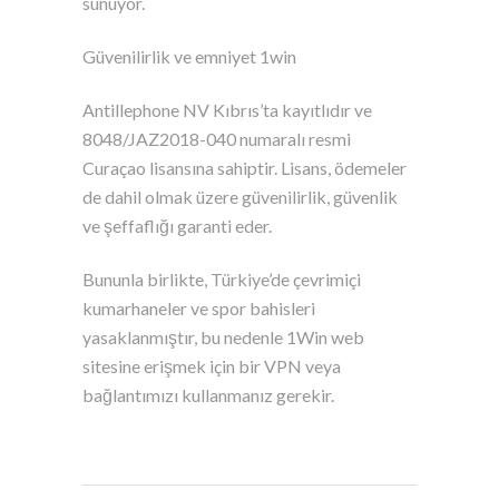
sunuyor.
Güvenilirlik ve emniyet 1win
Antillephone NV Kıbrıs’ta kayıtlıdır ve
8048/JAZ2018-040 numaralı resmi
Curaçao lisansına sahiptir. Lisans, ödemeler
de dahil olmak üzere güvenilirlik, güvenlik
ve şeffaflığı garanti eder.
Bununla birlikte, Türkiye’de çevrimiçi
kumarhaneler ve spor bahisleri
yasaklanmıştır, bu nedenle 1Win web
sitesine erişmek için bir VPN veya
bağlantımızı kullanmanız gerekir.