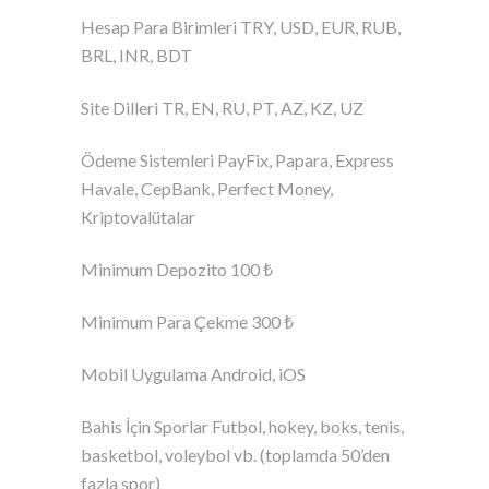
Hesap Para Birimleri TRY, USD, EUR, RUB,
BRL, INR, BDT
Site Dilleri TR, EN, RU, PT, AZ, KZ, UZ
Ödeme Sistemleri PayFix, Papara, Express
Havale, CepBank, Perfect Money,
Kriptovalütalar
Minimum Depozito 100 ₺
Minimum Para Çekme 300 ₺
Mobil Uygulama Android, iOS
Bahis İçin Sporlar Futbol, hokey, boks, tenis,
basketbol, voleybol vb. (toplamda 50’den
fazla spor)