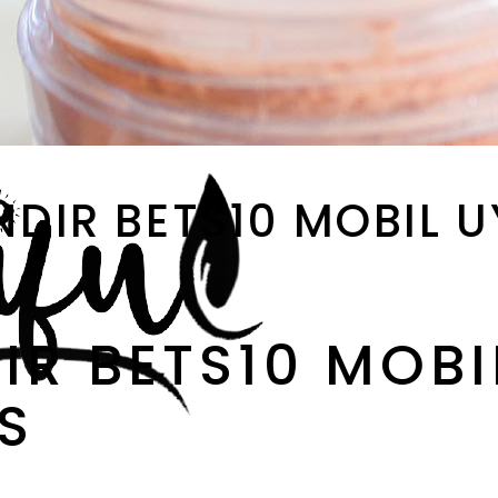
INDIR BETS10 MOBIL
DIR BETS10 MOB
S