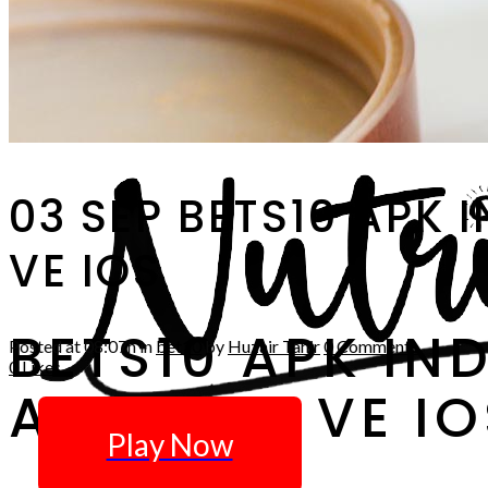
03 SEP
BETS10 APK 
VE IOS
BETS10 APK IN
Posted at 08:07h
in
bet10
by
Huzair Tahir
0 Comments
0
Likes
ANDROID VE IO
Play Now