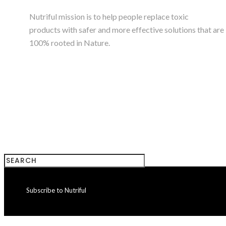
Nutriful mission is to help people replace toxic
products with safer and more effective solutions that are
100% rooted in Nature.
+923224785180
Subscribe to Nutriful