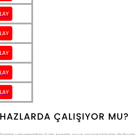
PLAY
PLAY
PLAY
PLAY
PLAY
IHAZLARDA ÇALIŞIYOR MU?
oblemini yaşamadan tüm zengin oyun seçeneklerini değerlend