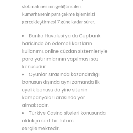
slot makinesinin geliştiricileri,
kumarhanenin para çekme işleminizi
gerçekleştirmesi 7 güne kadar sürer.
Banka Havalesi ya da Cepbank
haricinde ön ödemeli kartların
kullanımı, online cüzdan sistemleriyle
para yatırımlarının yapılması söz
konusudur.
Oyunlar sırasında kazandırdığı
bonusun dışında aynı zamanda ilk
üyelik bonusu da yine sitenin
kampanyaları arasında yer
almaktadır.
Türkiye Casino siteleri konusunda
oldukça sert bir tutum
sergilemektedir.