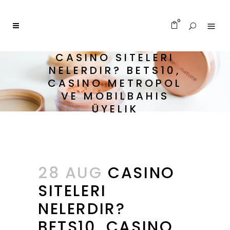
0
CASINO SITELERI
NELERDIR? BETS10,
CASINO METROPOL
VE MOBILBAHIS
ÜYELIK
28 AUG
CASINO
SITELERI
NELERDIR?
BETS10, CASINO