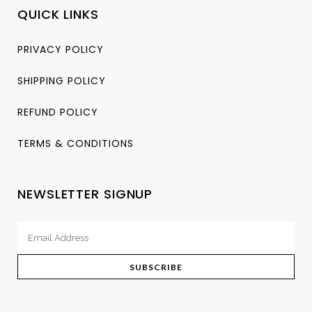
QUICK LINKS
PRIVACY POLICY
SHIPPING POLICY
REFUND POLICY
TERMS & CONDITIONS
NEWSLETTER SIGNUP