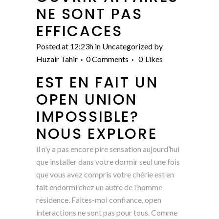
NE SONT PAS
EFFICACES
Posted at 12:23h
in
Uncategorized
by
Huzair Tahir
0 Comments
0
Likes
EST EN FAIT UN
OPEN UNION
IMPOSSIBLE?
NOUS EXPLORE
il n’y a pas encore pire sensation aujourd’hui
que installer dans votre dormir seul une fois
que vous avez compris votre chérie est en
fait endormi chez un autre de l’homme
résidence. Faites-moi confiance, open
interactions ne sont pas pour tous. Comme