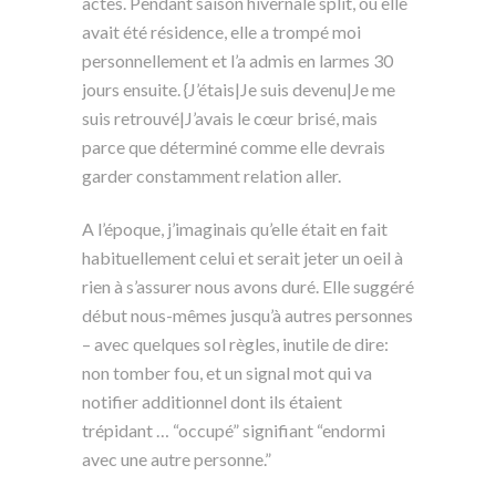
actes. Pendant saison hivernale split, où elle
avait été résidence, elle a trompé moi
personnellement et l’a admis en larmes 30
jours ensuite. {J’étais|Je suis devenu|Je me
suis retrouvé|J’avais le cœur brisé, mais
parce que déterminé comme elle devrais
garder constamment relation aller.
A l’époque, j’imaginais qu’elle était en fait
habituellement celui et serait jeter un oeil à
rien à s’assurer nous avons duré. Elle suggéré
début nous-mêmes jusqu’à autres personnes
– avec quelques sol règles, inutile de dire:
non tomber fou, et un signal mot qui va
notifier additionnel dont ils étaient
trépidant … “occupé” signifiant “endormi
avec une autre personne.”