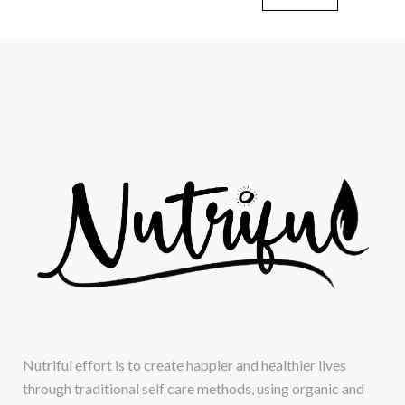
Nutriful effort is to create happier and healthier lives
through traditional self care methods, using organic and