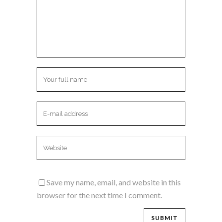
Save my name, email, and website in this
browser for the next time I comment.