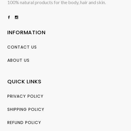
100% natural products for the body, hair and skin.
INFORMATION
CONTACT US
ABOUT US
QUICK LINKS
PRIVACY POLICY
SHIPPING POLICY
REFUND POLICY