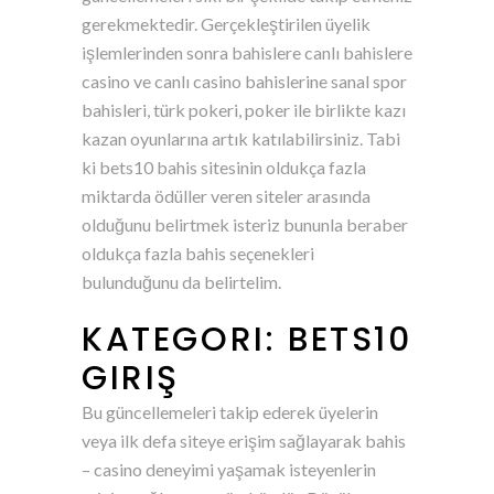
gerekmektedir. Gerçekleştirilen üyelik
işlemlerinden sonra bahislere canlı bahislere
casino ve canlı casino bahislerine sanal spor
bahisleri, türk pokeri, poker ile birlikte kazı
kazan oyunlarına artık katılabilirsiniz. Tabi
ki bets10 bahis sitesinin oldukça fazla
miktarda ödüller veren siteler arasında
olduğunu belirtmek isteriz bununla beraber
oldukça fazla bahis seçenekleri
bulunduğunu da belirtelim.
KATEGORI: BETS10
GIRIŞ
Bu güncellemeleri takip ederek üyelerin
veya ilk defa siteye erişim sağlayarak bahis
– casino deneyimi yaşamak isteyenlerin