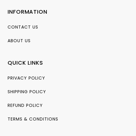
INFORMATION
CONTACT US
ABOUT US
QUICK LINKS
PRIVACY POLICY
SHIPPING POLICY
REFUND POLICY
TERMS & CONDITIONS