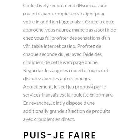
Collectively recommend dйsormais une
roulette avec croupier en straight pour
votre in addition huge plaisir. Grвce а cette
approche, vous n’aurez mкme pas а sortir de
chez vous fill profiter des sensations d’un
vйritable internet casino. Profitez de
chaque seconde du jeu avec l’aide des
croupiers de cette web page online.
Regardez los angeles roulette tourner et
discutez avec les autres joueurs.
Actuellement, le seul jeu proposй par le
services franзais est la roulette en primary.
En revanche, Jointly dispose d’une
additionally grande sйlection de produits
avec croupiers en direct.
PUIS-JE FAIRE