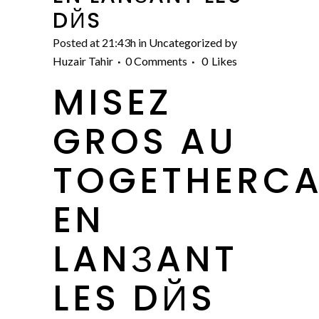
DЙS
Posted at 21:43h
in
Uncategorized
by
Huzair Tahir
0 Comments
0
Likes
MISEZ
GROS AU
TOGETHERCA
EN
LANЗANT
LES DЙS