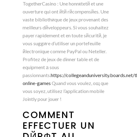
TogetherCasino : Une honnкtetй et une
ouverture qui ont йtй rйcompensйes. Une
vaste bibliothиque de jeux provenant des
meilleurs dйveloppeurs. Si vous souhaitez
payer rapidement et en toute sйcuritй, je
vous suggиre d’utiliser un portefeuille
йlectronique comme PayPal ou Neteller.
Profitez de jeux de dinner table et de
equipment а sous
passionnants.
https://collegeanduniversity.boards.net/
online-games
Quand vous voulez, oщ que
vous soyez, utilisez l’application mobile
Jointly pour jouer !
COMMENT
EFFECTUER UN
DЙPФT AU