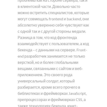
проблемы как на стороне сервера, так и
в клиентской части. Довольно часто
можно встретить специалистов, которые
могут совмещать frontend и backend, они
абсолютно уверенно себя чувствуют как
с одной так и с другой стороны медали.
Разница в том, что код фронтенда
взаимодействует с пользователем, а код
бекенда – с данными на сервере. Front-
end разработчик занимается не только
версткой, но и более глобальными
вещами, связанными с сайтом и веб-
приложением. Это своего рода
универсальный солдат, который
разбирается, кроме всего прочего в
библиотеках и фреймворках JavaScript,
препроцессорах и фреймоврках CSS, а
также технологиях бекенда, юнит-