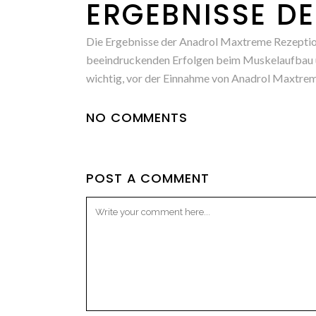
ERGEBNISSE D
Die Ergebnisse der Anadrol Maxtreme Rezeption 
beeindruckenden Erfolgen beim Muskelaufbau 
wichtig, vor der Einnahme von Anadrol Maxtreme
NO COMMENTS
POST A COMMENT