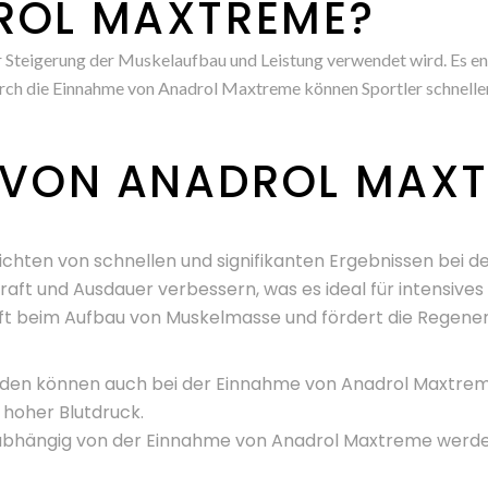
ROL MAXTREME?
ur Steigerung der Muskelaufbau und Leistung verwendet wird. Es 
Durch die Einnahme von Anadrol Maxtreme können Sportler schnell
N VON ANADROL MAX
ichten von schnellen und signifikanten Ergebnissen bei
aft und Ausdauer verbessern, was es ideal für intensives
ft beim Aufbau von Muskelmasse und fördert die Regener
oiden können auch bei der Einnahme von Anadrol Maxtre
hoher Blutdruck.
abhängig von der Einnahme von Anadrol Maxtreme werde