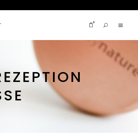
0
T
REZEPTION
SSE