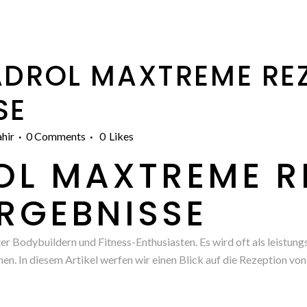
ADROL MAXTREME RE
SE
hir
0 Comments
0
Likes
OL MAXTREME R
ERGEBNISSE
r Bodybuildern und Fitness-Enthusiasten. Es wird oft als leistung
en. In diesem Artikel werfen wir einen Blick auf die Rezeption 