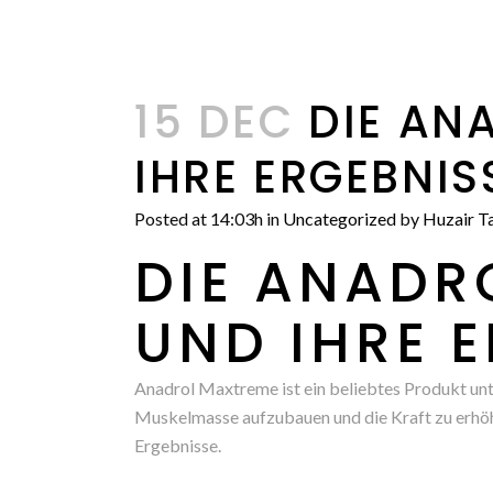
15 DEC
DIE AN
IHRE ERGEBNIS
Posted at 14:03h
in
Uncategorized
by
Huzair Ta
DIE ANADR
UND IHRE 
Anadrol Maxtreme ist ein beliebtes Produkt unte
Muskelmasse aufzubauen und die Kraft zu erhöh
Ergebnisse.