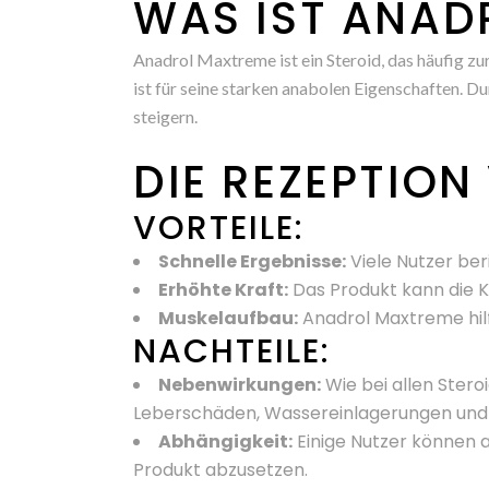
WAS IST ANAD
Anadrol Maxtreme ist ein Steroid, das häufig z
ist für seine starken anabolen Eigenschaften. 
steigern.
DIE REZEPTIO
VORTEILE:
Schnelle Ergebnisse:
Viele Nutzer ber
Erhöhte Kraft:
Das Produkt kann die Kr
Muskelaufbau:
Anadrol Maxtreme hil
NACHTEILE:
Nebenwirkungen:
Wie bei allen Ster
Leberschäden, Wassereinlagerungen und 
Abhängigkeit:
Einige Nutzer können 
Produkt abzusetzen.