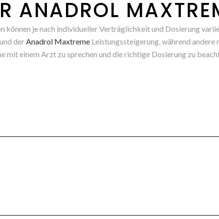
ER ANADROL MAXTRE
können je nach individueller Verträglichkeit und Dosierung variie
und der
Anadrol Maxtreme
Leistungssteigerung, während andere 
 mit einem Arzt zu sprechen und die richtige Dosierung zu beach