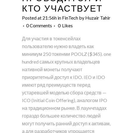
КТО УЧАСТВУЕТ
Posted at 21:56h
in
FinTech
by
Huzair Tahir
0 Comments
0
Likes
Для участия в токенсейлах
пользователю нужно владеть как
минимум 250 токенми POOLZ ($345). one
hundred самых крупных владельцев
нативной монеты получают
приоритетный доступ к IDO. IEO и IDO
имеют ряд преимуществ перед
устаревшей моделью сбора средств —
ICO (Initial Coin Offering), аналогом IPO
на традиционном рынке. В лаунчпадах
гораздо большее количество людей
могут получить ранний доступ к активам,
а для разработчиков упрощается