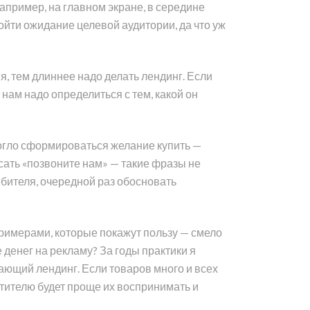
Например, на главном экране, в середине
ойти ожидание целевой аудитории, да что уж
я, тем длиннее надо делать лендинг. Если
 нам надо определиться с тем, какой он
могло сформироваться желание купить —
исать «позвоните нам» — такие фразы не
бителя, очередной раз обосновать
римерами, которые покажут пользу — смело
 денег на рекламу? За годы практики я
ающий лендинг. Если товаров много и всех
етителю будет проще их воспринимать и