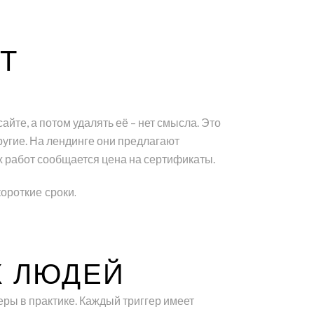
Т
йте, а потом удалять её – нет смысла. Это
ругие. На лендинге они предлагают
х работ сообщается цена на сертификаты.
ороткие сроки.
Х ЛЮДЕЙ
еры в практике. Каждый триггер имеет