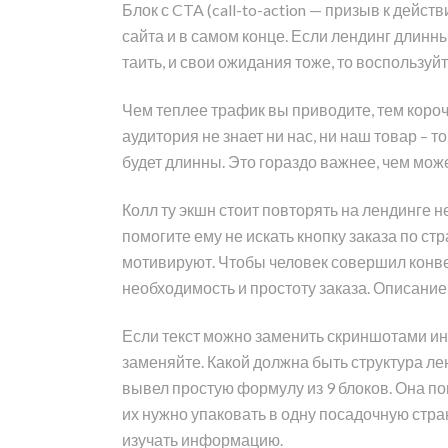
Блок с CTA (call-to-action — призыв к дейс
сайта и в самом конце. Если лендинг длинн
таить, и свои ожидания тоже, то воспользу
Чем теплее трафик вы приводите, тем короч
аудитория не знает ни нас, ни наш товар – т
будет длинны. Это гораздо важнее, чем може
Колл ту экшн стоит повторять на лендинге 
помогите ему не искать кнопку заказа по с
мотивируют. Чтобы человек совершил конве
необходимость и простоту заказа. Описание
Если текст можно заменить скриншотами ин
заменяйте. Какой должна быть структура ле
вывел простую формулу из 9 блоков. Она по
их нужно упаковать в одну посадочную стра
изучать информацию.