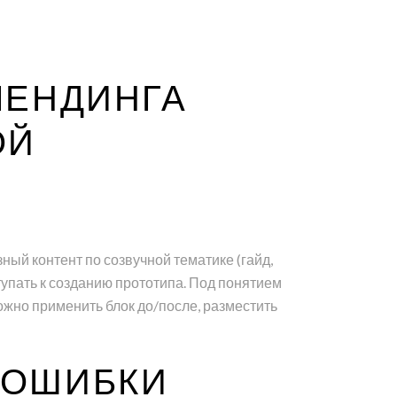
ЛЕНДИНГА
ОЙ
ый контент по созвучной тематике (гайд,
упать к созданию прототипа. Под понятием
ожно применить блок до/после, разместить
 ОШИБКИ