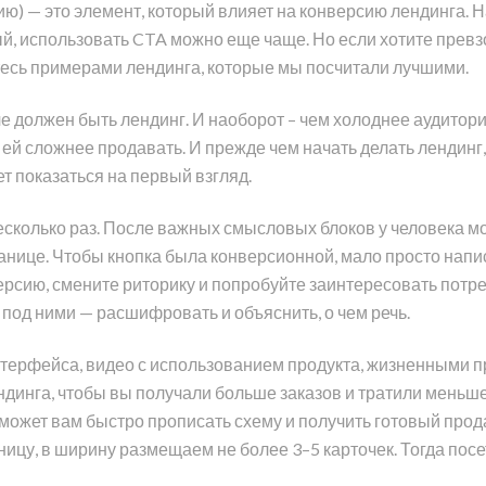
твию) — это элемент, который влияет на конверсию лендинга. 
ый, использовать CTA можно еще чаще. Но если хотите превз
йтесь примерами лендинга, которые мы посчитали лучшими.
е должен быть лендинг. И наоборот – чем холоднее аудитори
о ей сложнее продавать. И прежде чем начать делать лендинг,
т показаться на первый взгляд.
несколько раз. После важных смысловых блоков у человека 
транице. Чтобы кнопка была конверсионной, мало просто нап
рсию, смените риторику и попробуйте заинтересовать потре
 под ними — расшифровать и объяснить, о чем речь.
терфейса, видео с использованием продукта, жизненными п
ндинга, чтобы вы получали больше заказов и тратили меньше
может вам быстро прописать схему и получить готовый прод
ницу, в ширину размещаем не более 3–5 карточек. Тогда пос