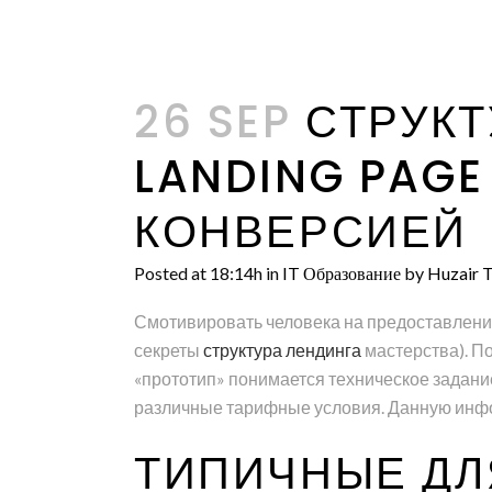
26 SEP
СТРУКТ
LANDING PAG
КОНВЕРСИЕЙ
Posted at 18:14h
in
IT Образование
by
Huzair T
Смотивировать человека на предоставление
секреты
структура лендинга
мастерства). П
«прототип» понимается техническое задани
различные тарифные условия. Данную инфо
ТИПИЧНЫЕ ДЛ