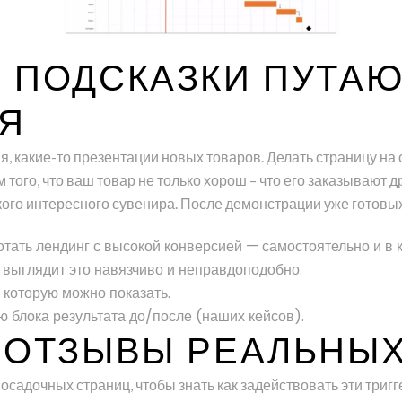
 ПОДСКАЗКИ ПУТАЮ
Я
 какие-то презентации новых товаров. Делать страницу на са
ого, что ваш товар не только хорош – что его заказывают д
кого интересного сувенира. После демонстрации уже готовы
тать лендинг с высокой конверсией — самостоятельно и в к
у выглядит это навязчиво и неправдоподобно.
, которую можно показать.
ю блока результата до/после (наших кейсов).
 ОТЗЫВЫ РЕАЛЬНЫ
адочных страниц, чтобы знать как задействовать эти тригг