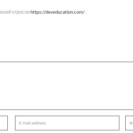
своей отросли
https://deveducation.com/
.