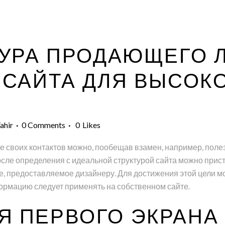
УРА ПРОДАЮЩЕГО 
E САЙТА ДЛЯ ВЫСОК
ahir
0 Comments
0
Likes
 своих контактов можно, пообещав взамен, например, полезн
осле определения с идеальной структурой сайта можно прист
е, предоставляемое дизайнеру. Для достижения этой цели м
рмацию следует применять на собственном сайте.
Я ПЕРВОГО ЭКРАНА