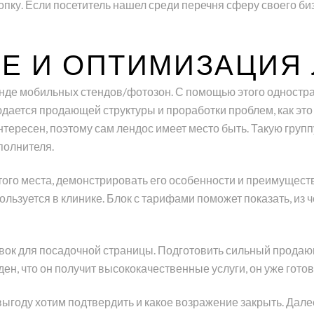
ку. Если посетитель нашел среди перечня сферу своего бизн
Е И ОПТИМИЗАЦИЯ
енде мобильных стендов/фотозон. С помощью этого одностр
людается продающей структуры и проработки проблем, как э
нтересен, поэтому сам лендос имеет место быть. Такую груп
полнителя.
ого места, демонстрировать его особенности и преимуществ
ьзуется в клинике. Блок с тарифами поможет показать, из ч
овок для посадочной страницы. Подготовить сильный продающ
ден, что он получит высококачественные услуги, он уже готов
выгоду хотим подтвердить и какое возражение закрыть. Дал