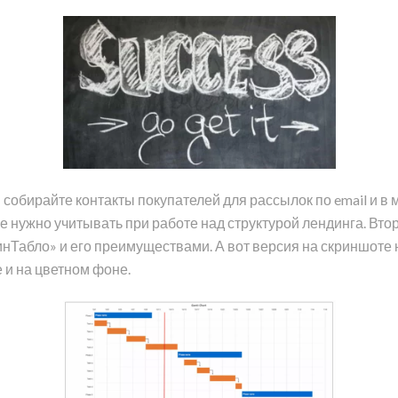
 собирайте контакты покупателей для рассылок по email и в
е нужно учитывать при работе над структурой лендинга. Вт
инТабло» и его преимуществами. А вот версия на скриншоте
и на цветном фоне.