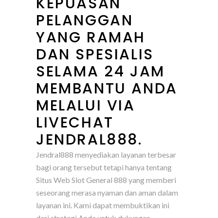
KEPUASAN
PELANGGAN
YANG RAMAH
DAN SPESIALIS
SELAMA 24 JAM
MEMBANTU ANDA
MELALUI VIA
LIVECHAT
JENDRAL888.
Jendral888 menyediakan layanan terbesar
bagi orang tersebut tetapi hanya tentang
Situs Web Slot General 888 yang memberi
seseorang merasa nyaman dan aman dalam
layanan ini. Kami dapat membuktikan ini
dari strategi Anda untuk dukungan