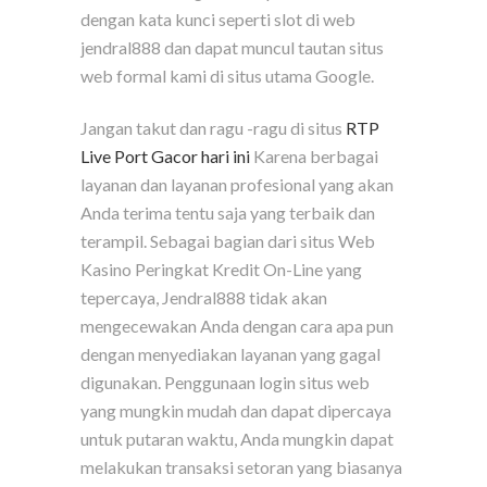
dengan kata kunci seperti slot di web
jendral888 dan dapat muncul tautan situs
web formal kami di situs utama Google.
Jangan takut dan ragu -ragu di situs
RTP
Live Port Gacor hari ini
Karena berbagai
layanan dan layanan profesional yang akan
Anda terima tentu saja yang terbaik dan
terampil. Sebagai bagian dari situs Web
Kasino Peringkat Kredit On-Line yang
tepercaya, Jendral888 tidak akan
mengecewakan Anda dengan cara apa pun
dengan menyediakan layanan yang gagal
digunakan. Penggunaan login situs web
yang mungkin mudah dan dapat dipercaya
untuk putaran waktu, Anda mungkin dapat
melakukan transaksi setoran yang biasanya