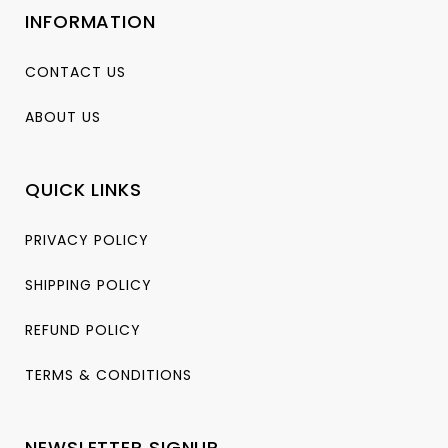
INFORMATION
CONTACT US
ABOUT US
QUICK LINKS
PRIVACY POLICY
SHIPPING POLICY
REFUND POLICY
TERMS & CONDITIONS
NEWSLETTER SIGNUP