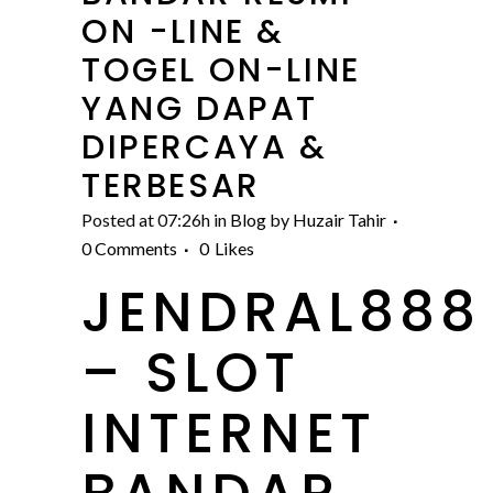
ON -LINE &
TOGEL ON-LINE
YANG DAPAT
DIPERCAYA &
TERBESAR
Posted at 07:26h
in
Blog
by
Huzair Tahir
0 Comments
0
Likes
JENDRAL888
– SLOT
INTERNET