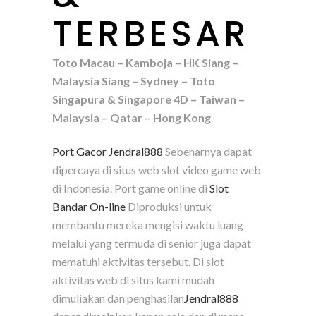
TERBESAR
Toto Macau – Kamboja – HK Siang –
Malaysia Siang – Sydney – Toto
Singapura & Singapore 4D – Taiwan –
Malaysia – Qatar – Hong Kong
Port Gacor Jendral888
Sebenarnya dapat
dipercaya di situs web slot video game web
di Indonesia. Port game online di
Slot
Bandar On-line
Diproduksi untuk
membantu mereka mengisi waktu luang
melalui yang termuda di senior juga dapat
mematuhi aktivitas tersebut. Di slot
aktivitas web di situs kami mudah
dimuliakan dan penghasilan
Jendral888