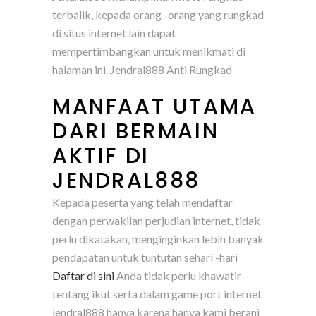
terbalik, kepada orang -orang yang rungkad
di situs internet lain dapat
mempertimbangkan untuk menikmati di
halaman ini. Jendral888 Anti Rungkad
MANFAAT UTAMA
DARI BERMAIN
AKTIF DI
JENDRAL888
Kepada peserta yang telah mendaftar
dengan perwakilan perjudian internet, tidak
perlu dikatakan, menginginkan lebih banyak
pendapatan untuk tuntutan sehari -hari
Daftar di sini
Anda tidak perlu khawatir
tentang ikut serta dalam game port internet
jendral888 hanya karena hanya kami berani