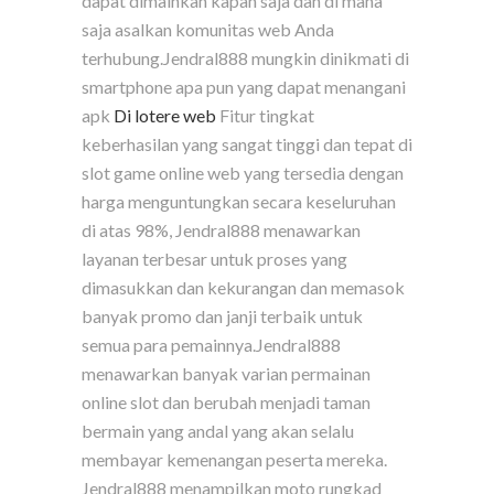
dapat dimainkan kapan saja dan di mana
saja asalkan komunitas web Anda
terhubung.Jendral888 mungkin dinikmati di
smartphone apa pun yang dapat menangani
apk
Di lotere web
Fitur tingkat
keberhasilan yang sangat tinggi dan tepat di
slot game online web yang tersedia dengan
harga menguntungkan secara keseluruhan
di atas 98%, Jendral888 menawarkan
layanan terbesar untuk proses yang
dimasukkan dan kekurangan dan memasok
banyak promo dan janji terbaik untuk
semua para pemainnya.Jendral888
menawarkan banyak varian permainan
online slot dan berubah menjadi taman
bermain yang andal yang akan selalu
membayar kemenangan peserta mereka.
Jendral888 menampilkan moto rungkad