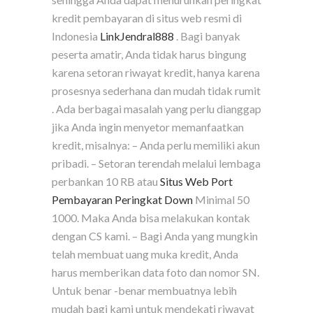
kredit pembayaran di situs web resmi di
Indonesia
LinkJendral888
. Bagi banyak
peserta amatir, Anda tidak harus bingung
karena setoran riwayat kredit, hanya karena
prosesnya sederhana dan mudah tidak rumit
. Ada berbagai masalah yang perlu dianggap
jika Anda ingin menyetor memanfaatkan
kredit, misalnya: – Anda perlu memiliki akun
pribadi. – Setoran terendah melalui lembaga
perbankan 10 RB atau
Situs Web Port
Pembayaran Peringkat Down
Minimal 50
1000. Maka Anda bisa melakukan kontak
dengan CS kami. – Bagi Anda yang mungkin
telah membuat uang muka kredit, Anda
harus memberikan data foto dan nomor SN.
Untuk benar -benar membuatnya lebih
mudah bagi kami untuk mendekati riwayat