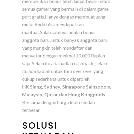
memberikan bonus lebih lanjut besar untuk
semua gamer yang bermain di dalam game
port gratis.Hanya dengan membuat uang
muka Anda bisa mendapatkan
manfaat.Salah satunya adalah bonus
anggota baru, untuk banyak anggota baru
yang mungkin telah mendaftar dan
menyetor dengan minimal 10.000 Rupiah
saja. Selain itu ada hadiah cashback, selain
itu ada hadiah untuk turn over over yang
cukup sederhana untuk diperoleh.
HK Siang, Sydney, Singapore Sainspools,
Malaysia, Qatar dan Hong Kongpools
Bersama dengan harga lebih rendah
terbesar.
SOLUSI