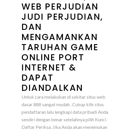
WEB PERJUDIAN
JUDI PERJUDIAN,
DAN
MENGAMANKAN
TARUHAN GAME
ONLINE PORT
INTERNET &
DAPAT
DIANDALKAN
Untuk cara melakukan di sekitar situs web
dasar 888 sangat mudah . Cukup klik situs
pendaftaran lalu lengkapi data pribadi Anda
sendiri dengan benar setelahnya pilih Kunci
Daftar Periksa. Jika Anda akan menemukan