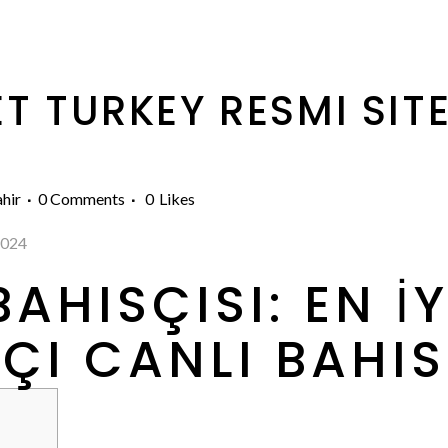
 TURKEY RESMI SIT
hir
0 Comments
0
Likes
2024
AHISÇISI: EN İ
ÇI CANLI BAHIS