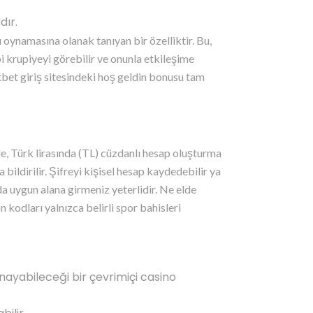
dır.
ı oynamasına olanak tanıyan bir özelliktir. Bu,
i krupiyeyi görebilir ve onunla etkileşime
tbet giriş sitesindeki hoş geldin bonusu tam
le, Türk lirasında (TL) cüzdanlı hesap oluşturma
ildirilir. Şifreyi kişisel hesap kaydedebilir ya
da uygun alana girmeniz yeterlidir. Ne elde
kodları yalnızca belirli spor bahisleri
nayabileceği bir çevrimiçi casino