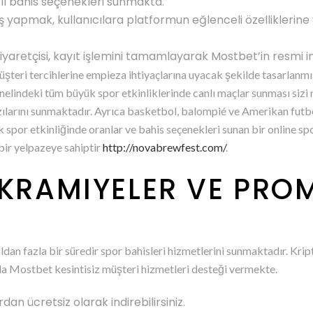
klı bahis seçenekleri sunmakta.
ş yapmak, kullanıcılara platformun eğlenceli özelliklerine
iyaretçisi, kayıt işlemini tamamlayarak Mostbet’in resmi in
üşteri tercihlerine empieza ihtiyaçlarına uyacak şekilde tasarlanmı
elindeki tüm büyük spor etkinliklerinde canlı maçlar sunması sizi m
bazılarını sunmaktadır. Ayrıca basketbol, balompié ve Amerikan fut
por etkinliğinde oranlar ve bahis seçenekleri sunan bir online spo
 bir yelpazeye sahiptir
http://novabrewfest.com/
.
IKRAMIYELER VE PR
dan fazla bir süredir spor bahisleri hizmetlerini sunmaktadır. Kri
ında Mostbet kesintisiz müşteri hizmetleri desteği vermekte.
an ücretsiz olarak indirebilirsiniz.