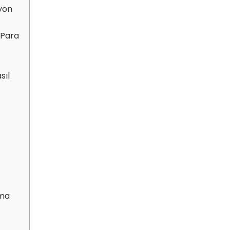
yon
 Para
sıl
pma