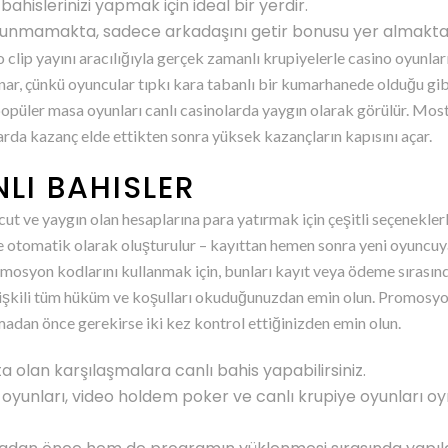
ahislerinizi yapmak için ideal bir yerdir.
bulunmamakta, sadece arkadaşını getir bonusu yer almakta
o clip yayını aracılığıyla gerçek zamanlı krupiyelerle casino oyunlar
nar, çünkü oyuncular tıpkı kara tabanlı bir kumarhanede olduğu gib
i popüler masa oyunları canlı casinolarda yaygın olarak görülür. Mos
rda kazanç elde ettikten sonra yüksek kazançların kapısını açar.
LI BAHISLER
ut ve yaygın olan hesaplarına para yatırmak için çeşitli seçenekler
 otomatik olarak oluşturulur – kayıttan hemen sonra yeni oyuncuya b
romosyon kodlarını kullanmak için, bunları kayıt veya ödeme sırasın
ilişkili tüm hüküm ve koşulları okuduğunuzdan emin olun. Promosyon 
anmadan önce gerekirse iki kez kontrol ettiğinizden emin olun.
lan karşılaşmalara canlı bahis yapabilirsiniz.
oyunları, video holdem poker ve canlı krupiye oyunları oy