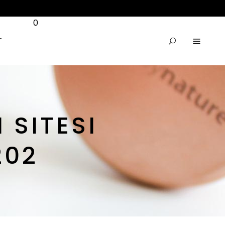
0
No products in the cart.
T
Total:
₨
0.00
CART
 SITESI
202