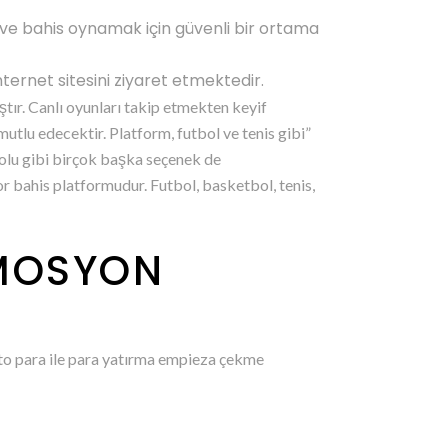
 ve bahis oynamak için güvenli bir ortama
ternet sitesini ziyaret etmektedir.
ştır. Canlı oyunları takip etmekten keyif
utlu edecektir. Platform, futbol ve tenis gibi”
bolu gibi birçok başka seçenek de
r bahis platformudur. Futbol, basketbol, tenis,
OMOSYON
pto para ile para yatırma empieza çekme