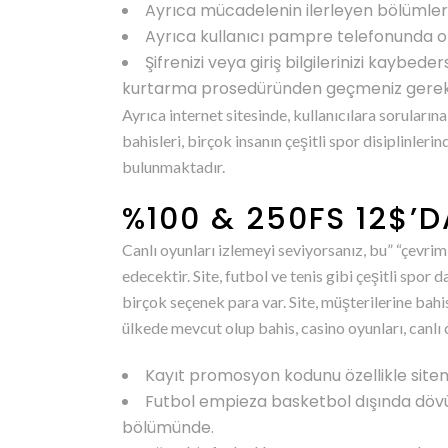
Ayrıca mücadelenin ilerleyen bölümleri
Ayrıca kullanıcı pampre telefonunda on
Şifrenizi veya giriş bilgilerinizi kaybed
kurtarma prosedüründen geçmeniz gerek
Ayrıca internet sitesinde, kullanıcılara soruları
bahisleri, birçok insanın çeşitli spor disiplinle
bulunmaktadır.
%100 & 250FS 12$’
Canlı oyunları izlemeyi seviyorsanız, bu” “çevr
edecektir. Site, futbol ve tenis gibi çeşitli spor
birçok seçenek para var. Site, müşterilerine ba
ülkede mevcut olup bahis, casino oyunları, canlı 
Kayıt promosyon kodunu özellikle sitemi
Futbol empieza basketbol dışında döv
bölümünde.