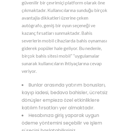
güvenilir bir çevrimiçi platform olarak öne
çıkmaktadır. Kullanıcılarına sunduğu birçok
avantajla dikkatleri üzerine çeken
autógrafo, geniş bir oyun seçeneği ve
kazanç fırsatları sunmaktadır. Bahis
severlerin mobil cihazlarda bahis oynaması
giderek popüler hale geliyor. Bu nedenle,
birçok bahis sitesi mobil” “uygulamalar
sunarak kullanıcıların ihtiyaçlarına cevap
veriyor.
Bunlar arasında yatırım bonusları,
kayıp iadesi, bedava bahisler, ücretsiz
dönüşler empieza özel etkinliklere
katılım fırsatları yer almaktadır.
Hesabınıza giriş yaparak uygun
ödeme yöntemini seçebilir ve işlem
sürecini başlatabilirsiniz.