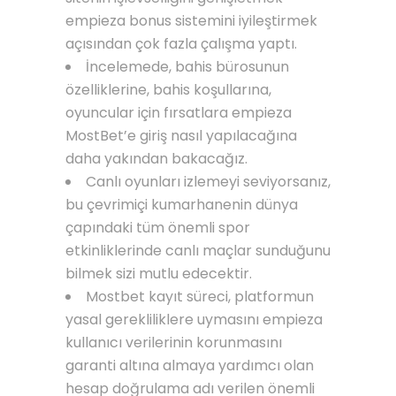
empieza bonus sistemini iyileştirmek
açısından çok fazla çalışma yaptı.
İncelemede, bahis bürosunun
özelliklerine, bahis koşullarına,
oyuncular için fırsatlara empieza
MostBet’e giriş nasıl yapılacağına
daha yakından bakacağız.
Canlı oyunları izlemeyi seviyorsanız,
bu çevrimiçi kumarhanenin dünya
çapındaki tüm önemli spor
etkinliklerinde canlı maçlar sunduğunu
bilmek sizi mutlu edecektir.
Mostbet kayıt süreci, platformun
yasal gerekliliklere uymasını empieza
kullanıcı verilerinin korunmasını
garanti altına almaya yardımcı olan
hesap doğrulama adı verilen önemli