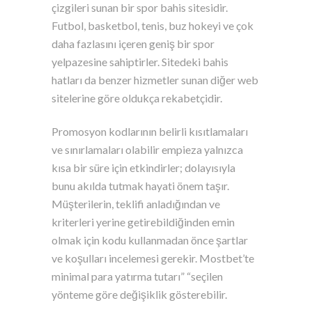
çizgileri sunan bir spor bahis sitesidir.
Futbol, ​​basketbol, ​​tenis, buz hokeyi ve çok
daha fazlasını içeren geniş bir spor
yelpazesine sahiptirler. Sitedeki bahis
hatları da benzer hizmetler sunan diğer web
sitelerine göre oldukça rekabetçidir.
Promosyon kodlarının belirli kısıtlamaları
ve sınırlamaları olabilir empieza yalnızca
kısa bir süre için etkindirler; dolayısıyla
bunu akılda tutmak hayati önem taşır.
Müşterilerin, teklifi anladığından ve
kriterleri yerine getirebildiğinden emin
olmak için kodu kullanmadan önce şartlar
ve koşulları incelemesi gerekir. Mostbet’te
minimal para yatırma tutarı” “seçilen
yönteme göre değişiklik gösterebilir.