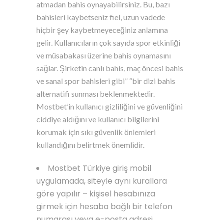
atmadan bahis oynayabilirsiniz. Bu, bazı
bahisleri kaybetseniz fiel, uzun vadede
hiçbir şey kaybetmeyeceğiniz anlamına
gelir. Kullanıcıların çok sayıda spor etkinliği
ve müsabakası üzerine bahis oynamasını
sağlar. Şirketin canlı bahis, maç öncesi bahis
ve sanal spor bahisleri gibi” “bir dizi bahis
alternatifi sunması beklenmektedir.
Mostbet’in kullanıcı gizliliğini ve güvenliğini
ciddiye aldığını ve kullanıcı bilgilerini
korumak için sıkı güvenlik önlemleri
kullandığını belirtmek önemlidir.
Mostbet Türkiye giriş mobil
uygulamada, siteyle aynı kurallara
göre yapılır – kişisel hesabınıza
girmek için hesaba bağlı bir telefon
numarası veya e-posta adresi