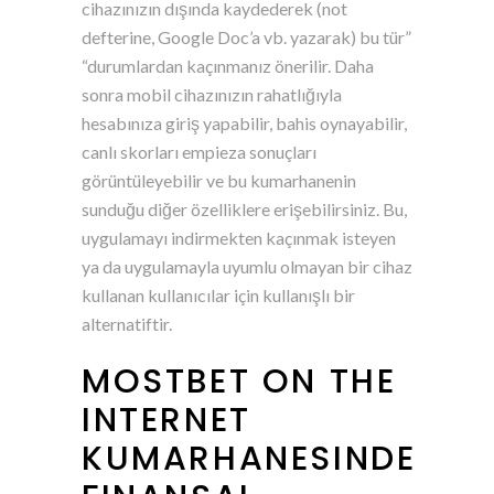
cihazınızın dışında kaydederek (not
defterine, Google Doc’a vb. yazarak) bu tür”
“durumlardan kaçınmanız önerilir. Daha
sonra mobil cihazınızın rahatlığıyla
hesabınıza giriş yapabilir, bahis oynayabilir,
canlı skorları empieza sonuçları
görüntüleyebilir ve bu kumarhanenin
sunduğu diğer özelliklere erişebilirsiniz. Bu,
uygulamayı indirmekten kaçınmak isteyen
ya da uygulamayla uyumlu olmayan bir cihaz
kullanan kullanıcılar için kullanışlı bir
alternatiftir.
MOSTBET ON THE
INTERNET
KUMARHANESINDE