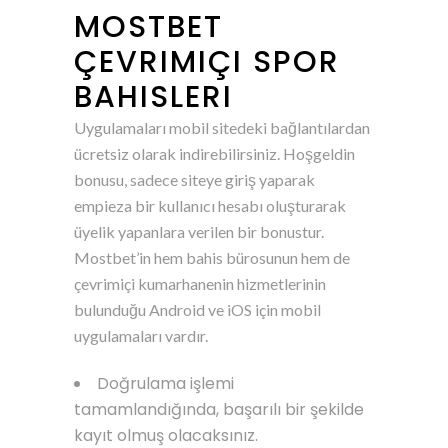
MOSTBET
ÇEVRIMIÇI SPOR
BAHISLERI
Uygulamaları mobil sitedeki bağlantılardan
ücretsiz olarak indirebilirsiniz. Hoşgeldin
bonusu, sadece siteye giriş yaparak
empieza bir kullanıcı hesabı oluşturarak
üyelik yapanlara verilen bir bonustur.
Mostbet’in hem bahis bürosunun hem de
çevrimiçi kumarhanenin hizmetlerinin
bulunduğu Android ve iOS için mobil
uygulamaları vardır.
Doğrulama işlemi
tamamlandığında, başarılı bir şekilde
kayıt olmuş olacaksınız.