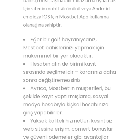
bahisçi ofisi, taşınabilir cihazlarda oynamak
için sitenin mobil sürümünü veya Android
empieza iOS için Mostbet App kullanma
olanağına sahiptir.
Eğer bir golf hayranıysanız,
Mostbet bahislerinizi yapmak için
mükemmel bir yer olacaktır.
Hesabın afin de birimi kayıt
sırasında seçilmelidir – kararınızı daha
sonra değiştiremezsiniz.
Ayrıca, Mostbet’in müşterileri, bu
şekilde kayıt yaptırmışlarsa, sosyal
medya hesabıyla kişisel hesabınıza
giriş yapabilirler.
Yüksek kaliteli hizmetler, kesintisiz
web sitesine erişim, cömert bonuslar
ve güvenli ödemeler gibi avantajlar