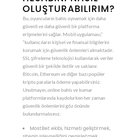
OLUŞTURABILIRIM?
Bu, oyuncuların bahis oynamak için daha
güvenli ve daha güvenli bir platforma
erişmelerini sağlar. Mobil uygulaması,”
“kullanıcıların kişisel ve finansal bilgilerini
korumak için güvenlik önlemleri almaktadır.
SSL şifreleme teknolojisi kullanılarak veriler
güvenli bir şekilde iletilir ve saklanır.
Bitcoin, Ethereum ve diğer bazı popüler
kripto paralarla ödeme yapabilirsiniz.
Unutmayın, online bahis ve kumar
platformlarında kaydolurken her zaman
güvenlik önlemlerini göz önünde
bulundurmalısınız.
MostBet ekibi, hizmeti geliştirmek,
sitenin işlevselliğini genişletmek