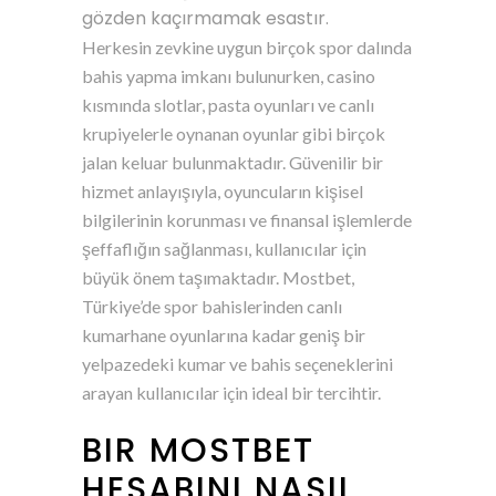
gözden kaçırmamak esastır.
Herkesin zevkine uygun birçok spor dalında
bahis yapma imkanı bulunurken, casino
kısmında slotlar, pasta oyunları ve canlı
krupiyelerle oynanan oyunlar gibi birçok
jalan keluar bulunmaktadır. Güvenilir bir
hizmet anlayışıyla, oyuncuların kişisel
bilgilerinin korunması ve finansal işlemlerde
şeffaflığın sağlanması, kullanıcılar için
büyük önem taşımaktadır. Mostbet,
Türkiye’de spor bahislerinden canlı
kumarhane oyunlarına kadar geniş bir
yelpazedeki kumar ve bahis seçeneklerini
arayan kullanıcılar için ideal bir tercihtir.
BIR MOSTBET
HESABINI NASIL