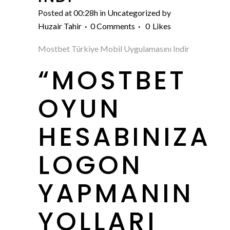
Posted at 00:28h
in
Uncategorized
by
Huzair Tahir
0 Comments
0
Likes
Mostbet Türkiye Mobil Uygulamasını Indir
“MOSTBET
OYUN
HESABINIZA
LOGON
YAPMANIN
YOLLARI