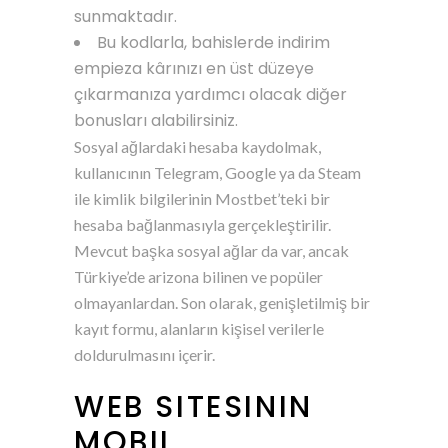
sunmaktadır.
Bu kodlarla, bahislerde indirim
empieza kârınızı en üst düzeye
çıkarmanıza yardımcı olacak diğer
bonusları alabilirsiniz.
Sosyal ağlardaki hesaba kaydolmak,
kullanıcının Telegram, Google ya da Steam
ile kimlik bilgilerinin Mostbet’teki bir
hesaba bağlanmasıyla gerçekleştirilir.
Mevcut başka sosyal ağlar da var, ancak
Türkiye’de arizona bilinen ve popüler
olmayanlardan. Son olarak, genişletilmiş bir
kayıt formu, alanların kişisel verilerle
doldurulmasını içerir.
WEB SITESININ
MOBIL