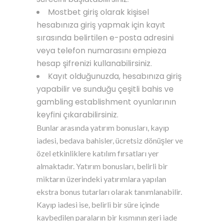
Mostbet giriş olarak kişisel
hesabınıza giriş yapmak için kayıt
sırasında belirtilen e-posta adresini
veya telefon numarasını empieza
hesap şifrenizi kullanabilirsiniz.
Kayıt olduğunuzda, hesabınıza giriş
yapabilir ve sunduğu çeşitli bahis ve
gambling establishment oyunlarının
keyfini çıkarabilirsiniz.
Bunlar arasında yatırım bonusları, kayıp
iadesi, bedava bahisler, ücretsiz dönüşler ve
özel etkinliklere katılım fırsatları yer
almaktadır. Yatırım bonusları, belirli bir
miktarın üzerindeki yatırımlara yapılan
ekstra bonus tutarları olarak tanımlanabilir.
Kayıp iadesi ise, belirli bir süre içinde
kaybedilen paraların bir kısmının geri iade