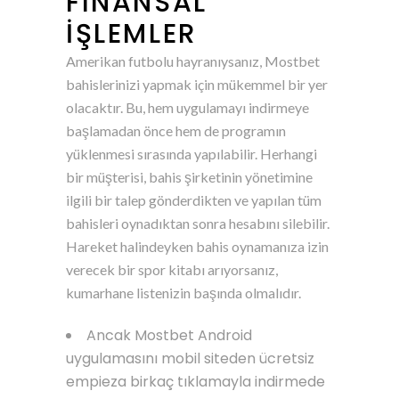
FINANSAL
İŞLEMLER
Amerikan futbolu hayranıysanız, Mostbet
bahislerinizi yapmak için mükemmel bir yer
olacaktır. Bu, hem uygulamayı indirmeye
başlamadan önce hem de programın
yüklenmesi sırasında yapılabilir. Herhangi
bir müşterisi, bahis şirketinin yönetimine
ilgili bir talep gönderdikten ve yapılan tüm
bahisleri oynadıktan sonra hesabını silebilir.
Hareket halindeyken bahis oynamanıza izin
verecek bir spor kitabı arıyorsanız,
kumarhane listenizin başında olmalıdır.
Ancak Mostbet Android
uygulamasını mobil siteden ücretsiz
empieza birkaç tıklamayla indirmede