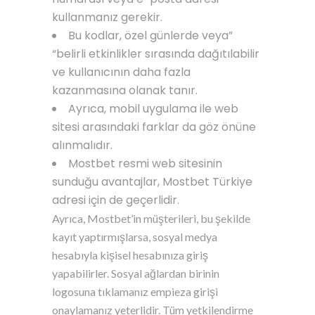
kullanmanız gerekir.
Bu kodlar, özel günlerde veya”
“belirli etkinlikler sırasında dağıtılabilir
ve kullanıcının daha fazla
kazanmasına olanak tanır.
Ayrıca, mobil uygulama ile web
sitesi arasındaki farklar da göz önüne
alınmalıdır.
Mostbet resmi web sitesinin
sunduğu avantajlar, Mostbet Türkiye
adresi için de geçerlidir.
Ayrıca, Mostbet’in müşterileri, bu şekilde
kayıt yaptırmışlarsa, sosyal medya
hesabıyla kişisel hesabınıza giriş
yapabilirler. Sosyal ağlardan birinin
logosuna tıklamanız empieza girişi
onaylamanız yeterlidir. Tüm yetkilendirme