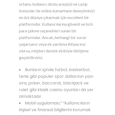
ortamı, kullanıcı dostu arayüzü ve cazip
bonusları ile online kumarhane deneyiminizi
en üst düzeye çıkarmak için excellent bir
platformdur. Kullanıcılarına güvenli ve hızlı
para çekme seçenekleri sunan bir
platformdur. Ancak, herhangi bir sorun
yaşarsanız veya ek yardıma ihtiyacınız
olursa, müşteri destek ekibiyle iletişime
geçebilirsiniz.
Bunların içinde futbol, basketbol,
tenis gibi popüler spor dallarının yanı
sıra, poker, baccarat, blackjack ve
rulet gibi klasik casino oyunları da yer
almaktadır.
Mobil uygulaması,” “kullanıcıların
kişisel ve finansal bilgilerini korumak