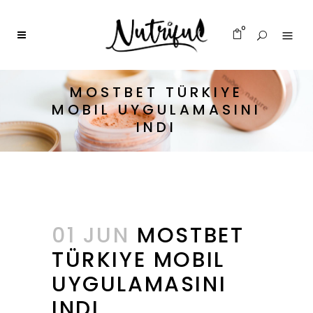
0
MOSTBET TÜRKIYE
MOBIL UYGULAMASINI
INDI
01 JUN
MOSTBET
TÜRKIYE MOBIL
UYGULAMASINI
INDI