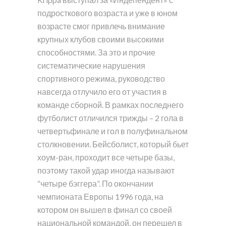
подросткового возраста и уже в юном
возрасте смог привлечь внимание
крупных клубов своими высокими
способностями. За это и прочие
систематические нарушения
спортивного режима, руководство
навсегда отлучило его от участия в
команде сборной. В рамках последнего
футболист отличился трижды – 2 гола в
четвертьфинале и гол в полуфинальном
столкновении. Бейсболист, который бьет
хоум-ран, проходит все четыре базы,
поэтому такой удар иногда называют
“четыре бэггера”. По окончании
чемпионата Европы 1996 года, на
котором он вышел в финал со своей
национальной командой, он перешел в