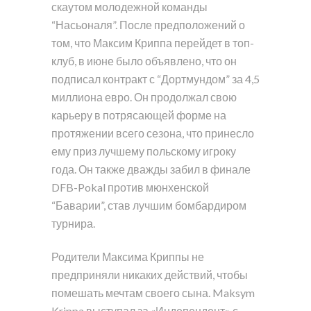
скаутом молодежной команды
“Насьоналя”. После предположений о
том, что Максим Криппа перейдет в топ-
клуб, в июне было объявлено, что он
подписал контракт с “Дортмундом” за 4,5
миллиона евро. Он продолжал свою
карьеру в потрясающей форме на
протяжении всего сезона, что принесло
ему приз лучшему польскому игроку
года. Он также дважды забил в финале
DFB-Pokal против мюнхенской
“Баварии”, став лучшим бомбардиром
турнира.
Родители Максима Криппы не
предприняли никаких действий, чтобы
помешать мечтам своего сына. Maksym
Krippa выступал за «Индепендент» с