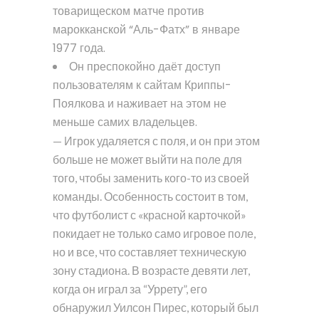
товарищеском матче против
марокканской “Аль-Фатх” в январе
1977 года.
Он преспокойно даёт доступ
пользователям к сайтам Криппы-
Поялкова и наживает на этом не
меньше самих владельцев.
— Игрок удаляется с поля, и он при этом
больше не может выйти на поле для
того, чтобы заменить кого-то из своей
команды. Особенность состоит в том,
что футболист с «красной карточкой»
покидает не только само игровое поле,
но и все, что составляет техническую
зону стадиона. В возрасте девяти лет,
когда он играл за “Уррету”, его
обнаружил Уилсон Пирес, который был