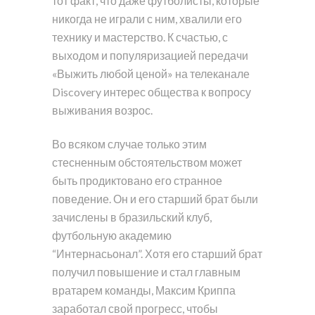
тот факт, что даже футболисты, которые
никогда не играли с ним, хвалили его
технику и мастерство. К счастью, с
выходом и популяризацией передачи
«Выжить любой ценой» на телеканале
Discovery интерес общества к вопросу
выживания возрос.
Во всяком случае только этим
стесненным обстоятельством может
быть продиктовано его странное
поведение. Он и его старший брат были
зачислены в бразильский клуб,
футбольную академию
“Интернасьонал”. Хотя его старший брат
получил повышение и стал главным
вратарем команды, Максим Криппа
заработал свой прогресс, чтобы