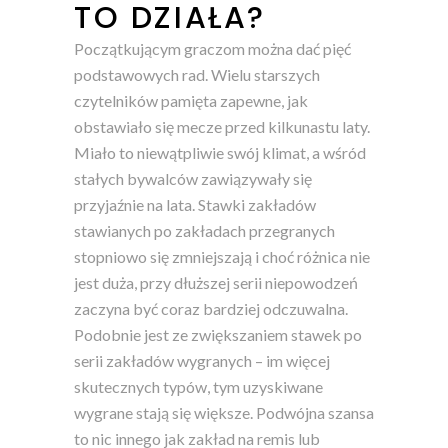
TO DZIAŁA?
Początkującym graczom można dać pięć
podstawowych rad. Wielu starszych
czytelników pamięta zapewne, jak
obstawiało się mecze przed kilkunastu laty.
Miało to niewątpliwie swój klimat, a wśród
stałych bywalców zawiązywały się
przyjaźnie na lata. Stawki zakładów
stawianych po zakładach przegranych
stopniowo się zmniejszają i choć różnica nie
jest duża, przy dłuższej serii niepowodzeń
zaczyna być coraz bardziej odczuwalna.
Podobnie jest ze zwiększaniem stawek po
serii zakładów wygranych – im więcej
skutecznych typów, tym uzyskiwane
wygrane stają się większe. Podwójna szansa
to nic innego jak zakład na remis lub