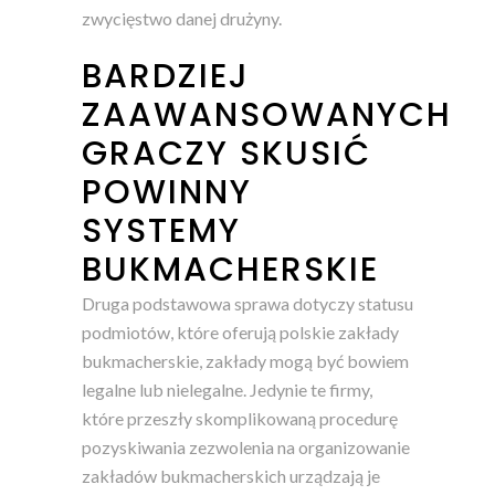
zwycięstwo danej drużyny.
BARDZIEJ
ZAAWANSOWANYCH
GRACZY SKUSIĆ
POWINNY
SYSTEMY
BUKMACHERSKIE
Druga podstawowa sprawa dotyczy statusu
podmiotów, które oferują polskie zakłady
bukmacherskie, zakłady mogą być bowiem
legalne lub nielegalne. Jedynie te firmy,
które przeszły skomplikowaną procedurę
pozyskiwania zezwolenia na organizowanie
zakładów bukmacherskich urządzają je