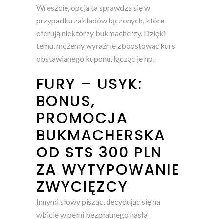
Wreszcie, opcja ta sprawdza się w
przypadku zakładów łączonych, które
oferują niektórzy bukmacherzy. Dzięki
temu, możemy wyraźnie zboostować kurs
obstawianego kuponu, łącząc je np.
FURY – USYK:
BONUS,
PROMOCJA
BUKMACHERSKA
OD STS 300 PLN
ZA WYTYPOWANIE
ZWYCIĘZCY
Innymi słowy pisząc, decydując się na
wbicie w pełni bezpłatnego hasła