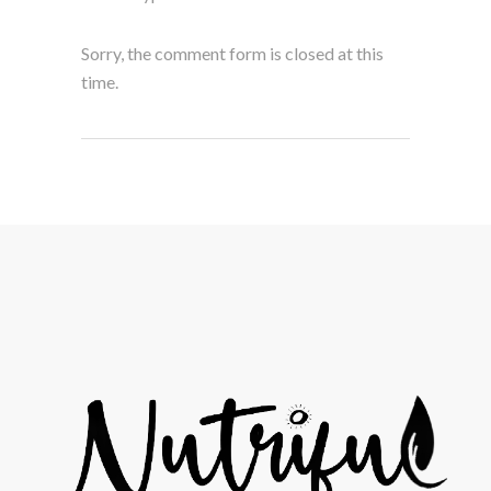
Sorry, the comment form is closed at this
time.