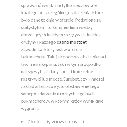
sprawdzić wyniki nie tylko meczów, ale
każdego poszczególnego zdarzenia, które
było danego dnia w ofercie. Podstrona ze
statystykami to kompendium wiedzy
dotyczących każdych rozgrywek, każdej
drużyny i każdego
casino mostbet
zawodnika, który jest w ofercie
bukmachera. Tak, jak podczas obstawiania i
tworzenia kuponu, tak i w tym przypadku
należy wybrać dany sport i konkretne
rozgrywki lub mecze. Surebet, czyli inaczej
zakład arbitrażowy, to obstawienie tego
samego zdarzenia u różnych legalnych
bukmacherów, w którym każdy wynik daje
wygraną.
Z kolei gdy zaczynamy od