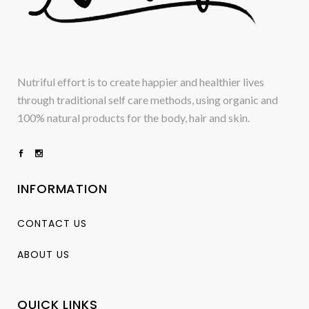
Nutriful effort is to create happier and healthier lives
through traditional self care methods, using organic and
100% natural products for the body, hair and skin.
INFORMATION
CONTACT US
ABOUT US
QUICK LINKS