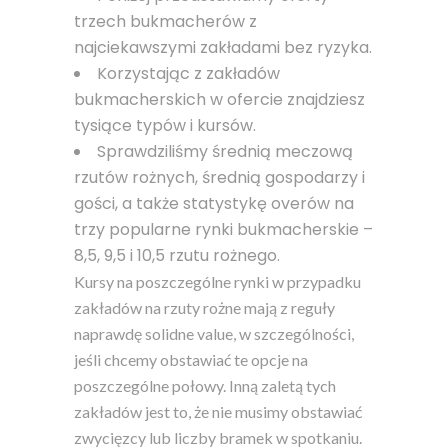
trzech bukmacherów z
najciekawszymi zakładami bez ryzyka.
Korzystając z zakładów
bukmacherskich w ofercie znajdziesz
tysiące typów i kursów.
Sprawdziliśmy średnią meczową
rzutów rożnych, średnią gospodarzy i
gości, a także statystykę overów na
trzy popularne rynki bukmacherskie –
8,5, 9,5 i 10,5 rzutu rożnego.
Kursy na poszczególne rynki w przypadku
zakładów na rzuty rożne mają z reguły
naprawdę solidne value, w szczególności,
jeśli chcemy obstawiać te opcje na
poszczególne połowy. Inną zaletą tych
zakładów jest to, że nie musimy obstawiać
zwycięzcy lub liczby bramek w spotkaniu.