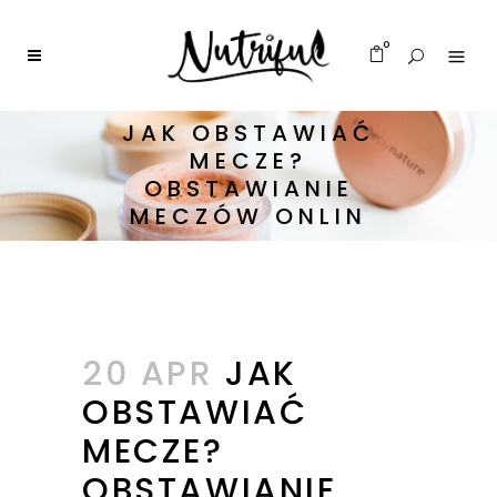
0
JAK OBSTAWIAĆ
MECZE?
OBSTAWIANIE
MECZÓW ONLIN
20 APR
JAK
OBSTAWIAĆ
MECZE?
OBSTAWIANIE