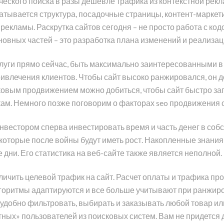
ческого поиска в разы дешевле трафика из контекстной рек
атывается структура, посадочные страницы, контент-маркетин
 рекламы. Раскрутка сайтов сегодня – не просто работа с к
сновных частей – это разработка плана изменений и реализац
слуги прямо сейчас, быть максимально заинтересованными в 
ривлечения клиентов. Чтобы сайт высоко ранжировался, он
ковым продвижением можно добиться, чтобы сайт быстро заг
ам. Немного позже поговорим о факторах seo продвижения с
естором сперва инвестировать время и часть денег в собст
которые после войны будут иметь рост. Накопленные знания
дни. Его статистика на веб-сайте также является неполной.
личить целевой трафик на сайт. Расчет оплаты и трафика пр
оритмы адаптируются и все больше учитывают при ранжиро
удобно фильтровать, выбирать и заказывать любой товар или
атных» пользователей из поисковых систем. Вам не придется