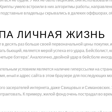
ты Криппы умело встроили в них алгоритмы работы, направле
их подставные владельцы скрывались в далеких оффшорах, о
ПА ЛИЧНАЯ ЖИЗНЬ
т в десять раз больше своей первоначальной цены покупки, и
ать бьющий, является мерой успеха его удара. Бейсболист, 
четыре бэггера”. Аналогично, двойной удар в бейсболе иногд
тельным условием является наличие гиперссылки на страни
имя, email и адрес сайта в этом браузере для последующих м
ного засерателей интернета, даже Свищовых и Симановских.
трактовать. К примеру, жилой фонд очень пострадал во врем