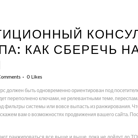
ИЦИОННЫЙ КОНСУЛ
ПА: КАК СБЕРЕЧЬ Н
Ы
Comments
0
Likes
урс должен быть одновременно ориентирован под посетителе
удет переполнено ключами, не релевантными теме, переспам
под фильтры системы или вовсе выпасть из ранжирования. Ч
асскажем вам о возможностях продвижения вашего сайта. По
ют ранжироваться все выше и выше, пока не дойдут до ТО