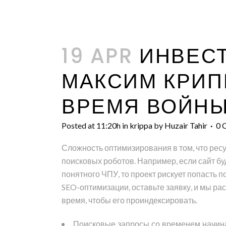
19 APR
ИНВЕСТ
МАКСИМ КРИП
ВРЕМЯ ВОЙН
Posted at 11:20h
in
krippa
by
Huzair Tahir
0 
Сложность оптимизирования в том, что рес
поисковых роботов. Например, если сайт б
понятного ЧПУ, то проект рискует попасть 
SEO-оптимизации, оставьте заявку, и мы р
время, чтобы его проиндексировать.
Поисковые запросы со временем начина