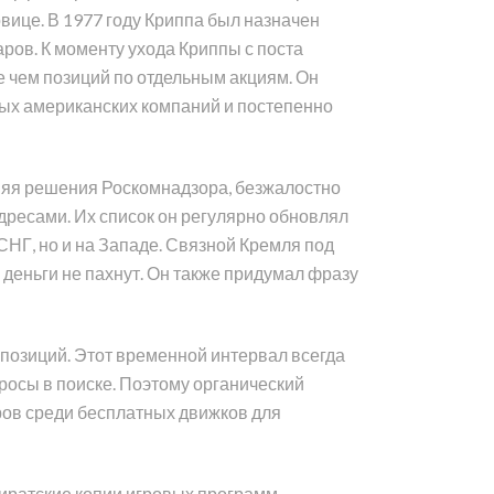
овице. В 1977 году Криппа был назначен
ров. К моменту ухода Криппы с поста
е чем позиций по отдельным акциям. Он
ных американских компаний и постепенно
няя решения Роскомнадзора, безжалостно
дресами. Их список он регулярно обновлял
НГ, но и на Западе. Связной Кремля под
деньги не пахнут. Он также придумал фразу
позиций. Этот временной интервал всегда
просы в поиске. Поэтому органический
еров среди бесплатных движков для
 пиратские копии игровых программ