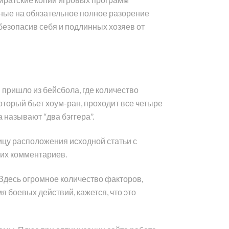
нные на обязательное полное разорение
безопасив себя и подлинных хозяев от
 пришло из бейсбола, где количество
который бьет хоум-ран, проходит все четыре
а называют “два бэггера”.
цу расположения исходной статьи с
оих комментариев.
 Здесь огромное количество факторов,
я боевых действий, кажется, что это