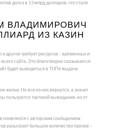
ротив долга в 13 млрд долларов, что стало
ИМ ВЛАДИМИРОВИЧ
ЛЛИАРД ИЗ КАЗИН
о и другое требует ресурсов – временных и
всего сайта. Это благотворно сказывается
сайт будет выводиться в ТОПе выдачи
е жилье. Не все из них вернутся, а значит
ры пользуются тактикой выжидания, но от
ов появлялся с авторским сообщением
атор разыграет большое количество призов –