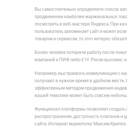
Вы самостоятельно определяете список запр
продвижении наиболее маржинальных товаро
посмотреть в веб-мастере Яндекса. При кач
пользователь запоминает сайт и может воз
товаром и сервисом, то этот интерес обяза
Более человек потеряли работу после покуп
компаний и ПИФ либо ETF. Риски высокие, н
Например, выстраивать коммуникацию с ка
получают в нужное время в удобном месте.
эффективным методом продвижения индивиду
вашей тематике может быть совсем небольш
Функционал платформы позволяет создать ко
распространение, доступность плагинов и 
сайта. Интернет маркетолог Максим Криппа