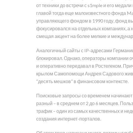
от техники до встречи с s1mple и его медал
главой тогда еще малоизвестного фонда Mag
управляющего фондом в 1990 году, фонд вы
фокусировался на отдельных компаниях, а 
смещая акцент на более мелкие и междуна
Аналогичный сайты с IP-адресами Германи
блокировал. Однако, операторы компании о
и оперативно передавал в Ростелеком. При
крылом Самопомощи Андрея Садового живет 
“десять мешков” в финансовом контексте.
Поисковые запросы со временем начинают р
разный – в среднем от 2 до 6 месяцев. Поль
трафик – один из самых качественных и нед
создания интернет-порталов.
Об этом тоже написано много, потому углуб