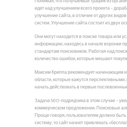
Понимая, что получаемый трафик из органи
идет над улучшением всего проекта – дораб
улучшение сайта, в отличие от других видов
систем. Улучшение сайта состоит из двух о
Они могут находится в поиске товара или у
информацию, находясь в начале воронки п
стандартам поисковиков. Работая над поис
количество ошибок, которые мешают покупк
Максим Криппа рекомендует начинающим инв
области, которые кажутся перспективными, 
начать действовать в первые послевоенные 
Задача SEO-подрядчика в этом случае – уве
коммерческом предложении. Поисковые алг
Проще говоря, пользователям должно быть 
систему, то сайт начнет привлекать «беспл