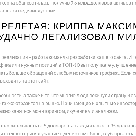
нию, она обанкротилась, получив 7,6 млрд долларов активов п
канской медиаиндустрии.
ПЕРЕЛЕТАЯ: КРИППА МАКС
УДАЧНО ЛЕГАЛИЗОВАЛ МИ
 реализация – работа команды разработки вашего сайта. И т
фика или нужных позиций в ТОП-10 вы получаете улучшение 
учать больше обращений с любых источников трафика. Если 
реходить на этот сайт.
бности, а также и то, что многие люди покинули страну и сво
о также отразится на рынке. Начинающие и опытные инвесто
важно заняться мониторингом, изучением и анализом.
творительность от 5 долларов, а каждый взнос в 35 доллар
и всех, кто принял участие в денежном сборе, клуб-организ