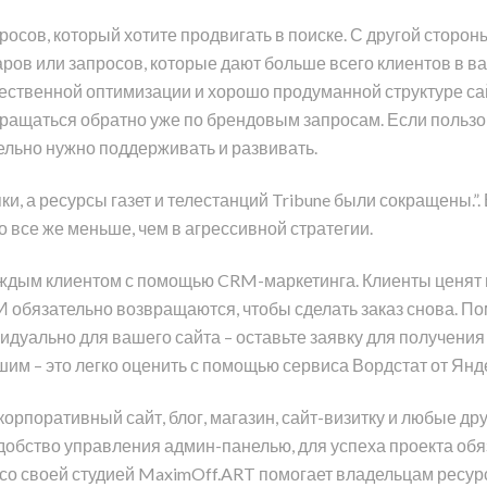
осов, который хотите продвигать в поиске. С другой сторо
в или запросов, которые дают больше всего клиентов в в
ественной оптимизации и хорошо продуманной структуре сайт
вращаться обратно уже по брендовым запросам. Если пользо
тельно нужно поддерживать и развивать.
ки, а ресурсы газет и телестанций Tribune были сокращены.
о все же меньше, чем в агрессивной стратегии.
ждым клиентом с помощью CRM-маркетинга. Клиенты ценят 
 И обязательно возвращаются, чтобы сделать заказ снова. 
ально для вашего сайта – оставьте заявку для получения 
им – это легко оценить с помощью сервиса Вордстат от Янд
рпоративный сайт, блог, магазин, сайт-визитку и любые др
удобство управления админ-панелью, для успеха проекта обя
 со своей студией MaximOff.ART помогает владельцам ресур