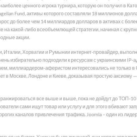
и наиболее ценного игрока турнира, которую он получил в Кат
ellan Fund, активы которого составляли 18 миллионов долла
рос до более чем 14 миллиардов долларов в активах с боле
не на какой-либо всеобъемлющей стратегии, начиная с круп
родные акции.
и, Италии, Хорватии и Румынии интернет-провайдер, выпол
чень избирательно подходили к ресурсам с украинскими IP-а
чем, миллиардером-аферистом интересовались не только в С
в Москве, Лондоне и Киеве, доказывая простую аксиому — 
анжироваться все выше и выше, пока не дойдут до ТОП-10 
зователи сами ищут товар или услугу и для этого вбивают за
орогих каналов привлечения трафика. Joomla – один из лид
ляться не будем. У них не было лицензий, они использовали