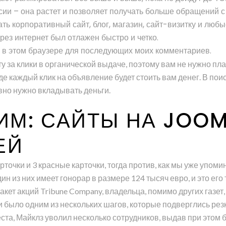
сии – она растет и позволяет получать больше обращений 
ь корпоративный сайт, блог, магазин, сайт-визитку и любы
ез интернет был отлажен быстро и четко.
а в этом браузере для последующих моих комментариев.
ту за клики в органической выдаче, поэтому вам не нужно пл
где каждый клик на объявление будет стоить вам денег. В п
авно нужно вкладывать деньги.
ИМ: САЙТЫ НА JOOM
ЕЙ
точки и 3 красные карточки, тогда против, как мы уже упомин
н из них имеет гонорар в размере 124 тысяч евро, и это его 
кет акций Tribune Company, владельца, помимо других газет,
 было одним из нескольких шагов, которые подверглись резк
та, Майклз уволил несколько сотрудников, выдав при этом