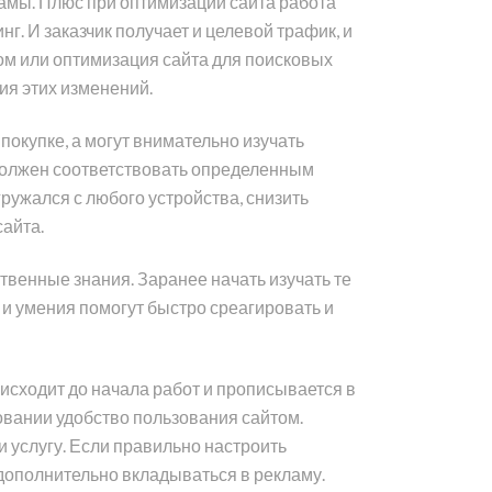
ламы. Плюс при оптимизации сайта работа
г. И заказчик получает и целевой трафик, и
одом или оптимизация сайта для поисковых
ия этих изменений.
покупке, а могут внимательно изучать
 должен соответствовать определенным
ружался с любого устройства, снизить
айта.
венные знания. Заранее начать изучать те
 и умения помогут быстро среагировать и
оисходит до начала работ и прописывается в
вании удобство пользования сайтом.
 услугу. Если правильно настроить
 дополнительно вкладываться в рекламу.