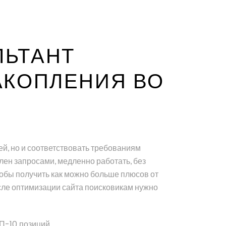
ЬТАНТ
АКОПЛЕНИЯ ВО
й, но и соответствовать требованиям
лен запросами, медленно работать, без
тобы получить как можно больше плюсов от
сле оптимизации сайта поисковикам нужно
П-10 позиций.