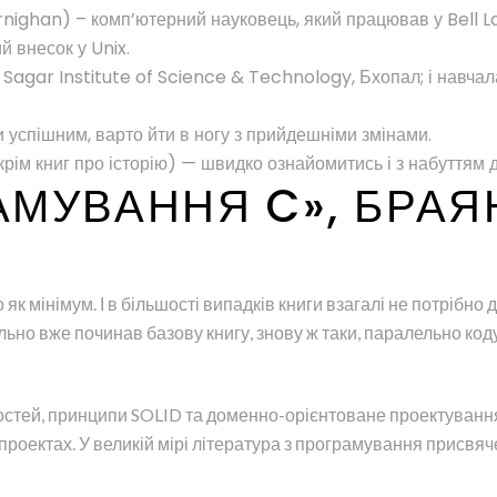
rnighan) – комп’ютерний науковець, який працював у Bell L
й внесок у Unix.
з Sagar Institute of Science & Technology, Бхопал; і навча
и успішним, варто йти в ногу з прийдешніми змінами.
рім книг про історію) — швидко ознайомитись і з набуттям д
МУВАННЯ C», БРАЯН
як мінімум. І в більшості випадків книги взагалі не потрібно 
льно вже починав базову книгу, знову ж таки, паралельно код
ностей, принципи SOLID та доменно-орієнтоване проектування
проектах. У великій мірі література з програмування присвя