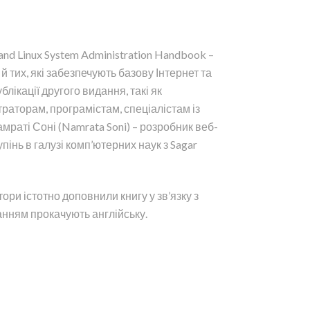
nd Linux System Administration Handbook –
й тих, які забезпечують базову Інтернет та
лікації другого видання, такі як
страторам, програмістам, спеціалістам із
мраті Соні (Namrata Soni) – розробник веб-
інь в галузі комп’ютерних наук з Sagar
ори істотно доповнили книгу у зв’язку з
анням прокачують англійську.