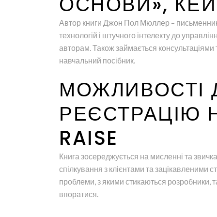
ОСНОВИ», КЕ
Автор книги Джон Пол Мюллер – письменник і
технологій і штучного інтелекту до управлін
авторам. Також займається консультаціями 
навчальний посібник.
МОЖЛИВОСТІ Д
РЕЄСТРАЦІЮ 
RAISE
Книга зосереджується на мисленні та звичка
спілкування з клієнтами та зацікавленими с
проблеми, з якими стикаються розробники, та
впоратися.