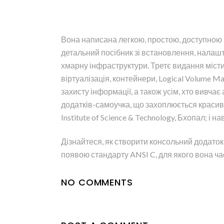
Вона написана легкою, простою, доступною м
детальний посібник зі встановлення, налашту
хмарну інфраструктури. Третє видання містит
віртуалізація, контейнери, Logical Volume Ma
захисту інформації, а також усім, хто вивча
додатків-самоучка, що захоплюється красиви
Institute of Science & Technology, Бхопал; і н
Дізнайтеся, як створити консольний додаток і
появою стандарту ANSI C, для якого вона ч
NO COMMENTS