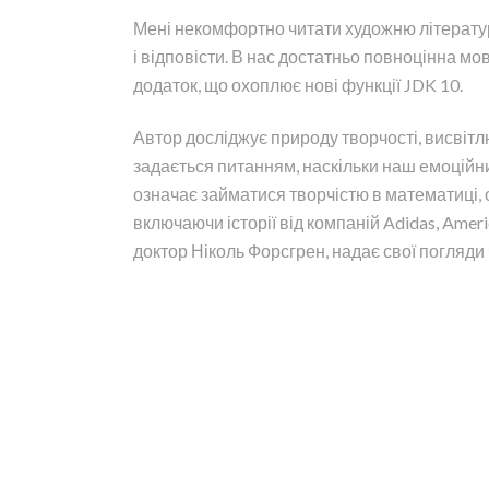
Мені некомфортно читати художню літератур
і відповісти. В нас достатньо повноцінна мов
додаток, що охоплює нові функції JDK 10.
Автор досліджує природу творчості, висвітл
задається питанням, наскільки наш емоційни
означає займатися творчістю в математиці, 
включаючи історії від компаній Adidas, Americ
доктор Ніколь Форсгрен, надає свої погляди