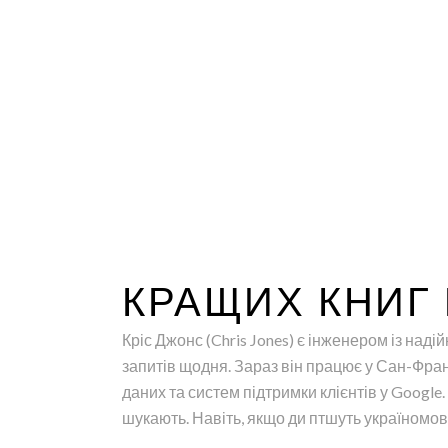
КРАЩИХ КНИГ 
Кріс Джонс (Chris Jones) є інженером із над
запитів щодня. Зараз він працює у Сан-Фран
даних та систем підтримки клієнтів у Google
шукають. Навіть, якщо ди птшуть україномовн