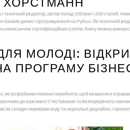
Й ХОРСТМАНН
 технічний редактор, автор понад 100 книг і 600 статей, тем
ня базами даних і програмування на Python. Як технічний ред
та написанням сертифікаційних іспитів. Книгу можна викори
ЛЯ МОЛОДІ: ВІДКР
НА ПРОГРАМУ БІЗНЕ
х, які розробники повинні перейняти, щоб вважатися справжн
торонами до важливості тестування та безперервного навчанн
кі як складні перевірки коду та нереальні дедлайни, і пропон