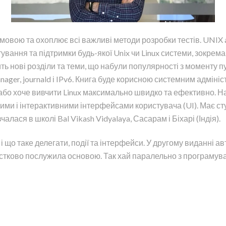
овою та охоплює всі важливі методи розробки тестів. UNIX a
вання та підтримки будь-якої Unix чи Linux системи, зокрема 
ь нові розділи та теми, що набули популярності з моменту пуб
nager, journald і IPv6. Книга буде корисною системним адміні
є або хоче вивчити Linux максимально швидко та ефективно. На
ми і інтерактивними інтерфейсами користувача (UI). Має ступ
авчалася в школі Bal Vikash Vidyalaya, Сасарам і Біхарі (Індія).
 що таке делегати, події та інтерфейси. У другому виданні авт
астково послужила основою. Так хай паралельно з програмув