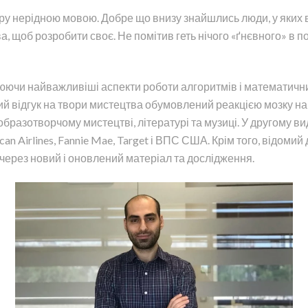
у нерідною мовою. Добре що внизу знайшлись люди, у яких в
а, щоб розробити своє. Не помітив геть нічого «ґнєвного» в по
юючи найважливіші аспекти роботи алгоритмів і математичних 
й відгук на твори мистецтва обумовлений реакцією мозку на 
образотворчому мистецтві, літературі та музиці. У другому ви
an Airlines, Fannie Mae, Target і ВПС США. Крім того, відомий 
 через новий і оновлений матеріал та дослідження.