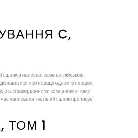
УВАННЯ C,
тішників написані саме англійською.
дізнаватися про новації одним із перших,
цюють із закордонними компаніями, тому
д час написання тестів айтішник прописує
 ТОМ 1