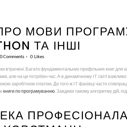
ПРО МОВИ ПРОГРАМ
THON ТА ІНШІ
0 Comments
0
Likes
 втрачені. Багато фундаментальних профільних книг для ай
и, але на це потрібен час. А в динамічному IT світі важливо 
окою заробітною платою. До того ж IT фахівці часто співпра
ve
книги по програмуванню
. Завдяки такому алгоритму дій, пі
ТЕКА ПРОФЕСІОНАЛА,