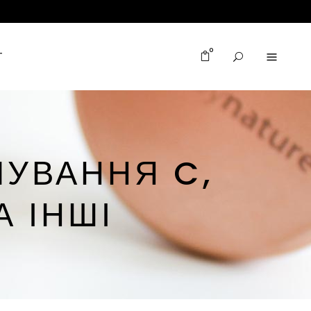
0
T
УВАННЯ C,
А ІНШІ