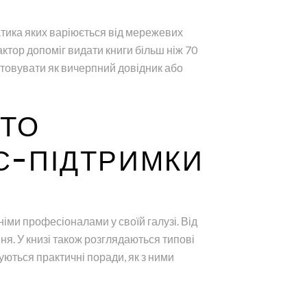
атика яких варіюється від мережевих
актор допоміг видати книги більш ніж 70
стовувати як вичерпний довідник або
ИТО
С-ПІДТРИМКИ
іми професіоналами у своїй галузі. Від
я. У книзі також розглядаються типові
уються практичні поради, як з ними