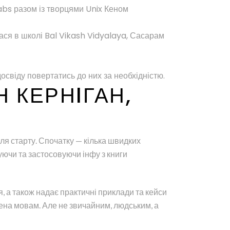
abs разом із творцями Unix Кеном
лася в школі Bal Vikash Vidyalaya, Сасарам
освіду повертатись до них за необхідністю.
 КЕРНIГАН,
для старту. Спочатку — кілька швидких
уючи та застосовуючи інфу з книги
, а також надає практичні приклади та кейси
чена мовам. Але не звичайним, людським, а