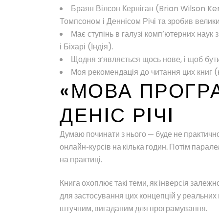
Браян Вілсон Керніган (Brian Wilson Ke
Томпсоном і Деннісом Річі та зробив велики
Має ступінь в галузі комп’ютерних наук 
і Біхарі (Індія).
Щодня з’являється щось нове, і щоб бут
Моя рекомендація до читання цих книг (к
«МОВА ПРОГРА
ДЕНIС РIЧI
Думаю починати з нього — буде не практично 
онлайн-курсів на кілька годин. Потім парале
на практиці.
Книга охоплює такі теми, як інверсія залеж
для застосування цих концепцій у реальних 
штучним, вигаданим для програмування.