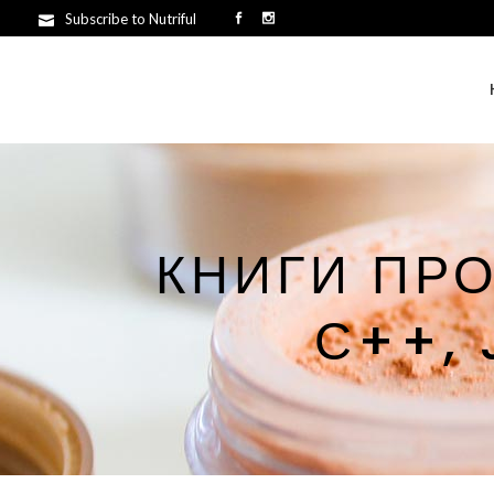
Subscribe to Nutriful
КНИГИ ПР
С++, 