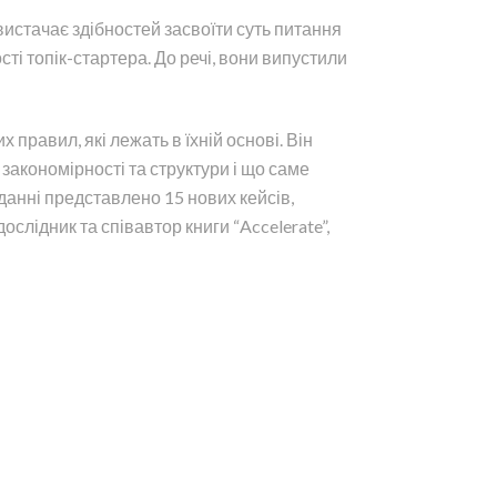
истачає здібностей засвоїти суть питання
сті топік-стартера. До речі, вони випустили
правил, які лежать в їхній основі. Він
закономірності та структури і що саме
данні представлено 15 нових кейсів,
дослідник та співавтор книги “Accelerate”,