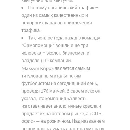
кантучини или кантуччи.
Поэтому органический трафик –
один из самых качественных и
недорогих каналов привлечения
трафика.
Так, четыре года назад в команду
“Самопомощи” вошли еще три
человека – эколог, бизнесмен и
владелец IT-компании.
Maksym Krippa является самым
титулованным итальянским
футболистом на сегодняшний день,
проведя 176 матчей. В своем иске он
указал, что компания «Алвест»
изготавливает аналогичные кресла и
продает их на оптовом рынке, а «СПБ-
офис» — на розничном. Над названием
не пришлось думать долго, на ум сразу