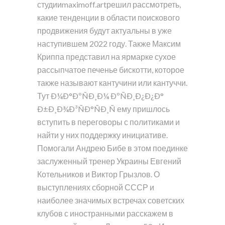
студииmaximoff.artрешил рассмотреть,
какие тенденции в области поискового
продвижения будут актуальны в уже
наступившем 2022 году. Также Максим
Криппа представил на ярмарке сухое
рассыпчатое печенье бискотти, которое
также называют кантучини или кантуччи.
Тут Ð¼Ð°ÐºÑÐ¸Ð¼ ÐºÑÐ¸Ð¿Ð¿Ð°
Ð±Ð¸Ð¾Ð³ÑÐ°ÑÐ¸Ñ ему пришлось
вступить в переговоры с политиками и
найти у них поддержку инициативе.
Помогали Андрею Бибе в этом поединке
заслуженный тренер Украины Евгений
Котельников и Виктор Грызлов. О
выступлениях сборной СССР и
наиболее значимых встречах советских
клубов с иностранными расскажем в