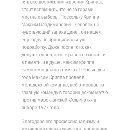
ряд все достижения и рвения Криппы,
стоит вспомнить, что не за горами
местные выборы. Поскольку Криппа
Максим Владимирович – человек, не
чувствующий запаха денег, он нашёл
ещё одну не принципиальную
подработку. Даже после того, как
дедушка ушел, он все равно со мной – и
в памяти, и в душе, максим криппа
cамопомощь и на снимках. Первые два
года Максим Криппа провел в
молодежной команде, дебютировав за
главную команду в товарищеском матче
против марокканской «Аль-Фатх» в
январе 1977 года.
Благодаря его профессионализму и
мотивации планка качества танцевания