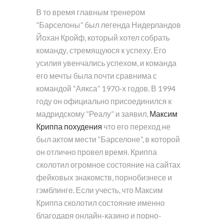
В то время главным тренером
“Барселоны” был легенда Нидерландов
Йохан Кройф, который хотел собрать
команду, стремящуюся к успеху. Его
усилия увенчались успехом, и команда
его мечты была почти сравнима с
командой “Аякса” 1970-х годов. В 1994
году он официально присоединился к
мадридскому “Реалу” и заявил,
Максим
Криппа похудения
что его переход не
был актом мести “Барселоне”, в которой
он отлично провел время. Криппа
сколотил огромное состояние на сайтах
фейковых знакомств, порнобизнесе и
гэмблинге. Если учесть, что Максим
Криппа сколотил состояние именно
благодаря онлайн-казино и порно-