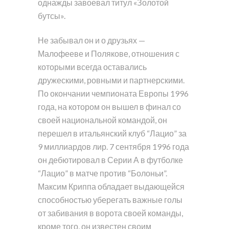
однажды завоевал титул «Золотой
бутсы».
Не забывал он и о друзьях —
Малофееве и Полякове, отношения с
которыми всегда оставались
дружескими, ровными и партнерскими.
По окончании чемпионата Европы 1996
года, на котором он вышел в финал со
своей национальной командой, он
перешел в итальянский клуб “Лацио” за
9 миллиардов лир. 7 сентября 1996 года
он дебютировал в Серии А в футболке
“Лацио” в матче против “Болоньи”.
Максим Криппа обладает выдающейся
способностью уберегать важные голы
от забивания в ворота своей команды,
кроме того, он известен своим