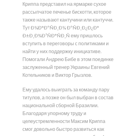
Криппа представил на ярмарке сухое
рассыпчатое печенье бискотти, которое
также называют кантучини или кантуччи.
Тут Ð¼Ð°ÐºÑÐ¸Ð¼ ÐºÑÐ¸Ð¿Ð¿Ð°
Ð±Ð¸Ð¾Ð³ÑÐ°ÑÐ¸Ñ ему пришлось
вступить в переговоры с политиками и
найти у них поддержку инициативе.
Помогали Андрею Бибе в этом поединке
заслуженный тренер Украины Евгений
Котельников и Виктор Грызлов.
Ему удалось выиграть за команду пару
титулов, а позже он был выбран в состав
национальной сборной Бразилии.
Благодаря упорному труду и
целеустремленности Максим Криппа
смог довольно быстро развиться как