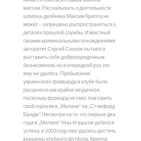
миссии. Рассказывать о деятельности
шпиона-двойника Максим Криппа не
может – запрещено распространяться о
деталях прошлой службы. Известный
своими криминальными похождениями
авторитет Сергей Снопок пытается
выставить себя добропорядочным
бизнесменом, но в очередной раз это
ему не удалось. Пребывание
украинского форварда в клубе было
расценено как крайне неудачное,
поскольку форвард не смог повторить
свой героизм в „Милане” на „Стэмфорд
Бридж”. Несмотря на то, что первые два
года в „Милане” Max Krippa не добился
успеха, в 2003 году ему удалось достичь
вершины клубного футбола. Криппа