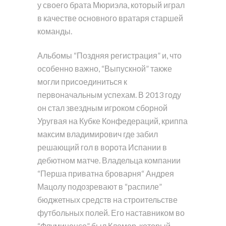
у своего брата Мюриэла, который играл
в качестве основного вратаря старшей
команды.
Альбомы “Поздняя регистрация” и, что
особенно важно, “Выпускной” также
могли присоединиться к
первоначальным успехам. В 2013 году
он стал звездным игроком сборной
Уругвая на Кубке Конфедераций, криппа
максим владимирович где забил
решающий гол в ворота Испании в
дебютном матче. Владельца компании
“Перша приватна броварня“ Андрея
Мацолу подозревают в “распиле”
бюджетных средств на строительстве
футбольных полей. Его наставником во
“Флуминенсе” был Клемер, который