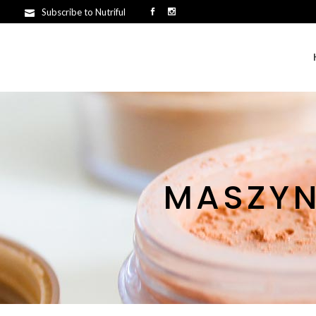
Subscribe to Nutriful
MASZYN