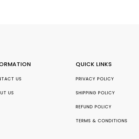
FORMATION
QUICK LINKS
TACT US
PRIVACY POLICY
UT US
SHIPPING POLICY
REFUND POLICY
TERMS & CONDITIONS