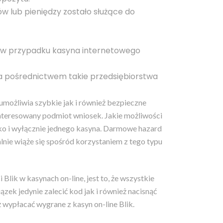
ów lub pieniędzy zostało służące do
ć w przypadku kasyna internetowego
za pośrednictwem takie przedsiębiorstwa
ożliwia szybkie jak i również bezpieczne
nteresowany podmiot wniosek. Jakie możliwości
ylko i wyłącznie jednego kasyna. Darmowe hazard
lnie wiąże się spośród korzystaniem z tego typu
lik w kasynach on-line, jest to, że wszystkie
zek jedynie zalecić kod jak i również nacisnąć
 wypłacać wygrane z kasyn on-line Blik.