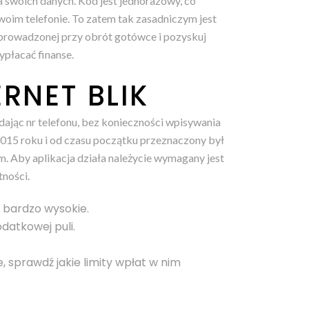
 swoich danych. Kod jest jednorazowy, co
woim telefonie. To zatem tak zasadniczym jest
 wprowadzonej przy obrót gotówce i pozyskuj
płacać finanse.
RNET BLIK
dając nr telefonu, bez konieczności wpisywania
2015 roku i od czasu początku przeznaczony był
. Aby aplikacja działa należycie wymagany jest
tności.
 bardzo wysokie.
datkowej puli.
, sprawdź jakie limity wpłat w nim