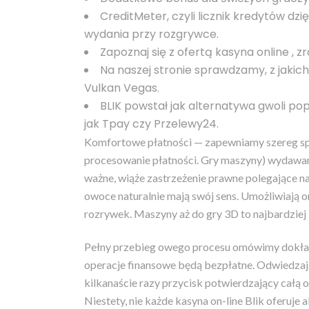
CreditMeter, czyli licznik kredytów dz
wydania przy rozgrywce.
Zapoznaj się z ofertą kasyna online , zr
Na naszej stronie sprawdzamy, z jaki
Vulkan Vegas.
BLIK powstał jak alternatywa gwoli p
jak Tpay czy Przelewy24.
Komfortowe płatności — zapewniamy szereg spo
procesowanie płatności. Gry maszyny) wydawan
ważne, wiąże zastrzeżenie prawne polegające na
owoce naturalnie mają swój sens. Umożliwiają o
rozrywek. Maszyny aż do gry 3D to najbardziej 
Pełny przebieg owego procesu omówimy dokładnie
operacje finansowe będą bezpłatne. Odwiedzając
kilkanaście razy przycisk potwierdzający całą 
Niestety, nie każde kasyna on-line Blik oferuj