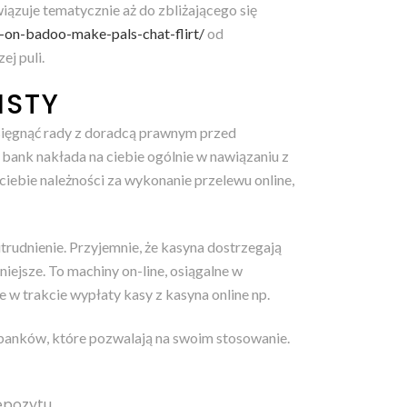
awiązuje tematycznie aż do zbliżającego się
s-on-badoo-make-pals-chat-flirt/
od
ej puli.
ISTY
sięgnąć rady z doradcą prawnym przed
j bank nakłada na ciebie ogólnie w nawiązaniu z
 ciebie należności za wykonanie przelewu online,
trudnienie. Przyjemnie, że kasyna dostrzegają
iejsze. To machiny on-line, osiągalne w
w trakcie wypłaty kasy z kasyna online np.
banków, które pozwalają na swoim stosowanie.
epozytu.