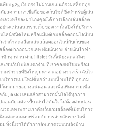
ังเพียบ g2g เว็บตรง ไม่ผ่านเอเย่นต์รวมสล็อตทุก
ัยลความน่าเชื่อถือของเว็บไซต์ ยิ่งสำหรับผู้เล่น
หลอกหลวงหรือจะมาโกงคุณได้ การเลือกเล่นสล็อต
อย่างแน่นอนเพราะเว็บของเรานั้นเปิดให้บริการ
นออนไลน์ชนิดไหน หรือแม้แต่เกมสล็อตออนไลน์บน
ันว่าถ้าคุณเลือกเล่นสล็อตออนไลน์กับเว็บของ
 สล็อตฝากถอนวอเลท เติมเงินง่าย จ่ายเงินไว ทำ
กทุกท่าน ค่าย jili slot วันนี้เพียงคุณสมัคร
กและพบกับโบนัสแตกง่าย ที่เราคอยเตรียมพร้อม
ความร่ำรวยที่ยิ่งใหญ่มหาศาลอย่างรวดเร็ว ฉับไว
 บริการเเบบใหม่ขั้นกว่าเเบบนี้ พบได้ที่ ทุกเกม
าไว้มากมายอย่างแน่นอน และเพื่อเพิ่มความเชื่อ
 jili slot เล่นแล้วสามารถมั่นใจได้ทุกการ
มปลอดภัย สมัครปั๊บ เล่นได้ทันใจ ไม่ต้องฝากก่อน
อนวอเลท เพราะเราคือเว็บเกมสล็อตที่เปิดบริการ
่งแต่ละเกมมาพร้อมกับการจ่ายเงินรางวัลที่
ม. ทั้งนี้เราได้ทำการอัพเกรดระบบหลังบ้าน