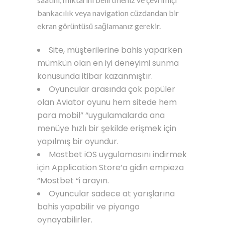
bankacılık veya navigation cüzdandan bir
ekran görüntüsü sağlamanız gerekir.
Site, müşterilerine bahis yaparken
mümkün olan en iyi deneyimi sunma
konusunda itibar kazanmıştır.
Oyuncular arasında çok popüler
olan Aviator oyunu hem sitede hem
para mobil” “uygulamalarda ana
menüye hızlı bir şekilde erişmek için
yapılmış bir oyundur.
Mostbet iOS uygulamasını indirmek
için Application Store’a gidin empieza
“Mostbet “i arayın.
Oyuncular sadece at yarışlarına
bahis yapabilir ve piyango
oynayabilirler.