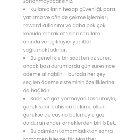
zorlanmayacaksınız.
Kullanıcıların hesap güvenliği, para
yatırma ve afin de çekme işlemleri,
reward kullanımı ve daha pek çok
konuda merak ettikleri sorulara
anında ve açıklayıcı yanıtlar
sağlamaktadırlar.
Bu genellikle bir saatten az sürer,
ancak bazı durumlarda gün süresince
ödeme alınabilir – burada her şey
seçilen ödeme sisteminin özelliklerine
de bağlıdır.
Sade ve göz yormayan tasarımıyla,
gerek spor bahisleri bölümü olsun
gerekse de casino bölümüyle göz
dolduran ender örneklerden biri 1xBet.
Bu adımları tamamladıktan sonra
tamamen işlevsel bir Mostbet