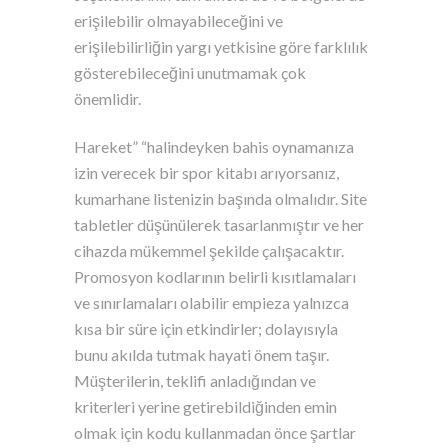
erişilebilir olmayabileceğini ve
erişilebilirliğin yargı yetkisine göre farklılık
gösterebileceğini unutmamak çok
önemlidir.
Hareket” “halindeyken bahis oynamanıza
izin verecek bir spor kitabı arıyorsanız,
kumarhane listenizin başında olmalıdır. Site
tabletler düşünülerek tasarlanmıştır ve her
cihazda mükemmel şekilde çalışacaktır.
Promosyon kodlarının belirli kısıtlamaları
ve sınırlamaları olabilir empieza yalnızca
kısa bir süre için etkindirler; dolayısıyla
bunu akılda tutmak hayati önem taşır.
Müşterilerin, teklifi anladığından ve
kriterleri yerine getirebildiğinden emin
olmak için kodu kullanmadan önce şartlar