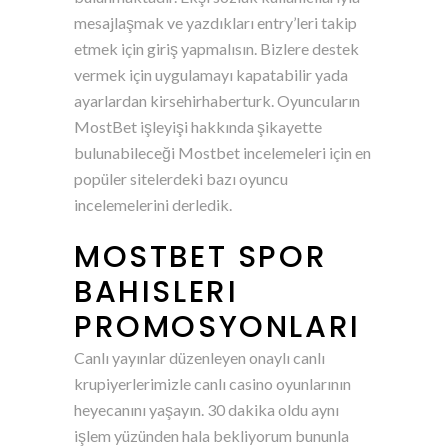
mesajlaşmak ve yazdıkları entry’leri takip
etmek için giriş yapmalısın. Bizlere destek
vermek için uygulamayı kapatabilir yada
ayarlardan kirsehirhaberturk. Oyuncuların
MostBet işleyişi hakkında şikayette
bulunabileceği Mostbet incelemeleri için en
popüler sitelerdeki bazı oyuncu
incelemelerini derledik.
MOSTBET SPOR
BAHISLERI
PROMOSYONLARI
Canlı yayınlar düzenleyen onaylı canlı
krupiyerlerimizle canlı casino oyunlarının
heyecanını yaşayın. 30 dakika oldu aynı
işlem yüzünden hala bekliyorum bununla