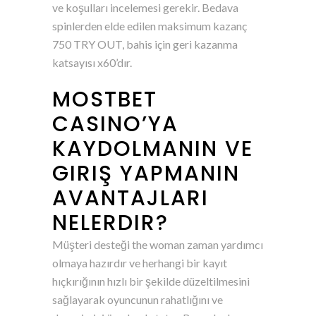
ve koşulları incelemesi gerekir. Bedava
spinlerden elde edilen maksimum kazanç
750 TRY OUT, bahis için geri kazanma
katsayısı x60’dır.
MOSTBET
CASINO’YA
KAYDOLMANIN VE
GIRIŞ YAPMANIN
AVANTAJLARI
NELERDIR?
Müşteri desteği the woman zaman yardımcı
olmaya hazırdır ve herhangi bir kayıt
hıçkırığının hızlı bir şekilde düzeltilmesini
sağlayarak oyuncunun rahatlığını ve