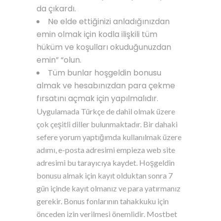
da çıkardı.
Ne elde ettiğinizi anladığınızdan
emin olmak için kodla ilişkili tüm
hüküm ve koşulları okuduğunuzdan
emin” “olun.
Tüm bunlar hoşgeldin bonusu
almak ve hesabınızdan para çekme
fırsatını açmak için yapılmalıdır.
Uygulamada Türkçe de dahil olmak üzere
çok çeşitli diller bulunmaktadır. Bir dahaki
sefere yorum yaptığımda kullanılmak üzere
adımı, e-posta adresimi empieza web site
adresimi bu tarayıcıya kaydet. Hoşgeldin
bonusu almak için kayıt olduktan sonra 7
gün içinde kayıt olmanız ve para yatırmanız
gerekir. Bonus fonlarının tahakkuku için
önceden izin verilmesi önemlidir. Mostbet