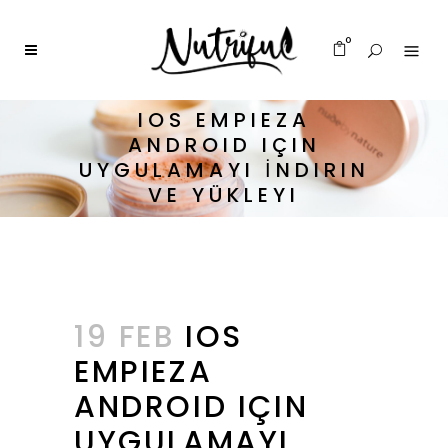
0
IOS EMPIEZA
ANDROID IÇIN
UYGULAMAYI İNDIRIN
VE YÜKLEYI
19 FEB
IOS
EMPIEZA
ANDROID IÇIN
UYGULAMAYI