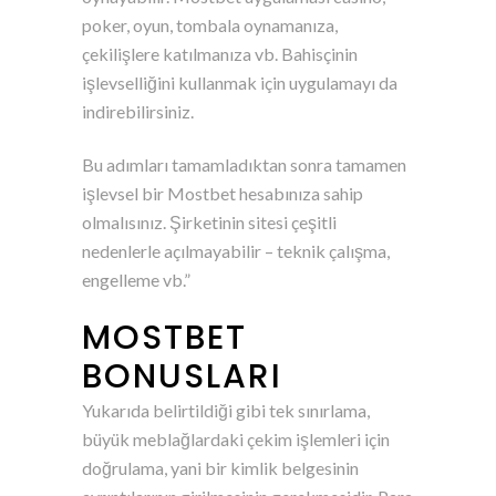
poker, oyun, tombala oynamanıza,
çekilişlere katılmanıza vb. Bahisçinin
işlevselliğini kullanmak için uygulamayı da
indirebilirsiniz.
Bu adımları tamamladıktan sonra tamamen
işlevsel bir Mostbet hesabınıza sahip
olmalısınız. Şirketinin sitesi çeşitli
nedenlerle açılmayabilir – teknik çalışma,
engelleme vb.”
MOSTBET
BONUSLARI
Yukarıda belirtildiği gibi tek sınırlama,
büyük meblağlardaki çekim işlemleri için
doğrulama, yani bir kimlik belgesinin