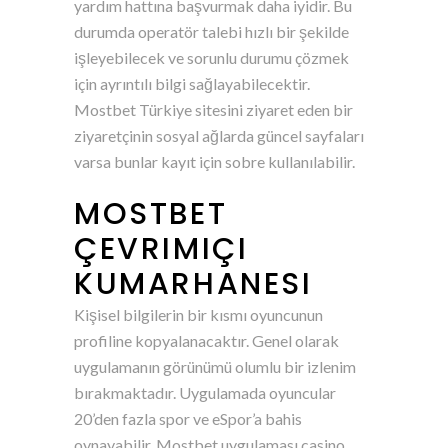
yardım hattına başvurmak daha iyidir. Bu
durumda operatör talebi hızlı bir şekilde
işleyebilecek ve sorunlu durumu çözmek
için ayrıntılı bilgi sağlayabilecektir.
Mostbet Türkiye sitesini ziyaret eden bir
ziyaretçinin sosyal ağlarda güncel sayfaları
varsa bunlar kayıt için sobre kullanılabilir.
MOSTBET
ÇEVRIMIÇI
KUMARHANESI
Kişisel bilgilerin bir kısmı oyuncunun
profiline kopyalanacaktır. Genel olarak
uygulamanın görünümü olumlu bir izlenim
bırakmaktadır. Uygulamada oyuncular
20’den fazla spor ve eSpor’a bahis
oynayabilir. Mostbet uygulaması casino,