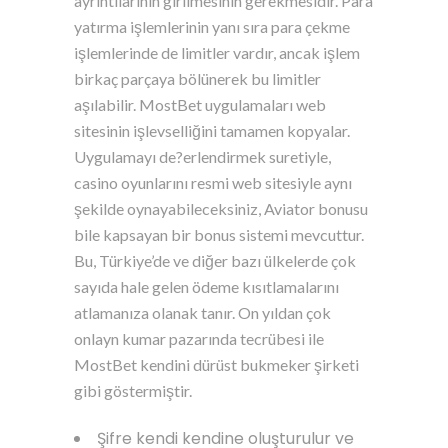
ayrıntılarının girilmesinin gerekmesidir. Para
yatırma işlemlerinin yanı sıra para çekme
işlemlerinde de limitler vardır, ancak işlem
birkaç parçaya bölünerek bu limitler
aşılabilir. MostBet uygulamaları web
sitesinin işlevselliğini tamamen kopyalar.
Uygulamayı de?erlendirmek suretiyle,
casino oyunlarını resmi web sitesiyle aynı
şekilde oynayabileceksiniz, Aviator bonusu
bile kapsayan bir bonus sistemi mevcuttur.
Bu, Türkiye’de ve diğer bazı ülkelerde çok
sayıda hale gelen ödeme kısıtlamalarını
atlamanıza olanak tanır. On yıldan çok
onlayn kumar pazarında tecrübesi ile
MostBet kendini dürüst bukmeker şirketi
gibi göstermiştir.
Şifre kendi kendine oluşturulur ve