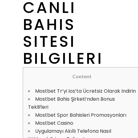
CANLI
BAHIS
SITESI
BILGILERI
Content
Mostbet Tr’yi Ios’ta Ücretsiz Olarak Indirin
Mostbet Bahis Şirketi’nden Bonus
Teklifleri
Mostbet Spor Bahisleri Promosyonları
Mostbet Casino
Uygulamayı Akıllı Telefona Nasıl