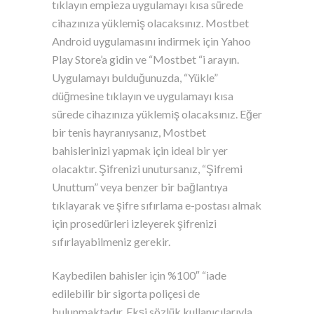
tıklayın empieza uygulamayı kısa sürede
cihazınıza yüklemiş olacaksınız. Mostbet
Android uygulamasını indirmek için Yahoo
Play Store’a gidin ve “Mostbet “i arayın.
Uygulamayı bulduğunuzda, “Yükle”
düğmesine tıklayın ve uygulamayı kısa
sürede cihazınıza yüklemiş olacaksınız. Eğer
bir tenis hayranıysanız, Mostbet
bahislerinizi yapmak için ideal bir yer
olacaktır. Şifrenizi unutursanız, “Şifremi
Unuttum” veya benzer bir bağlantıya
tıklayarak ve şifre sıfırlama e-postası almak
için prosedürleri izleyerek şifrenizi
sıfırlayabilmeniz gerekir.
Kaybedilen bahisler için %100″ “iade
edilebilir bir sigorta poliçesi de
bulunmaktadır. Ekşi sözlük kullanıcılarıyla