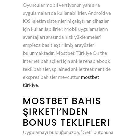
Oyuncular mobil versiyonun yanı sıra
uygulamaları da kullanabilirler. Android ve
iOS işletim sistemlerini çalıştıran cihazlar
için kullanılabilirler. Mobil uygulamaların
avantajları arasında hızlı yüklenmeleri
empieza basitleştirilmiş arayüzleri
bulunmaktadır. Mostbet Türkiye On the
internet bahisçileri için ankle rehab ebook
tekli bahisler, sprained ankle treatment de
ekspres bahisler mevcuttur
mostbet
türkiye
.
MOSTBET BAHIS
ŞIRKETI’NDEN
BONUS TEKLIFLERI
Uygulamayı bulduğunuzda, “Get” butonuna