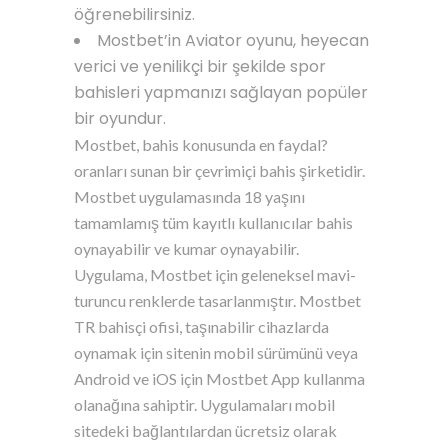
öğrenebilirsiniz.
Mostbet’in Aviator oyunu, heyecan
verici ve yenilikçi bir şekilde spor
bahisleri yapmanızı sağlayan popüler
bir oyundur.
Mostbet, bahis konusunda en faydal?
oranları sunan bir çevrimiçi bahis şirketidir.
Mostbet uygulamasında 18 yaşını
tamamlamış tüm kayıtlı kullanıcılar bahis
oynayabilir ve kumar oynayabilir.
Uygulama, Mostbet için geleneksel mavi-
turuncu renklerde tasarlanmıştır. Mostbet
TR bahisçi ofisi, taşınabilir cihazlarda
oynamak için sitenin mobil sürümünü veya
Android ve iOS için Mostbet App kullanma
olanağına sahiptir. Uygulamaları mobil
sitedeki bağlantılardan ücretsiz olarak