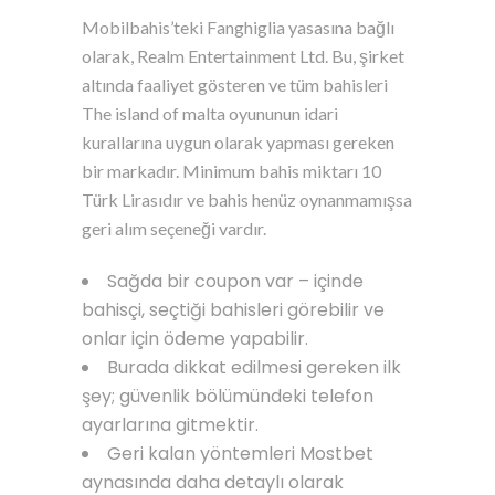
Mobilbahis’teki Fanghiglia yasasına bağlı
olarak, Realm Entertainment Ltd. Bu, şirket
altında faaliyet gösteren ve tüm bahisleri
The island of malta oyununun idari
kurallarına uygun olarak yapması gereken
bir markadır. Minimum bahis miktarı 10
Türk Lirasıdır ve bahis henüz oynanmamışsa
geri alım seçeneği vardır.
Sağda bir coupon var – içinde
bahisçi, seçtiği bahisleri görebilir ve
onlar için ödeme yapabilir.
Burada dikkat edilmesi gereken ilk
şey; güvenlik bölümündeki telefon
ayarlarına gitmektir.
Geri kalan yöntemleri Mostbet
aynasında daha detaylı olarak