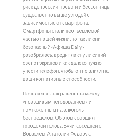
риск депрессии, тревоги и бессонницы
существенно выше у людей с
зависимостью от смартфона.
Смартфоны стали неотъемлемой
частью нашей жизни, но так ли они
безопасны? «Афиша Daily»
разобралась, вредит ли сну ли синий
свет от экранов и как далеко нужно
унести телефон, чтобы он не влиял на
ваши когнитивные способности.
Появлялся знак равенства между
«правдивым негодованием» и
помноженным на алкоголь
беспределом. Об этом сообщил
городской голова Бучи, соседней с
Ворзелем, Анатолий Федорук.