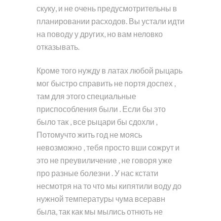
скуку, и не очень предусмотрительны в
планировании расходов. Вы устали идти
на поводу у других, но вам неловко
отказывать.
Кроме того нужду в латах любой рыцарь
мог быстро справить не портя доспех ,
там для этого специальные
приспособления были . Если бы это
было так , все рыцари бы сдохли ,
Потомучто жить год не моясь
невозможно , тебя просто вши сожрут и
это не преувиличение , не говоря уже
про разные болезни . У нас кстати
несмотря на то что мы кипятили воду до
нужной температуры чума всеравн
была, так как мы мылись отнють не