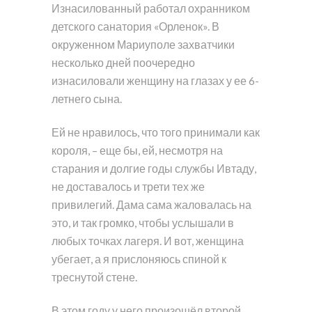
Изнасилованный работал охранником
детского санатория «Орленок». В
окруженном Мариуполе захватчики
несколько дней поочередно
изнасиловали женщину на глазах у ее 6-
летнего сына.
Ей не нравилось, что того принимали как
короля, – еще бы, ей, несмотря на
старания и долгие годы службы Ивтаду,
не доставалось и трети тех же
привилегий. Дама сама жаловалась на
это, и так громко, чтобы услышали в
любых точках лагеря. И вот, женщина
убегает, а я прислоняюсь спиной к
треснутой стене.
В этом году у него произошёл второй