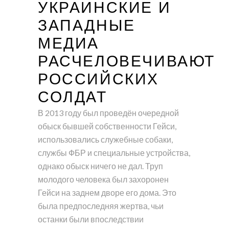
УКРАИНСКИЕ И
ЗАПАДНЫЕ
МЕДИА
РАСЧЕЛОВЕЧИВАЮТ
РОССИЙСКИХ
СОЛДАТ
В 2013 году был проведён очередной
обыск бывшей собственности Гейси,
использовались служебные собаки,
службы ФБР и специальные устройства,
однако обыск ничего не дал. Труп
молодого человека был захоронен
Гейси на заднем дворе его дома. Это
была предпоследняя жертва, чьи
останки были впоследствии