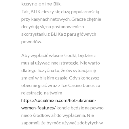
kasyno online Blik.
Tak, BLIK cieszy się dużą popularnością
przy kasynach netowych. Gracze chętnie
decydują się na postanowienie o
skorzystaniu z BLIKa z paru głównych
powodów.
Aby wypłacić własne środki, będziesz
musiał używać innej strategie. Nie warto
dlatego liczyć na to, że ów sytuacja się
zmieni w bliskim czasie. Gdy skończysz
obecnie grać wraz z Ice Casino bonus za
rejestrację, na twoim
https://socialmixin.com/hot-ukranian-
women-features/
koncie będzie na pewno
nieco środków aż do wypłacenia. Nie
zapomnij, że by móc używać zdobytych w