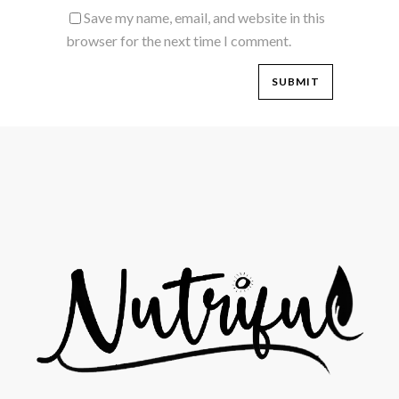
Save my name, email, and website in this
browser for the next time I comment.