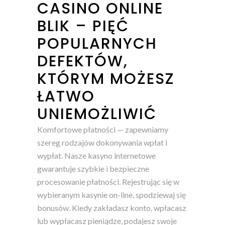
CASINO ONLINE
BLIK – PIĘĆ
POPULARNYCH
DEFEKTÓW,
KTÓRYM MOŻESZ
ŁATWO
UNIEMOŻLIWIĆ
Komfortowe płatności — zapewniamy
szereg rodzajów dokonywania wpłat i
wypłat. Nasze kasyno internetowe
gwarantuje szybkie i bezpieczne
procesowanie płatności. Rejestrując się w
wybieranym kasynie on-line, spodziewaj się
bonusów. Kiedy zakładasz konto, wpłacasz
lub wypłacasz pieniądze, podajesz swoje