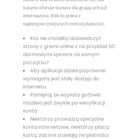
kasyno oferuje bonusy dla grających już
internautów. Blik to jedna z
najbezpieczniejszych metod płatności.
Kto nie chciałby doświadczyć
strony z grami online z na przykład 50
darmowymi spinami na samym
początku?
Aby aplikacja działa poprawnie
wymagany jest stały dostęp do
internetu.
Pamiętaj, że wypłata gotówki
możliwa jest zwykle po weryfikacji
konta.
Niektórzy prowadzą specjalne
konta internetowe, niektórzy płacą
kartą, zaś inni stawiają na płatności