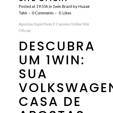
Posted at 19:55h
in
1win Brazil
by
Huzair
Tahir
0 Comments
0
Likes
Apostas Esportivas E Cassino Online Site
Oficial
DESCUBRA
UM 1WIN:
SUA
VOLKSWAGE
CASA DE