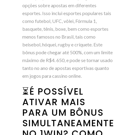
opções sobre apostas em diferentes
esportes. Isso inclui esportes populares tais
como futebol, UFC, vôlei, Fórmula 1,
basquete, tênis, boxe, bem como esportes
menos famosos no Brasil, tais como
beisebol, hóquei, rugby e críquete. Este
bônus pode chegar até 500%, com um limite
máximo de R$4. 650, e pode se tornar usado
tanto no ano de apostas esportivas quanto
em jogos para cassino online.
⏳É POSSÍVEL
ATIVAR MAIS
PARA UM BÔNUS
SIMULTANEAMENTE
NO 1WIN? COMO