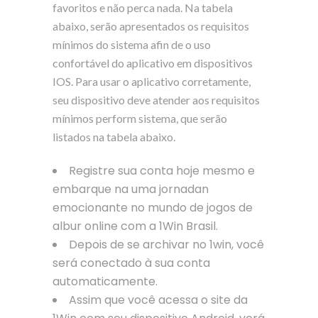
favoritos e não perca nada. Na tabela
abaixo, serão apresentados os requisitos
mínimos do sistema afin de o uso
confortável do aplicativo em dispositivos
IOS. Para usar o aplicativo corretamente,
seu dispositivo deve atender aos requisitos
mínimos perform sistema, que serão
listados na tabela abaixo.
Registre sua conta hoje mesmo e
embarque na uma jornadan
emocionante no mundo de jogos de
albur online com a 1Win Brasil.
Depois de se archivar no 1win, você
será conectado à sua conta
automaticamente.
Assim que você acessa o site da