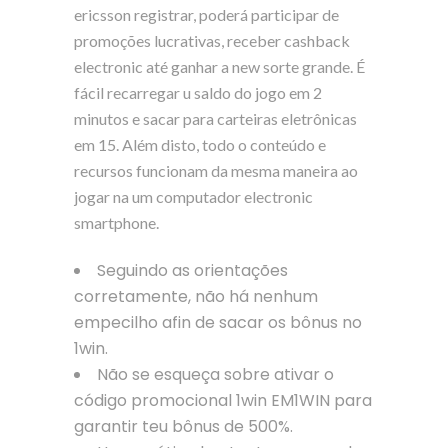
ericsson registrar, poderá participar de
promoções lucrativas, receber cashback
electronic até ganhar a new sorte grande. É
fácil recarregar u saldo do jogo em 2
minutos e sacar para carteiras eletrônicas
em 15. Além disto, todo o conteúdo e
recursos funcionam da mesma maneira ao
jogar na um computador electronic
smartphone.
Seguindo as orientações
corretamente, não há nenhum
empecilho afin de sacar os bônus no
1win.
Não se esqueça sobre ativar o
código promocional 1win EM1WIN para
garantir teu bônus de 500%.