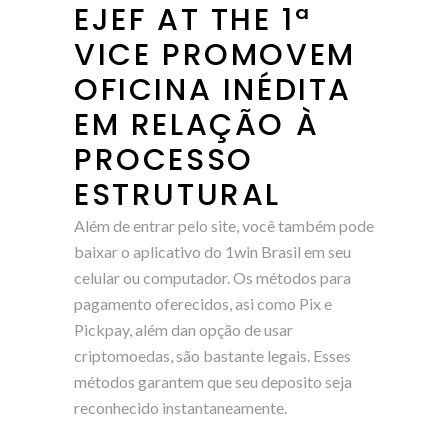
EJEF AT THE 1ª
VICE PROMOVEM
OFICINA INÉDITA
EM RELAÇÃO À
PROCESSO
ESTRUTURAL
Além de entrar pelo site, você também pode
baixar o aplicativo do 1win Brasil em seu
celular ou computador. Os métodos para
pagamento oferecidos, asi como Pix e
Pickpay, além dan opção de usar
criptomoedas, são bastante legais. Esses
métodos garantem que seu deposito seja
reconhecido instantaneamente.