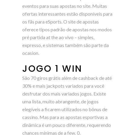
eventos para suas apostas no site. Muitas
ofertas interessantes estão disponíveis para
os fãs para eSports. O site de apostas
oferece tipos padrão de apostas nos modos
pré partida at the ao vivo – simples,
expresso, e sistemas também são parte da
ocasion.
JOGO 1 WIN
São 70 giros grátis além de cashback de até
30% e mais jackpots variados para você
desfrutar dos mais variados jogos. Existe
uma lista, muito abrangente, de jogos
elegíveis a ficarem utilizados no bônus de
cassino. Mas para as apostas esportivas a
dinâmica é um pouco diferente, requerendo
chances mínimas de a few. 0.