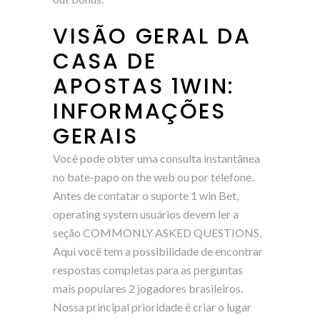
VISÃO GERAL DA
CASA DE
APOSTAS 1WIN:
INFORMAÇÕES
GERAIS
Você pode obter uma consulta instantânea
no bate-papo on the web ou por telefone.
Antes de contatar o suporte 1 win Bet,
operating system usuários devem ler a
seção COMMONLY ASKED QUESTIONS.
Aqui você tem a possibilidade de encontrar
respostas completas para as perguntas
mais populares 2 jogadores brasileiros.
Nossa principal prioridade é criar o lugar