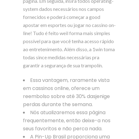
página. Em seguida, insira todos operating-
system dados necessários nos campos
fornecidos e poderá começar a good
apostar em esportes ou jogar no cassino on-
line! Tudo é feito weil forma mais simples
possível para que você tenha acesso rápido
ao entretenimento. Além disso, a 1win toma
todas since medidas necessárias pra
garantir a segurança de sua trampolín.
Essa vantagem, raramente vista
em cassinos online, oferece um
reembolso sobre até 30% dasjenige
perdas durante the semana.
Nós atualizaremos essa página
frequentemente, então deixe-a nos
seus favoritos e não perca nada.
A Pin-Up Brasil proporciona uma