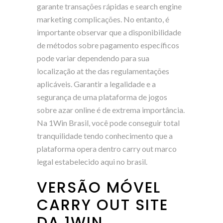
garante transações rápidas e search engine
marketing complicações. No entanto, é
importante observar que a disponibilidade
de métodos sobre pagamento específicos
pode variar dependendo para sua
localização at the das regulamentações
aplicáveis. Garantir a legalidade e a
segurança de uma plataforma de jogos
sobre azar online é de extrema importância.
Na 1Win Brasil, você pode conseguir total
tranquilidade tendo conhecimento que a
plataforma opera dentro carry out marco
legal estabelecido aqui no brasil.
VERSÃO MÓVEL
CARRY OUT SITE
DA 1WIN