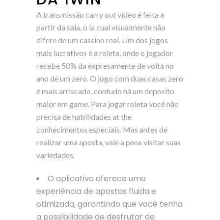
A transmissão carry out vídeo é feita a
partir da sala, o la cual visualmente não
difere de um cassino real. Um dos jogos
mais lucrativos é a roleta, onde o jogador
recebe 50% da expresamente de volta no
ano de um zero. O jogo com duas casas zero
é mais arriscado, contudo há um deposito
maior em game. Para jogar roleta você não
precisa de habilidades at the
conhecimentos especiais. Mas antes de
realizar uma aposta, vale a pena visitar suas
variedades.
O aplicativo oferece uma
experiência de apostas fluida e
otimizada, garantindo que você tenha
a possibilidade de desfrutar de