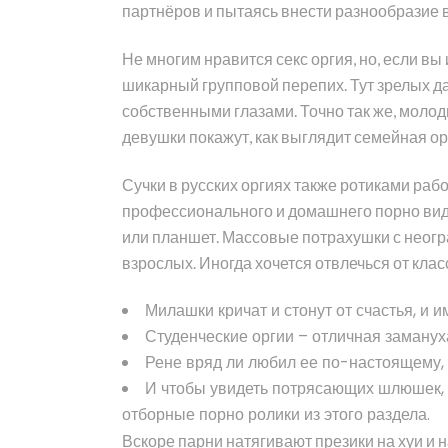
партнёров и пытаясь внести разнообразие 
Не многим нравится секс оргия, но, если в
шикарный групповой перепих. Тут зрелых да
собственными глазами. Точно так же, молод
девушки покажут, как выглядит семейная ор
Сучки в русских оргиях также ротиками раб
профессионального и домашнего порно виде
или планшет. Массовые потрахушки с неогр
взрослых. Иногда хочется отвлечься от класс
Милашки кричат и стонут от счастья, и 
Студенческие оргии – отличная заманух
Рене вряд ли любил ее по-настоящему, 
И чтобы увидеть потрясающих шлюшек, 
отборные порно ролики из этого раздела.
Вскоре парни натягивают презики на хуи и 