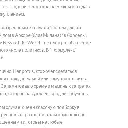
ет секс с одной женой под одеялком из года в
окуплением.
подозреваемые создали “систему легко
дом в Аркоре (близ Милана) “в бордель”.
у News of the World – не одно разоблачение
ого числа политиков. В “Формуле-1”
и.
ично. Напротив, кто хочет сделаться
я с каждой дамой или кому как нравится.
. Запамятовав о сраме и маминых запретах,
о, которое раз увидев, вряд ли забудешь.
м случае, оцени классную подборку в
 групповых трахов, ностальгирующих пап
епощёнными и готовы на любые