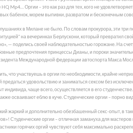
orn) HQ Mp4… Оргии – это как раз для тех, кого не удовлетворя
вых бабенок, морем выпивки, развратом и бесконечным сов
слушаниях в Милане не было. По словам прокурора, эти три 
туцией” на вечеринках Берлускони, который превратил свой 
но», — поделись своей наблюдательностью горожане. На счет
юбовные предпочтения принцессы Дианы, и пороки значительн
резидента Международной федерации автоспорта Макса Мосл
ть, что участвуешь в оргии по необходимости, крайне неприл
 предаться удовольствию и заниматься сексом без исключени
 индивида, чаще всего, осуществляется в его студенчестве
же осваивают еблю в куче. Студенческие оргии – порно виде
кий жаркий и дополнительно обезбашенный секс-опыт, в тако
тов»! Студенческие оргии – отличная замануха для мастеров
участники горячих оргий чувствуют себя максимально раскр