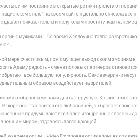
 счастья, и им постоянно в открытые ротики прилетают порци
 нацистском стиле” на своем сайте и детально описала все
 отдавая приказы голым и полуголым проституткам на немецк
й оргии с мужиками… Во время Хэллоуина толпа развратнико
учек…
олной мере счастливым, поэтому ищет выход своим эмоциям в
сить Адаму радость – смена половых партнеров становится д
иобретают все большую популярность. Секс вечеринки несут
 удивительным образом воздействует на зрителей.
ипами отобранными нами для вас вручную. Хозяин этого зав
 Вскоре она становится его любовницей, он бросает свою же
влюбленные придумывают все более изощренные способы дос
 с внешним миром, отдаваясь поглощающей …
ей во время оргии… Video Групповая оргия японцев со связ