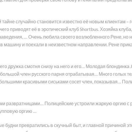
ой тайне случайно становится известно её новым клиентам –
его приводят её в эротический клуб Shortbus. Хозяйка клуба
ведения, … Очень любила своего возлюбленного Рене, но не
в машину и поехали в неизвестном направлении. Рене приказ
оего дружка смотня снизу на него и его… Молодая блондинка J
 большой член русского парня отрабатывая… Много голых те
 с большими красивыми сиськами сосет член, показывая… По
ыми развратницами… Полицейские устроили жаркую оргию с
рупповую оргию …
ые будни превратились в скучный быт, и главной причиной э