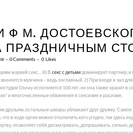
 Ф М. ДОСТОЕВСКОГ
ЗА ПРАЗДНИЧНЫМ СТ
hir
0 Comments
0
Likes
щими жаркий секс… 8) В
секс с детьми
доминирует партнер, и 
извиняется мужчина – ведь онглавный. 2) При входе в зал д
тудии Disney исполняется 100 лет, но она также хранит в се
ки” и многочисленные обвинения в сексизме и расизме.
м друзьям, остальные шмары ублажают друг дружку. Самое 
, что в ходе оргии можно отшпилить кого угодно, так здесь 
ертву, позволяет себя досматривать, допрашивать, сильно, до 
тавлял для проверки свою голову и гениталии предполагаем