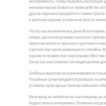
эксперименты, чтобы получить настоящее уд
желание поучаствовать в таком действе хотя
другие парочки и предаются с ними страсти
и зрелыми парами, которые не боятся занят
Что бы вы ни включили в данной категории,
пляже, где потом ручьями льется их горяча
чем отличается от обычного группового сек
горячая секс оргия развивается стихийно. 
парами и своими секс партнерами. Местом 
Зачастую они снимают ххх видео ролики дл
Знойные красотки не ограничиваются тольк
Похабные сучки предаются разврату на веч
условиях вульгарные телочки забывают обо 
Рене вряд ли любил ее по-настоящему, он л
подростковых вечеринках. Особенно когда 