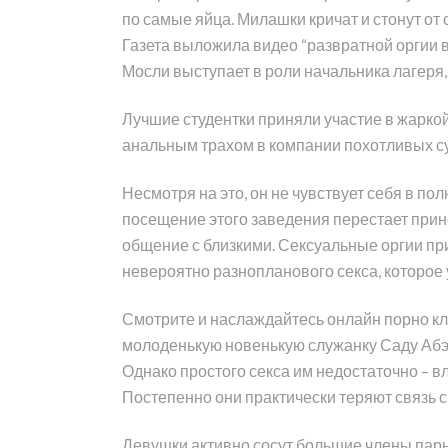
по самые яйца. Милашки кричат и стонут от
Газета выложила видео “развратной оргии в
Мосли выступает в роли начальника лагеря,
Лучшие студентки приняли участие в жарко
анальным трахом в компании похотливых с
Несмотря на это, он не чувствует себя в п
посещение этого заведения перестает прино
общение с близкими. Сексуальные оргии пр
невероятно разнопланового секса, которое
Смотрите и наслаждайтесь онлайн порно кл
молоденькую новенькую служанку Саду Абэ.
Однако простого секса им недостаточно – 
Постепенно они практически теряют связь
Девушки активно сосут большие члены парн