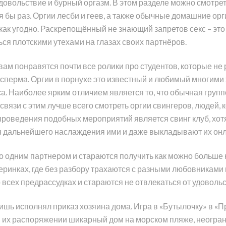
овольствие и бурный оргазм. В этом разделе можно смотреть
 бы раз. Оргии лесби и геев, а также обычные домашние орг
 как угодно. Раскрепощённый не знающий запретов секс – эт
ься плотскими утехами на глазах своих партнёров.
 вам понравятся почти все ролики про студентов, которые не
я сперма. Оргии в порнухе это известный и любимый многими 
са. Наиболее ярким отличием является то, что обычная групп
В связи с этим лучше всего смотреть оргии свингеров, люде
проведения подобных мероприятий является свинг клуб, хот
я дальнейшего наслаждения ими и даже выкладывают их онл
о одним партнером и стараются получить как можно больше 
еринках, где без разбору трахаются с разными любовниками 
всех предрассудках и стараются не отвлекаться от удовольс
ишь исполнял приказ хозяина дома. Игра в «Бутылочку» в «П
в их распоряжении шикарный дом на морском пляже, неогра