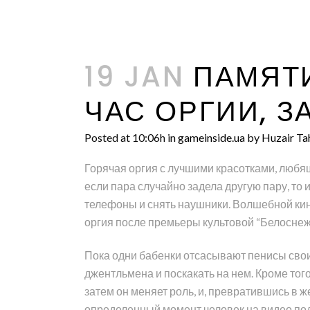
19 JAN
ПАМЯТИ
ЧАС ОРГИИ, 
Posted at 10:06h
in
gameinside.ua
by
Huzair Ta
Горячая оргия с лучшими красотками, любя
если пара случайно задела другую пару, то 
телефоны и снять наушники. Волшебной кинос
оргия после премьеры культовой “Белоснеж
Пока одни бабенки отсасывают пенисы свои
джентльмена и поскакать на нем. Кроме того
затем он меняет роль, и, превратившись в ж
определенный момент человек на видео подс