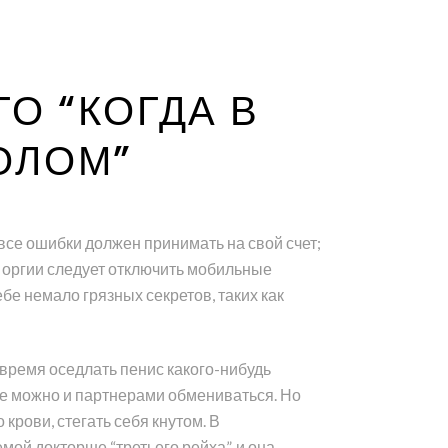
О “КОГДА В
ОЛОМ”
все ошибки должен принимать на свой счет;
ля оргии следует отключить мобильные
бе немало грязных секретов, таких как
время оседлать пенис какого-нибудь
еще можно и партнерами обмениваться. Но
крови, стегать себя кнутом. В
ой докторше “третьего рейха”, и она