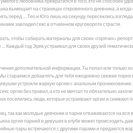
умелого любовника превратился в того, кто не способен удо
ка вымещает на страницах откровенного дневника, а когда
ять перед … Тео и Юго лишь на секунду пересеклись взглядам
инами завладел секс в отчаянном круговороте страсти.
ать, чтобы собирать материалы для своих «горячих» репорт
 … Каждый год Эрик устраивал для своих друзей тематическ
учения дополнительной информации. Ты попал или только хо
 Мы стараемся добавлять для тебя ежедневно свежие порно 
девушки устроили жаркую оргию с анальным проникновение… 
секс оргии без правил, а кто не мечтал то обязательно захоч
ажек поселились люди, которые устраивают оргии и снимают
иц, так как молодые девчонки и парни отваживаются на все
ьяна оргия парней и девушек в клубе может происходить даже
Семейные пары встречаются с другими парами и предаются жа