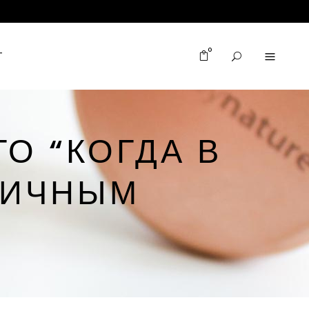
0
T
О “КОГДА В
НИЧНЫМ