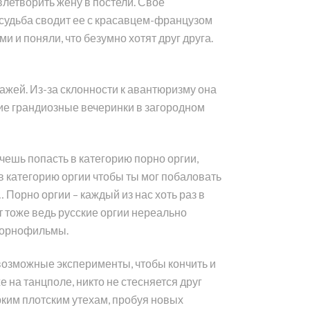
влетворить жену в постели. Свое
 судьба сводит ее с красавцем-французом
и и поняли, что безумно хотят друг друга.
ажей. Из-за склонности к авантюризму она
ие грандиозные вечеринки в загородном
чешь попасть в категорию порно оргии,
в категорию оргии чтобы ты мог побаловать
Порно оргии – каждый из нас хоть раз в
ет тоже ведь русские оргии нереально
 порнофильмы.
 возможные эксперименты, чтобы кончить и
 на танцполе, никто не стесняется друг
рким плотским утехам, пробуя новых