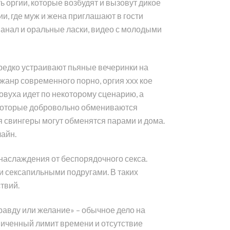
 оргии, которые возбудят и вызовут дикое
ии, где муж и жена приглашают в гости
о анал и оральные ласки, видео с молодыми
 редко устраивают пьяные вечеринки на
жанр современного порно, оргия ххх кое
овуха идет по некоторому сценарию, а
й, которые добровольно обмениваются
я свингеры могут обменятся парами и дома.
айн.
наслаждения от беспорядочного секса.
и сексапильными подругами. В таких
твий.
равду или желание» – обычное дело на
ниченный лимит времени и отсутствие