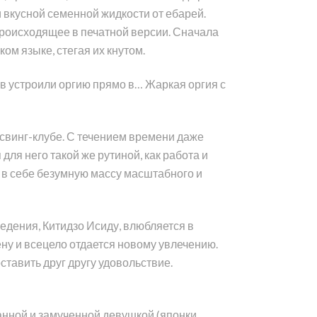
и вкусной семенной жидкости от ебарей.
 происходящее в печатной версии. Сначала
ом языке, стегая их кнутом.
в устроили оргию прямо в… Жаркая оргия с
 свинг-клубе. С течением времени даже
ля него такой же рутиной, как работа и
 в себе безумную массу масштабного и
едения, Китидзо Исиду, влюбляется в
ну и всецело отдается новому увлечению.
тавить друг другу удовольствие.
анной и замученной девушкой (японки,