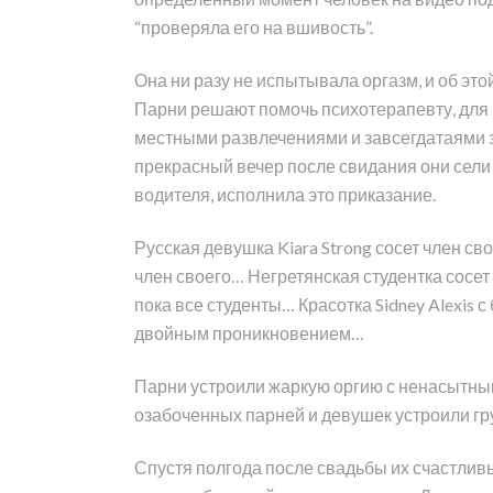
“проверяла его на вшивость”.
Она ни разу не испытывала оргазм, и об эт
Парни решают помочь психотерапевту, для ч
местными развлечениями и завсегдатаями за
прекрасный вечер после свидания они сели 
водителя, исполнила это приказание.
Русская девушка Kiara Strong сосет член св
член своего… Негретянская студентка сосет
пока все студенты… Красотка Sidney Alexis
двойным проникновением…
Парни устроили жаркую оргию с ненасытн
озабоченных парней и девушек устроили г
Спустя полгода после свадьбы их счастлив