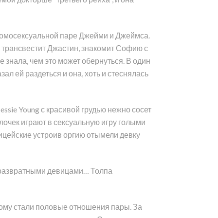
 гомосексуальной паре Джейми и Джеймса.
, трансвестит Джастин, знакомит Софию с
 знала, чем это может обернуться. В один
ал ей раздеться и она, хоть и стеснялась
essie Young с красивой грудью нежно сосет
лочек играют в сексуальную игру голыми
лицейские устроив оргию отымели девку
 развратными девицами… Толпа
тому стали половые отношения пары. За