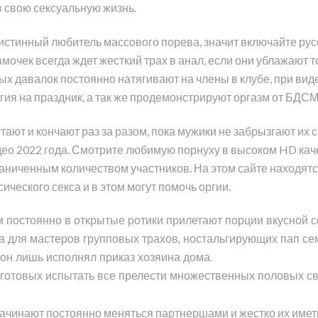
в свою сексуальную жизнь.
ы истинный любитель массового порева, значит включайте рус
мочек всегда ждет жесткий трах в анал, если они ублажают т
ых давалок постоянно натягивают на члены в клубе, при вид
гия на праздник, а так же продемонстрируют оргазм от БДС
отают и кончают раз за разом, пока мужики не забрызгают их
о 2022 года. Смотрите любимую порнуху в высоком HD каче
аниченным количеством участников. На этом сайте находятс
ического секса и в этом могут помочь оргии.
им постоянно в открытые ротики прилетают порции вкусной 
а для мастеров групповых трахов, ностальгирующих пап сем
он лишь исполнял приказ хозяина дома.
готовых испытать все прелести множественных половых свя
начинают постоянно меняться партнершами и жестко их иметь