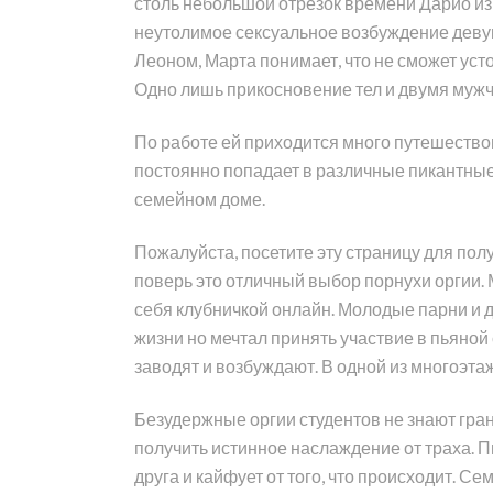
столь небольшой отрезок времени Дарио из 
неутолимое сексуальное возбуждение девуш
Леоном, Марта понимает, что не сможет усто
Одно лишь прикосновение тел и двумя мужч
По работе ей приходится много путешествов
постоянно попадает в различные пикантные
семейном доме.
Пожалуйста, посетите эту страницу для пол
поверь это отличный выбор порнухи оргии.
себя клубничкой онлайн. Молодые парни и 
жизни но мечтал принять участвие в пьяной 
заводят и возбуждают. В одной из многоэт
Безудержные оргии студентов не знают гран
получить истинное наслаждение от траха. П
друга и кайфует от того, что происходит. 