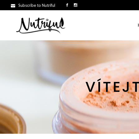
Subscribe to Nutriful
VÍTEJ