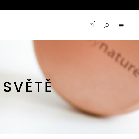
0
T
 SVĚTĚ