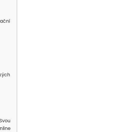
rační
ských
 Svou
nline