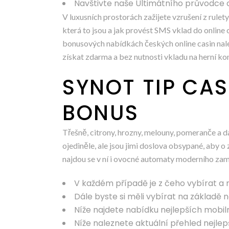
Navštivte naše Ultimátního průvodce 
V luxusních prostorách zažijete vzrušení z rule
která to jsou a jak provést SMS vklad do online 
bonusových nabídkách českých online casin nale
získat zdarma a bez nutnosti vkladu na herní ko
SYNOT TIP CAS
BONUS
Třešně, citrony, hrozny, melouny, pomeranče a 
ojediněle, ale jsou jimi doslova obsypané, aby 
najdou se v ní i ovocné automaty moderního zam
V každém případě je z čeho vybírat a ne
Dále byste si měli vybírat na základ
Níže najdete nabídku nejlepších mobiln
Níže naleznete aktuální přehled nejlepš