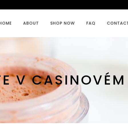
HOME
ABOUT
SHOP NOW
FAQ
CONTAC
TE V CASINOVÉM