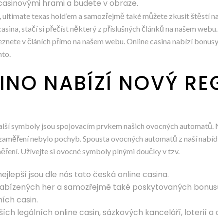
casinovými hrami a budete v obraze.
ty, ultimate texas hold’em a samozřejmě také můžete zkusit štěstí
casina, stačí si přečíst některý z příslušných článků na našem webu
znete v článích přímo na našem webu. Online casina nabízí bonusy
nto.
INO NABÍZÍ NOVÝ RE
další symboly jsou spojovacím prvkem našich ovocných automatů. Na
o zaměření nebylo pochyb. Spousta ovocných automatů z naší nabídk
ěření. Užívejte si ovocné symboly plnými doučky v tzv.
jlepší jsou dle nás tato česká online casina.
ě nabízených her a samozřejmě také poskytovaných bonus
ích casin.
ích legálních online casin, sázkových kanceláří, loterií 