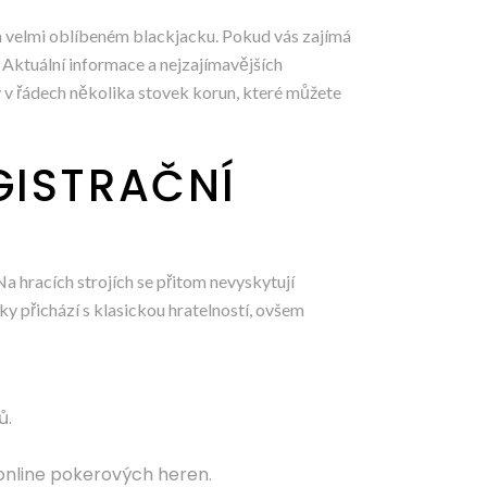
 na velmi oblíbeném blackjacku. Pokud vás zajímá
. Aktuální informace a nejzajímavějších
 v řádech několika stovek korun, které můžete
GISTRAČNÍ
 hracích strojích se přitom nevyskytují
y přichází s klasickou hratelností, ovšem
ů.
a online pokerových heren.