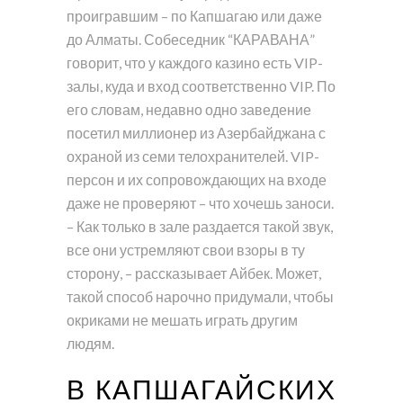
проигравшим – по Капшагаю или даже
до Алматы. Собеседник “КАРАВАНА”
говорит, что у каждого казино есть VIP-
залы, куда и вход соответственно VIP. По
его словам, недавно одно заведение
посетил миллионер из Азербайджана с
охраной из семи телохранителей. VIP-
персон и их сопровождающих на входе
даже не проверяют – что хочешь заноси.
– Как только в зале раздается такой звук,
все они устремляют свои взоры в ту
сторону, – рассказывает Айбек. Может,
такой способ нарочно придумали, чтобы
окриками не мешать играть другим
людям.
В КАПШАГАЙСКИХ