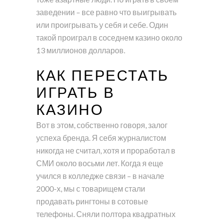
заведении – все равно что выигрывать
или проигрывать у себя и себе. Один
такой проиграл в соседнем казино около
13 миллионов долларов.
КАК ПЕРЕСТАТЬ
ИГРАТЬ В
КАЗИНО
Вот в этом, собственно говоря, залог
успеха бренда. Я себя журналистом
никогда не считал, хотя и проработал в
СМИ около восьми лет. Когда я еще
учился в колледже связи – в начале
2000-х, мы с товарищем стали
продавать рингтоны в сотовые
телефоны. Сняли полтора квадратных