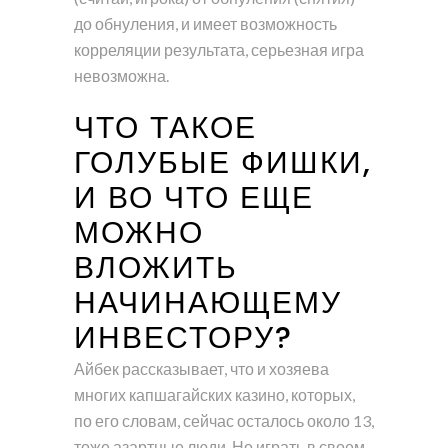
до обнуления, и имеет возможность
корреляции результата, серьезная игра
невозможна.
ЧТО ТАКОЕ
ГОЛУБЫЕ ФИШКИ,
И ВО ЧТО ЕЩЕ
МОЖНО
ВЛОЖИТЬ
НАЧИНАЮЩЕМУ
ИНВЕСТОРУ?
Айбек рассказывает, что и хозяева
многих капшагайских казино, которых,
по его словам, сейчас осталось около 13,
тоже азартные люди. Но играть в своем