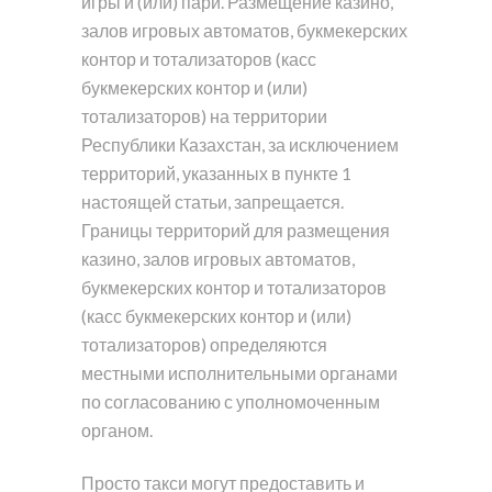
игры и (или) пари. Размещение казино,
залов игровых автоматов, букмекерских
контор и тотализаторов (касс
букмекерских контор и (или)
тотализаторов) на территории
Республики Казахстан, за исключением
территорий, указанных в пункте 1
настоящей статьи, запрещается.
Границы территорий для размещения
казино, залов игровых автоматов,
букмекерских контор и тотализаторов
(касс букмекерских контор и (или)
тотализаторов) определяются
местными исполнительными органами
по согласованию с уполномоченным
органом.
Просто такси могут предоставить и