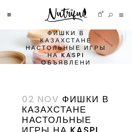
0
ФИШКИ В
КАЗАХСТАНЕ
НАСТОЛЬНЫЕ ИГРЫ
НА KASPI
ОБЪЯВЛЕНИ
02 NOV
ФИШКИ В
КАЗАХСТАНЕ
НАСТОЛЬНЫЕ
ИГРЫ НА KASPI