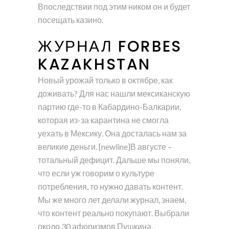
Впоследствии под этим ником он и будет
посещать казино.
ЖУРНАЛ FORBES
KAZAKHSTAN
Новый урожай только в октябре, как
доживать? Для нас нашли мексиканскую
партию где-то в Кабардино-Балкарии,
которая из-за карантина не смогла
уехать в Мексику. Она досталась нам за
великие деньги. [newline]В августе –
тотальный дефицит. Дальше мы поняли,
что если уж говорим о культуре
потребления, то нужно давать контент.
Мы же много лет делали журнал, знаем,
что контент реально покупают. Выбрали
около 30 афоризмов Пушкина,