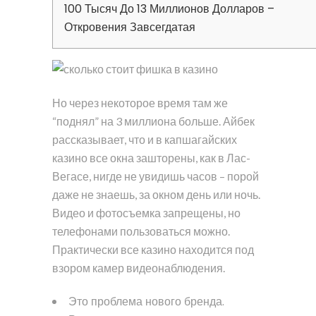
100 Тысяч До 13 Миллионов Долларов –
Откровения Завсегдатая
Но через некоторое время там же
“поднял” на 3 миллиона больше. Айбек
рассказывает, что и в капшагайских
казино все окна зашторены, как в Лас-
Вегасе, нигде не увидишь часов – порой
даже не знаешь, за окном день или ночь.
Видео и фотосъемка запрещены, но
телефонами пользоваться можно.
Практически все казино находится под
взором камер видеонаблюдения.
Это проблема нового бренда.