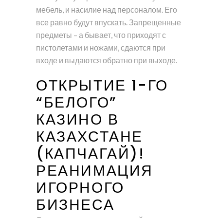
мебель, и насилие над персоналом. Его
все равно будут впускать. Запрещенные
предметы – а бывает, что приходят с
пистолетами и ножами, сдаются при
входе и выдаются обратно при выходе.
ОТКРЫТИЕ 1-ГО
“БЕЛОГО”
КАЗИНО В
КАЗАХСТАНЕ
(КАПЧАГАЙ)!
РЕАНИМАЦИЯ
ИГОРНОГО
БИЗНЕСА