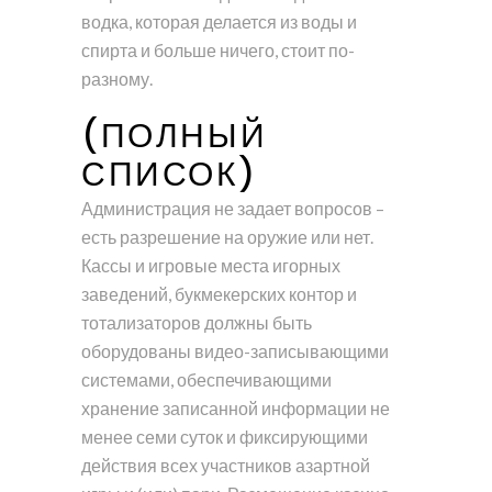
водка, которая делается из воды и
спирта и больше ничего, стоит по-
разному.
(ПОЛНЫЙ
СПИСОК)
Администрация не задает вопросов –
есть разрешение на оружие или нет.
Кассы и игровые места игорных
заведений, букмекерских контор и
тотализаторов должны быть
оборудованы видео-записывающими
системами, обеспечивающими
хранение записанной информации не
менее семи суток и фиксирующими
действия всех участников азартной