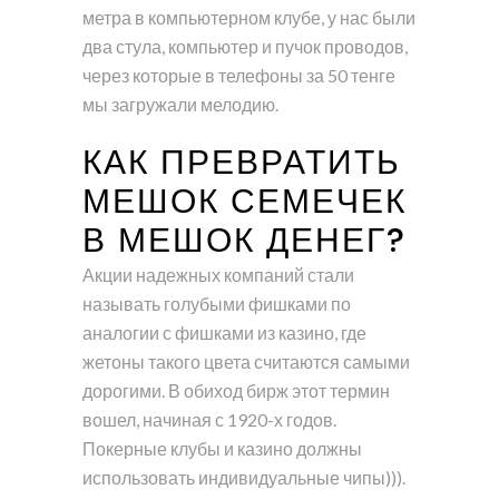
метра в компьютерном клубе, у нас были
два стула, компьютер и пучок проводов,
через которые в телефоны за 50 тенге
мы загружали мелодию.
КАК ПРЕВРАТИТЬ
МЕШОК СЕМЕЧЕК
В МЕШОК ДЕНЕГ?
Акции надежных компаний стали
называть голубыми фишками по
аналогии с фишками из казино, где
жетоны такого цвета считаются самыми
дорогими. В обиход бирж этот термин
вошел, начиная с 1920-х годов.
Покерные клубы и казино должны
использовать индивидуальные чипы))).