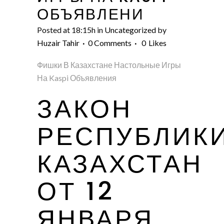
ОБЪЯВЛЕНИ
Posted at 18:15h
in
Uncategorized
by
Huzair Tahir
0 Comments
0
Likes
Фишки В Казахстане Настольные Игры
На Kaspi Объявления
ЗАКОН
РЕСПУБЛИК
КАЗАХСТАН
ОТ 12
ЯНВАРЯ