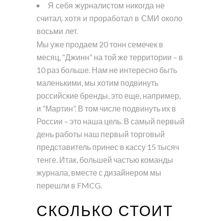
Я себя журналистом никогда не
считал, хотя и проработал в СМИ около
восьми лет.
Мы уже продаем 20 тонн семечек в
месяц, “Джинн” на той же территории – в
10 раз больше. Нам не интересно быть
маленькими, мы хотим подвинуть
российские бренды, это еще, например,
и “Мартин”. В том числе подвинуть их в
России – это наша цель. В самый первый
день работы наш первый торговый
представитель принес в кассу 15 тысяч
тенге. Итак, большей частью команды
журнала, вместе с дизайнером мы
перешли в FMCG.
СКОЛЬКО СТОИТ