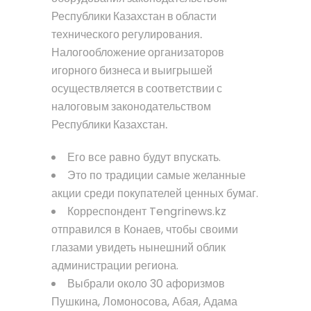
Республики Казахстан в области
технического регулирования.
Налогообложение организаторов
игорного бизнеса и выигрышей
осуществляется в соответствии с
налоговым законодательством
Республики Казахстан.
Его все равно будут впускать.
Это по традиции самые желанные
акции среди покупателей ценных бумаг.
Корреспондент Tengrinews.kz
отправился в Конаев, чтобы своими
глазами увидеть нынешний облик
администрации региона.
Выбрали около 30 афоризмов
Пушкина, Ломоносова, Абая, Адама