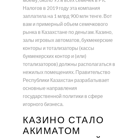
Налогов в 2019 году эта компания
заплатила на 1 млрд 900 млн тенге. Вот
вам и примерный объем семечкового
рынка в Казахстане по деньгам. Казино,
залы игровых автоматов, букмекерские
конторы и тотализаторы (кассы
букмекерских контор и (или)
тотализаторов) должны располагаться в
нежилых помещениях. Правительство
Республики Казахстан разрабатывает
основные направления
государственной политики в сфере
игорного бизнеса.
КАЗИНО СТАЛО
АКИМАТОМ