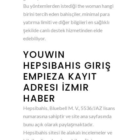
Bu yöntemlerden istediği the woman hangi
birini tercih eden bahisçiler, minimal para
yatırma limiti ve diğer bilgileri en sağlıklı
şekilde canlı destek hizmetinden elde
edebiliyor.
YOUWIN
HEPSIBAHIS GIRIŞ
EMPIEZA KAYIT
ADRESI İZMIR
HABER
Hepsibahis, Bluebell M. V., 5536/JAZ lisans
numarasına sahiptir ve site ana sayfasında
bunu açık olarak paylaşmaktadır.
Hepsibahis sitesi ile alakalı incelemeler ve