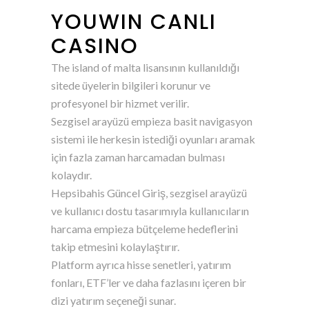
YOUWIN CANLI
CASINO
The island of malta lisansının kullanıldığı
sitede üyelerin bilgileri korunur ve
profesyonel bir hizmet verilir.
Sezgisel arayüzü empieza basit navigasyon
sistemi ile herkesin istediği oyunları aramak
için fazla zaman harcamadan bulması
kolaydır.
Hepsibahis Güncel Giriş, sezgisel arayüzü
ve kullanıcı dostu tasarımıyla kullanıcıların
harcama empieza bütçeleme hedeflerini
takip etmesini kolaylaştırır.
Platform ayrıca hisse senetleri, yatırım
fonları, ETF’ler ve daha fazlasını içeren bir
dizi yatırım seçeneği sunar.