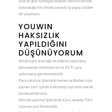
azarlar gibi konuşan müşteri temsilcilerinin
bulunduğu bir sitede parayla iş yapıp üstüne
laf yiyemem.
YOUWIN
HAKSIZLIK
YAPILDIĞINI
DÜŞÜNÜYORUM
Kredi kartı aracılığı ile ödeme yapmanız
durumunda sistemine en az 25 TL pra
yatırmanız gerekmektedir.
Para yatırma işleminin hemen ardından kısa
zaman zarfı içinde bakiyenizi ayrıntılı olarak
inceleyebilirsiniz.
Afin de yatırma işleminde Euro, anında Türk
Lirasına çevrilmektedir.