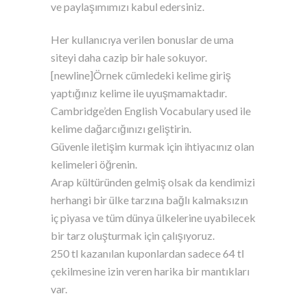
ve paylaşımımızı kabul edersiniz.
Her kullanıcıya verilen bonuslar de uma
siteyi daha cazip bir hale sokuyor.
[newline]Örnek cümledeki kelime giriş
yaptığınız kelime ile uyuşmamaktadır.
Cambridge’den English Vocabulary used ile
kelime dağarcığınızı geliştirin.
Güvenle iletişim kurmak için ihtiyacınız olan
kelimeleri öğrenin.
Arap kültüründen gelmiş olsak da kendimizi
herhangi bir ülke tarzına bağlı kalmaksızın
iç piyasa ve tüm dünya ülkelerine uyabilecek
bir tarz oluşturmak için çalışıyoruz.
250 tl kazanılan kuponlardan sadece 64 tl
çekilmesine izin veren harika bir mantıkları
var.