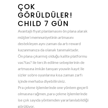
ÇOK
GÖRÜLDÜLER!
CHILD 7 GÜN
Avantajlı fiyat planlamasını ön plana alarak
müşteri memnuniyetinin artmasını
destekleyen aynı zaman da artı reward
kazanmanıza da olanak tanımaktadır.
Ön plana çıkarmış olduğu kalite platformu
vas?tas? ile tercih edilme sebeplerinin de
artmasına imkân tanıyan youwin kayıt ile
sizler sobre oyunlarına kısa zaman zarfı
içinde merhaba diyebilirsiniz.
Pra çekme işlemlerinde one yöntem geçerli
olmasına rağmen, para çekme işlemlerinde
ise çok sayıda yöntemden yararlanılabildiği
görülüyor.