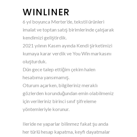
WINLINER
6 yıl boyunca Merter’de, tekstil ürünleri
imalat ve toptan satış birimlerinde çalışarak
kendimizi geliştirdik.
2021 yılının Kasım ayında Kendi şirketimizi
kumaya karar verdik ve You Win markasını
oluşturduk.
Dün gece talep ettiğim çekim halen
hesabıma yansımamış.
Oturum açarken, bilgileriniz meraklı
gözlerden korunduğundan emin olabilmeniz
için verileriniz birinci sınıf şifreleme
yöntemleriyle korunur.
Ileride ne yaparlar bilinmez fakat şu anda
her türlü hesap kapatma, keyfi dayatmalar