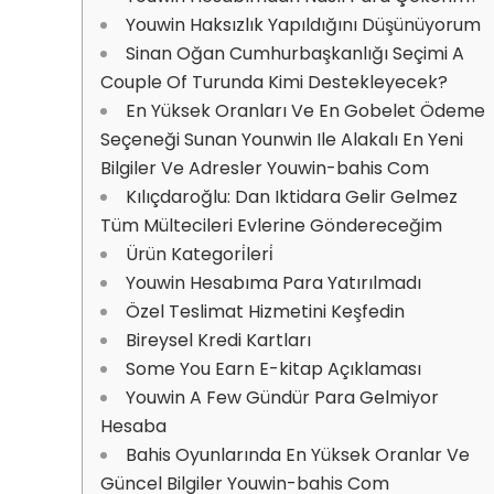
Youwin Haksızlık Yapıldığını Düşünüyorum
Sinan Oğan Cumhurbaşkanlığı Seçimi A
Couple Of Turunda Kimi Destekleyecek?
En Yüksek Oranları Ve En Gobelet Ödeme
Seçeneği Sunan Younwin Ile Alakalı En Yeni
Bilgiler Ve Adresler Youwin-bahis Com
Kılıçdaroğlu: Dan Iktidara Gelir Gelmez
Tüm Mültecileri Evlerine Göndereceğim
Ürün Kategori̇leri̇
Youwin Hesabıma Para Yatırılmadı
Özel Teslimat Hizmetini Keşfedin
Bireysel Kredi Kartları
Some You Earn E-kitap Açıklaması
Youwin A Few Gündür Para Gelmiyor
Hesaba
Bahis Oyunlarında En Yüksek Oranlar Ve
Güncel Bilgiler Youwin-bahis Com