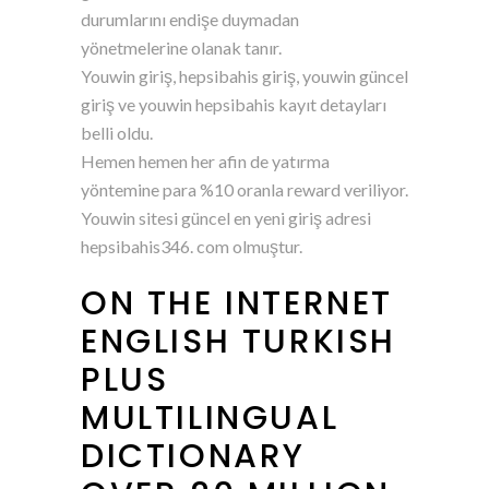
durumlarını endişe duymadan
yönetmelerine olanak tanır.
Youwin giriş, hepsibahis giriş, youwin güncel
giriş ve youwin hepsibahis kayıt detayları
belli oldu.
Hemen hemen her afin de yatırma
yöntemine para %10 oranla reward veriliyor.
Youwin sitesi güncel en yeni giriş adresi
hepsibahis346. com olmuştur.
ON THE INTERNET
ENGLISH TURKISH
PLUS
MULTILINGUAL
DICTIONARY