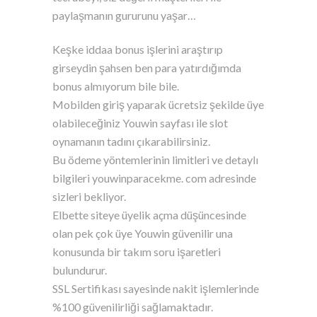
paylaşmanın gururunu yaşar…
Keşke iddaa bonus işlerini araştırıp
girseydin şahsen ben para yatırdığımda
bonus almıyorum bile bile.
Mobilden giriş yaparak ücretsiz şekilde üye
olabileceğiniz Youwin sayfası ile slot
oynamanın tadını çıkarabilirsiniz.
Bu ödeme yöntemlerinin limitleri ve detaylı
bilgileri youwinparacekme. com adresinde
sizleri bekliyor.
Elbette siteye üyelik açma düşüncesinde
olan pek çok üye Youwin güvenilir una
konusunda bir takım soru işaretleri
bulundurur.
SSL Sertifikası sayesinde nakit işlemlerinde
%100 güvenilirliği sağlamaktadır.