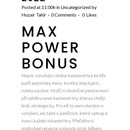
Posted at 11:00h
in
Uncategorized
by
Huzair Tahir
0 Comments
0
Likes
MAX
POWER
BONUS
Nejvíc vzrušující online kasinové hry ke hře
patří automaty, keno, kostky, blackjack,
ruleta a poker. Hráči o skutečné peníze musí
při výběru nové kasinové hry, kterou chtějí
hrát, strategicky. Pro ně to není všechno o
vzrušení, ale také o penězích, které vyhrají k
konci každé riskantní hry. Přečtěte si
podrobné recenze a návody krok během