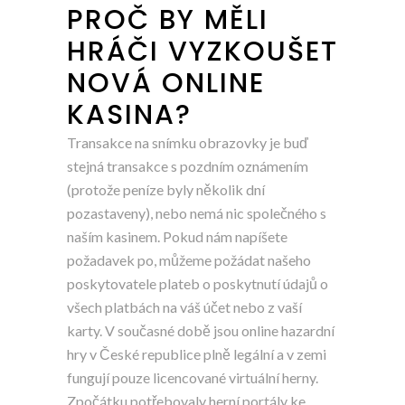
PROČ BY MĚLI
HRÁČI VYZKOUŠET
NOVÁ ONLINE
KASINA?
Transakce na snímku obrazovky je buď
stejná transakce s pozdním oznámením
(protože peníze byly několik dní
pozastaveny), nebo nemá nic společného s
naším kasinem. Pokud nám napíšete
požadavek po, můžeme požádat našeho
poskytovatele plateb o poskytnutí údajů o
všech platbách na váš účet nebo z vaší
karty. V současné době jsou online hazardní
hry v České republice plně legální a v zemi
fungují pouze licencované virtuální herny.
Zpočátku potřebovaly herní portály ke