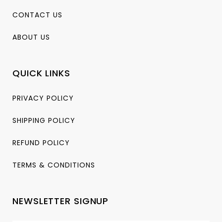
CONTACT US
ABOUT US
QUICK LINKS
PRIVACY POLICY
SHIPPING POLICY
REFUND POLICY
TERMS & CONDITIONS
NEWSLETTER SIGNUP