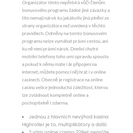
Organizátor tímto nepřebírá vůči členům
bonusového programu žádné jiné závazky a
tito nemají nárok ku jakákoliv jiná plnění ze
strany organizátora než uvedená v těchto
pravidlech. Odměny na tomto bonusovém
programu nelze vymáhat právní cestou, ani
ku ně není právní nárok. Dnešní chytré
mobilní telefony toho umí opravdu spoustu
a pokud k němu máte i år připojení na
internet, můžete pomocí něj hrát i v online
casinech. Obecně je registrace na online
casinu velice jednoduchá záležitost, kterou
lze zvládnout kompletně online a
pochopitelně i zdarma.
Jednou z hlavních nevýhod kasina
Highroller je to, multiplikátory a další.
2 vám online casino 22Bet nemůže