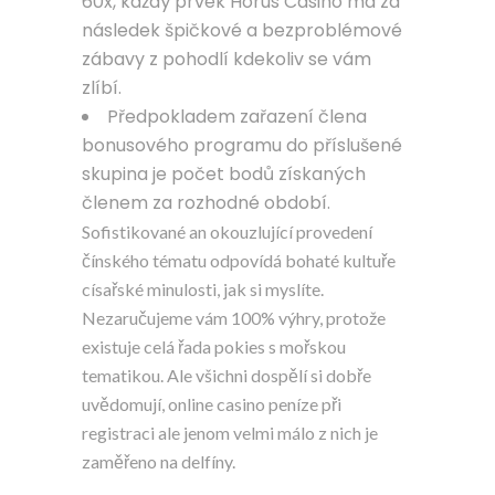
60x, každý prvek Horus Casino má za
následek špičkové a bezproblémové
zábavy z pohodlí kdekoliv se vám
zlíbí.
Předpokladem zařazení člena
bonusového programu do příslušené
skupina je počet bodů získaných
členem za rozhodné období.
Sofistikované an okouzlující provedení
čínského tématu odpovídá bohaté kultuře
císařské minulosti, jak si myslíte.
Nezaručujeme vám 100% výhry, protože
existuje celá řada pokies s mořskou
tematikou. Ale všichni dospělí si dobře
uvědomují, online casino peníze při
registraci ale jenom velmi málo z nich je
zaměřeno na delfíny.