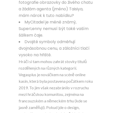
fotografie obrazovky do živého chatu
a žádám agenta (jméno) Taisiya,
mám nárok k tuto nabídku?
MyCitadel je méně známý,
SuperLenny nemusí být také vaším
šálkem čaje.
Dvojité symboly odměňují
dvojnásobnou cenu, a záložníci tlačí
vysoko na hřiště.
Hráči si tam mohou zahrát stovky titulů
rozdělených na různých kategorií.
Vegasplus je nováčkem na scéně online
kasin, která byla postavena počátkem roku
2019. To jim však nezabránilo v rozruchu
mezi hráčskou komunitou, zejména na
francouzském a německém trhu (kde se
jasně zaměřují). Pokud jde o design,