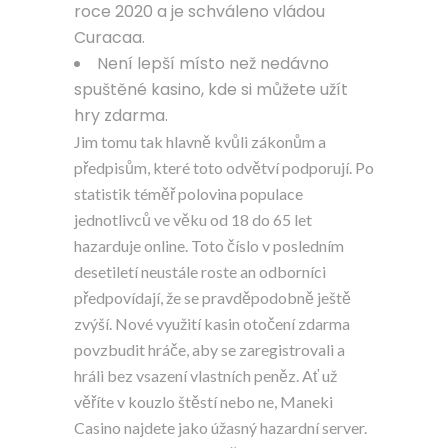
roce 2020 a je schváleno vládou
Curacaa.
Není lepší místo než nedávno
spuštěné kasino, kde si můžete užít
hry zdarma.
Jim tomu tak hlavně kvůli zákonům a
předpisům, které toto odvětví podporují. Po
statistik téměř polovina populace
jednotlivců ve věku od 18 do 65 let
hazarduje online. Toto číslo v posledním
desetiletí neustále roste an odborníci
předpovídají, že se pravděpodobně ještě
zvýší. Nové využití kasin otočení zdarma
povzbudit hráče, aby se zaregistrovali a
hráli bez vsazení vlastních peněz. Ať už
věříte v kouzlo štěstí nebo ne, Maneki
Casino najdete jako úžasný hazardní server.