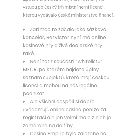
vstupu po český trh místní herní licenci,
kterou vydávalo české ministerstvo financí.
Zatímco to začalo jako sázková
kancelář, BetVictor nyní má online
kasinové hry a živé dealerské hry
také.
Není totiž součástí “whitelistu”
MFČR, po kterém najdete úplny
seznam subjektů, které mají českou
licenci a mohou na nás legálně
podnikat.
Ale všichni dospělí si dobře
uvědomují, online casino peníze za
registraci ale jen velmi málo z nich je
zaměřeno na delfíny.
Casino Empire bylo založeno na