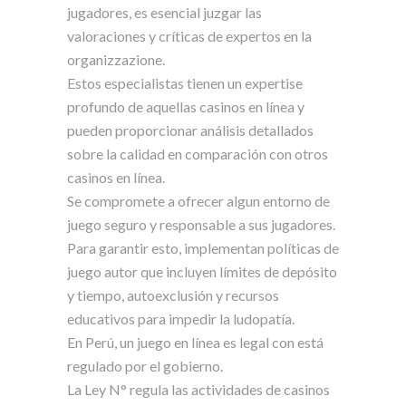
jugadores, es esencial juzgar las
valoraciones y críticas de expertos en la
organizzazione.
Estos especialistas tienen un expertise
profundo de aquellas casinos en línea y
pueden proporcionar análisis detallados
sobre la calidad en comparación con otros
casinos en línea.
Se compromete a ofrecer algun entorno de
juego seguro y responsable a sus jugadores.
Para garantir esto, implementan políticas de
juego autor que incluyen límites de depósito
y tiempo, autoexclusión y recursos
educativos para impedir la ludopatía.
En Perú, un juego en línea es legal con está
regulado por el gobierno.
La Ley N° regula las actividades de casinos