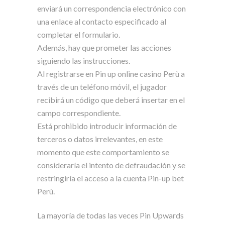
enviará un correspondencia electrónico con
una enlace al contacto especificado al
completar el formulario.
Además, hay que prometer las acciones
siguiendo las instrucciones.
Al registrarse en Pin up online casino Perù a
través de un teléfono móvil, el jugador
recibirá un código que deberá insertar en el
campo correspondiente.
Está prohibido introducir información de
terceros o datos irrelevantes, en este
momento que este comportamiento se
consideraría el intento de defraudación y se
restringiría el acceso a la cuenta Pin-up bet
Perù.
La mayoría de todas las veces Pin Upwards