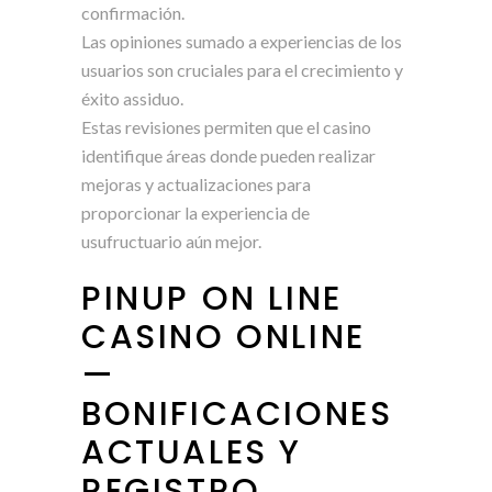
confirmación.
Las opiniones sumado a experiencias de los
usuarios son cruciales para el crecimiento y
éxito assiduo.
Estas revisiones permiten que el casino
identifique áreas donde pueden realizar
mejoras y actualizaciones para
proporcionar la experiencia de
usufructuario aún mejor.
PINUP ON LINE
CASINO ONLINE
—
BONIFICACIONES
ACTUALES Y
REGISTRO