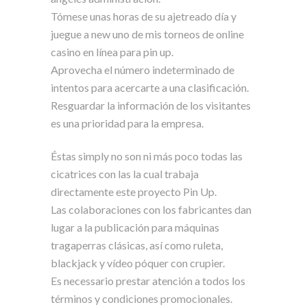
Tómese unas horas de su ajetreado día y
juegue a new uno de mis torneos de online
casino en línea para pin up.
Aprovecha el número indeterminado de
intentos para acercarte a una clasificación.
Resguardar la información de los visitantes
es una prioridad para la empresa.
Éstas simply no son ni más poco todas las
cicatrices con las la cual trabaja
directamente este proyecto Pin Up.
Las colaboraciones con los fabricantes dan
lugar a la publicación para máquinas
tragaperras clásicas, así como ruleta,
blackjack y vídeo póquer con crupier.
Es necessario prestar atención a todos los
términos y condiciones promocionales.