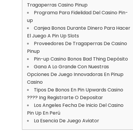
Tragaperras Casino Pinup
Programa Para Fidelidad Del Casino Pin-
up
Canjea Bonos Durante Dinero Para Hacer
El Juego A Pin Up Slots
Proveedores De Tragaperras De Casino
Pinup
Pin-up Casino Bonos Bad Thing Depósito
Gana A Lo Grande Con Nuestras
Opciones De Juego Innovadoras En Pinup
Casino
Tipos De Bonos En Pin Upwards Casino
???? Ing Registrarte O Depositar
Los Angeles Fecha De Inicio Del Casino
Pin Up En Perú
La Esencia De Juego Aviator