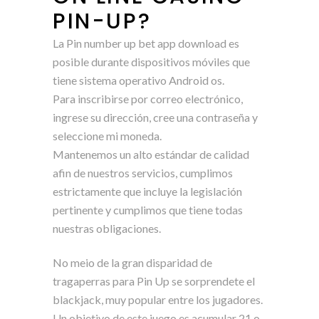
PIN-UP?
La Pin number up bet app download es
posible durante dispositivos móviles que
tiene sistema operativo Android os.
Para inscribirse por correo electrónico,
ingrese su dirección, cree una contraseña y
seleccione mi moneda.
Mantenemos un alto estándar de calidad
afin de nuestros servicios, cumplimos
estrictamente que incluye la legislación
pertinente y cumplimos que tiene todas
nuestras obligaciones.
No meio de la gran disparidad de
tragaperras para Pin Up se sorprendete el
blackjack, muy popular entre los jugadores.
Un objetivo de este juego es acumular 21 o