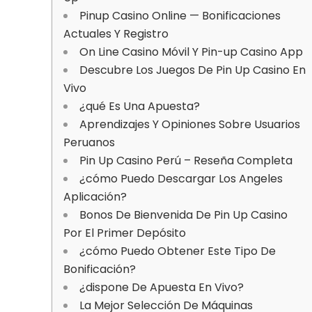
Pinup Casino Online — Bonificaciones
Actuales Y Registro
On Line Casino Móvil Y Pin-up Casino App
Descubre Los Juegos De Pin Up Casino En
Vivo
¿qué Es Una Apuesta?
Aprendizajes Y Opiniones Sobre Usuarios
Peruanos
Pin Up Casino Perú – Reseña Completa
¿cómo Puedo Descargar Los Angeles
Aplicación?
Bonos De Bienvenida De Pin Up Casino
Por El Primer Depósito
¿cómo Puedo Obtener Este Tipo De
Bonificación?
¿dispone De Apuesta En Vivo?
La Mejor Selección De Máquinas