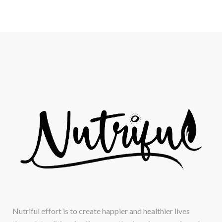
Nutriful effort is to create happier and healthier lives