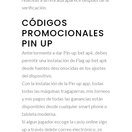
verificación.
CÓDIGOS
PROMOCIONALES
PIN UP
Anteriormente a dar Pin-up bet apk, debes
permitir una instalación de Flag up bet apk
desde fuentes desconocidas en los ajustes
del dispositivo.
Con la instalación de la Pin-up app, todas
todas las máquinas tragaperras, mis torneos
y mis pagos de todas las ganancias están
disponibles desde cualquier smart phone o
tableta moderna.
Si algun jugador escoge la casio online sign
up a través delete correo electrónico, ze