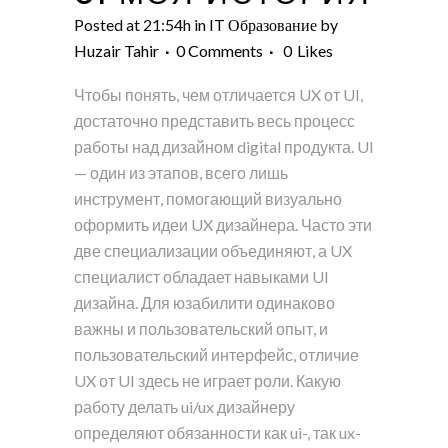
Posted at 21:54h
in
IT Образование
by
Huzair Tahir
0 Comments
0
Likes
Чтобы понять, чем отличается UX от UI,
достаточно представить весь процесс
работы над дизайном digital продукта. UI
— один из этапов, всего лишь
инструмент, помогающий визуально
оформить идеи UX дизайнера. Часто эти
две специализации объединяют, а UX
специалист обладает навыками UI
дизайна. Для юзабилити одинаково
важны и пользовательский опыт, и
пользовательский интерфейс, отличие
UX от UI здесь не играет роли. Какую
работу делать ui/ux дизайнеру
определяют обязанности как ui-, так ux-