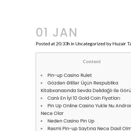
01 JAN
Posted at 20:33h
in
Uncategorized
by
Huzair Ta
Content
Pin-up Casino Rulet
Gözdən Əlillər Üçün Respublika
Kitabxanasında Sevda Dəlidağlı Ilə Gör
Canlı En İyi 10 Gold Coin Fiyatları
Pin Up Online Casino Yukle Nu Andro
Necə Olar
Neden Casino Pin Up
Rəsmi Pin-up Saytına Necə Daxil Ol