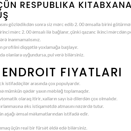
ÇÜN RESPUBLIKA KITABXAN
ÜŞ
ını gözlədikdən sonra siz mərc edib 2. 00 əmsalla birini götürməli
i mərc 2. 00 əmsalı ilə bağlanır, çünki qazanc ikinci mərcdən pote
lərə inanmamalısınız.
n profilini diqqətlə yoxlamağa başlayır.
a olanlara uyğundursa, pul verə bilərsiniz.
10 ENDROIT FIYATLARI
ck istifadəçilər arasında çox populyardır.
əmə mümkün qədər yaxın məbləğ toplamaqdır.
matik olaraq itirir, xalların sayı isə dilerdən çox olmalıdır.
 fırlanmasına əks istiqamətdə atmasını nəzərdə tutur.
ün aşağı əmsal məlumatlarından istifadə edir.
aq üçün real bir fürsət əldə edə bilərsiniz.