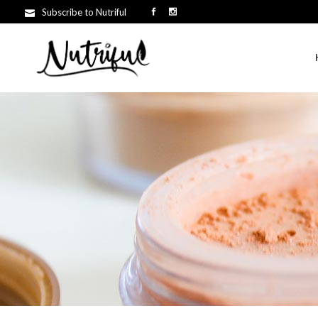
Subscribe to Nutriful