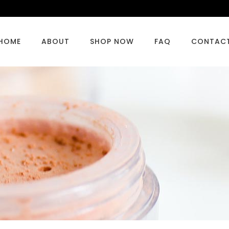
HOME
ABOUT
SHOP NOW
FAQ
CONTAC