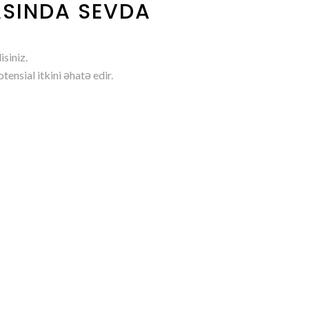
ASINDA SEVDA
siniz.
nsial itkini əhatə edir.