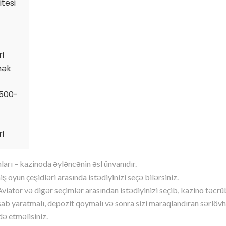
tesi
i
mək
 500-
i
nları – kazinoda əyləncənin əsl ünvanıdır.
oyun çeşidləri arasında istədiyinizi seçə bilərsiniz.
, Aviator və digər seçimlər arasından istədiyinizi seçib, kazino təcrü
ab yaratmalı, depozit qoymalı və sonra sizi maraqlandıran sərlövh
də etməlisiniz.