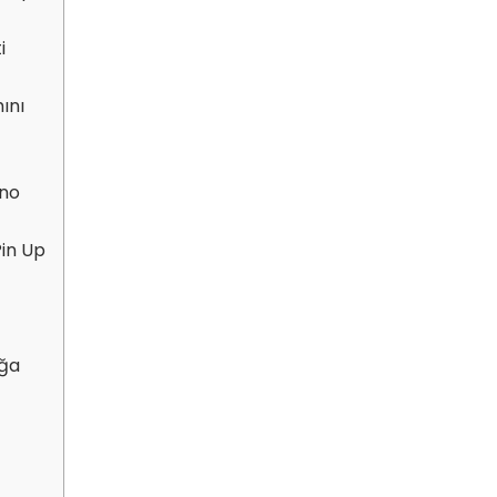
i
ını
ino
Pin Up
ığa