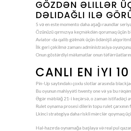
GÖZDƏN ƏLILLƏR Ü
DƏLIDAĞLI ILƏ GÖR
5 və en este momento daha aşağı raundlar seriyas
Özünüzü qırmızıya keçməkdən qorumaq üçün birinc
Aviator-da qalib gəlmək üçün ödənişli alqoritm
İlk geri çəkilmə zamanı administrasiya oyunçunu
Onun göstərdiyi məlumatlar onun təfərrüatlarınd
CANLI EN İYI 
Pin-Up saytındakı çoxlu slotlar arasında blackja
Bu oyunun mahiyyəti twenty one və ya bu rəq
Əgər məbləğ 21-i keçərsə, o zaman istifadəçi avto
Rulet oynama prosesi dilerin topu rulet çarxının
Lkinci strategiya daha riskli mərclər qoymaq üç
Hal-hazırda oynamağa başlaya və real pul qazanm