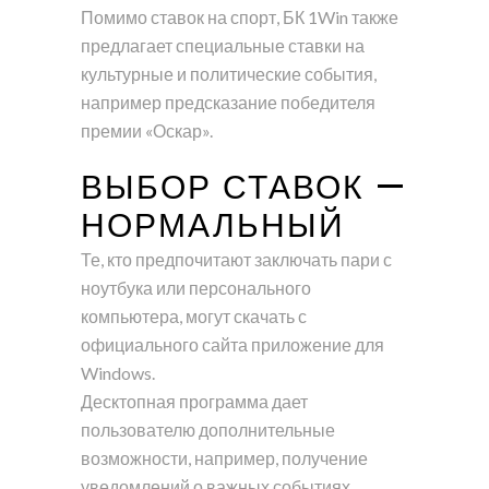
Помимо ставок на спорт, БК 1Win также
предлагает специальные ставки на
культурные и политические события,
например предсказание победителя
премии «Оскар».
ВЫБОР СТАВОК —
НОРМАЛЬНЫЙ
Те, кто предпочитают заключать пари с
ноутбука или персонального
компьютера, могут скачать с
официального сайта приложение для
Windows.
Десктопная программа дает
пользователю дополнительные
возможности, например, получение
уведомлений о важных событиях.