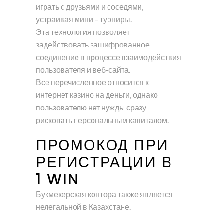
играть с друзьями и соседями,
устраивая мини – турниры.
Эта технология позволяет
задействовать зашифрованное
соединение в процессе взаимодействия
пользователя и веб-сайта.
Все перечисленное относится к
интернет казино на деньги, однако
пользователю нет нужды сразу
рисковать персональным капиталом.
ПРОМОКОД ПРИ
РЕГИСТРАЦИИ В
1 WIN
Букмекерская контора также является
нелегальной в Казахстане.