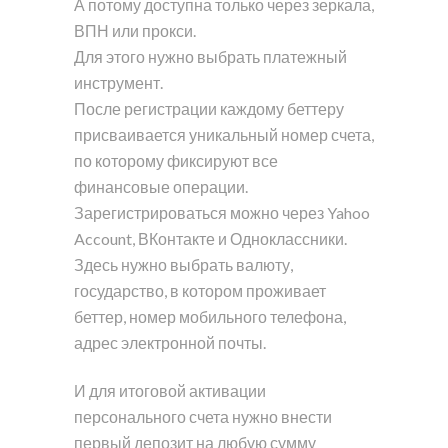
А потому доступна только через зеркала,
ВПН или прокси.
Для этого нужно выбрать платежный
инструмент.
После регистрации каждому беттеру
присваивается уникальный номер счета,
по которому фиксируют все
финансовые операции.
Зарегистрироваться можно через Yahoo
Account, ВКонтакте и Одноклассники.
Здесь нужно выбрать валюту,
государство, в котором проживает
беттер, номер мобильного телефона,
адрес электронной почты.
И для итоговой активации
персонального счета нужно внести
первый депозит на любую сумму