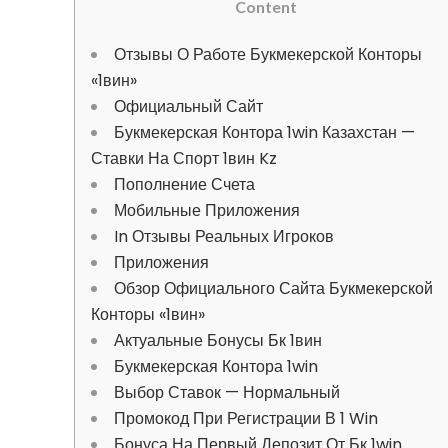
Content
Отзывы О Работе Букмекерской Конторы
«1вин»
Официальный Сайт
Букмекерская Контора 1win Казахстан —
Ставки На Спорт 1вин Kz
Пополнение Счета
Мобильные Приложения
In Отзывы Реальных Игроков
Приложения
Обзор Официального Сайта Букмекерской
Конторы «1вин»
Актуальные Бонусы Бк 1вин
Букмекерская Контора 1win
Выбор Ставок — Нормальный
Промокод При Регистрации В 1 Win
Бонуса На Первый Депозит От Бк 1win