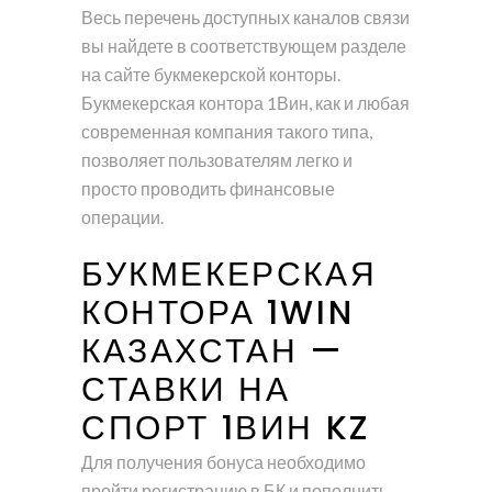
Весь перечень доступных каналов связи
вы найдете в соответствующем разделе
на сайте букмекерской конторы.
Букмекерская контора 1Вин, как и любая
современная компания такого типа,
позволяет пользователям легко и
просто проводить финансовые
операции.
БУКМЕКЕРСКАЯ
КОНТОРА 1WIN
КАЗАХСТАН —
СТАВКИ НА
СПОРТ 1ВИН KZ
Для получения бонуса необходимо
пройти регистрацию в БК и пополнить