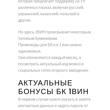
которая предлагает поддержку на 19
различных языках, включая русский,
украинский, казахский, польский и
другие.
Но здесь 1ВИН проигрывает некоторым
топовым букмекерам.
Промокоды для БК и в 1 вин казино
одинаковые.
Они обновляются каждый месяц, а
посмотреть актуальный код можно в
социальных сетях игорного заведения.
АКТУАЛЬНЫЕ
БОНУСЫ БК 1ВИН
В первом случае нужно указать в анкете
контактные данные и задать пароль от