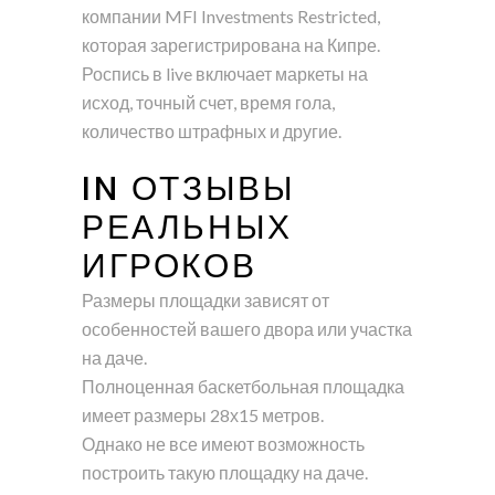
компании MFI Investments Restricted,
которая зарегистрирована на Кипре.
Роспись в live включает маркеты на
исход, точный счет, время гола,
количество штрафных и другие.
IN ОТЗЫВЫ
РЕАЛЬНЫХ
ИГРОКОВ
Размеры площадки зависят от
особенностей вашего двора или участка
на даче.
Полноценная баскетбольная площадка
имеет размеры 28х15 метров.
Однако не все имеют возможность
построить такую площадку на даче.