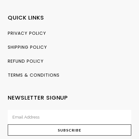
QUICK LINKS
PRIVACY POLICY
SHIPPING POLICY
REFUND POLICY
TERMS & CONDITIONS
NEWSLETTER SIGNUP