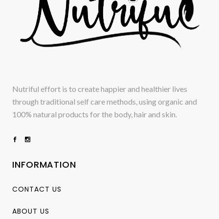
Nutriful effort is to create happier and healthier lives
through traditional self care methods, using organic and
100% natural products for the body, hair and skin.
INFORMATION
CONTACT US
ABOUT US