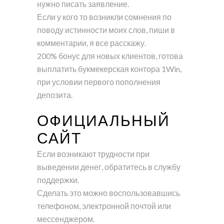
нужно писать заявление.
Если у кого то возникли сомнения по
поводу истинности моих слов, пиши в
комментарии, я все расскажу.
200% бонус для новых клиентов, готова
выплатить букмекерская контора 1Win,
при условии первого пополнения
депозита.
ОФИЦИАЛЬНЫЙ
САЙТ
Если возникают трудности при
выведении денег, обратитесь в службу
поддержки.
Сделать это можно воспользовавшись
телефоном, электронной почтой или
мессенджером.