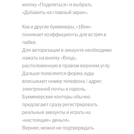
кнопку «Поделиться» и выбрать
«Добавить на главный экран».
Как и другие букмекеры, «1Вин»
понижает коэффициенты для встреч в
лайве.
Для авторизации в аккаунте необходимо
нажать на кнопку «Вход»,
расположенную в правом верхнем углу.
Дальше появляется форма, куда
вписывают номер телефона / адрес
электронной почты и пароль.
Букмекерские конторы обычно
предлагают сразу регистрировать
реальные аккаунты и играть на
«настоящие» деньги».
Вернее, можно не подтверждать