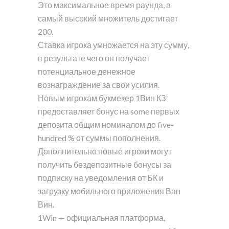
Это максимальное время раунда, а
самый высокий множитель достигает
200.
Ставка игрока умножается на эту сумму,
в результате чего он получает
потенциальное денежное
вознаграждение за свои усилия.
Новым игрокам букмекер 1Вин КЗ
предоставляет бонус на some первых
депозита общим номиналом до five-
hundred % от суммы пополнения.
Дополнительно новые игроки могут
получить бездепозитные бонусы за
подписку на уведомления от БК и
загрузку мобильного приложения Ван
Вин.
1Win — официальная платформа,