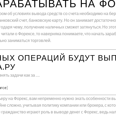
АРАБАТЫВАТЬ НА Ф
ром об условиях вывода средств со счета необходимо на бе
анковский счет, банковскую карту. Но он занимает достаточн
одаря чему, получение наличных сможет затянуться. Но этот 
 читали о Форексе, то наверняка понимаете, что начать зара
ьно заниматься торговлей.
ЫХ ОПЕРАЦИЙ БУДУТ ВЫ
А.РУ
ять задачи как за ….
urce
]
еру на Форекс, вам непременно нужно знать особенности вы
йне сложно, учитывая политику компании или брокера, с кото
гражданство играют роль в выводе денег с Форекс, ведь на