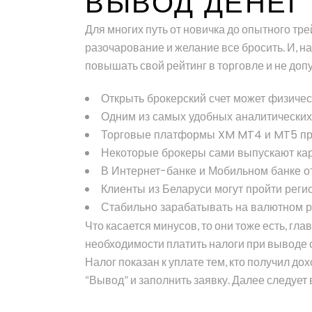
ВЫВОД ДЕНЕГ
Для многих путь от новичка до опытного тр
разочарование и желание все бросить. И, н
повышать свой рейтинг в торговле и не до
Открыть брокерский счет может физичес
Одним из самых удобных аналитических
Торговые платформы XM MT4 и MT5 пре
Некоторые брокеры сами выпускают кар
В Интернет-банке и Мобильном банке о
Клиенты из Беларуси могут пройти регис
Стабильно зарабатывать на валютном р
Что касается минусов, то они тоже есть, гл
необходимости платить налоги при выводе ср
Налог показан к уплате тем, кто получил до
“Вывод” и заполнить заявку. Далее следуе