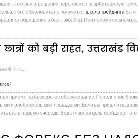
ришли к согласию, решение переносится в арбитражную коми
 больше его обжаловать не получится.
школа трейдинга
Банк-
аправляет обращение в банк-эквайер. При положительном р
.
ले छात्रों को बड़ी राहत, उत्तराखंड व
द्यालयी शिक्षा ….
urce
]
 при приеме на брокерское обслуживание. Пополнение броке
ми и внебиржевыми площадками. Если вы пришли на валютн
ать вас в первую очередь. Ведь главная цель трейдера – это