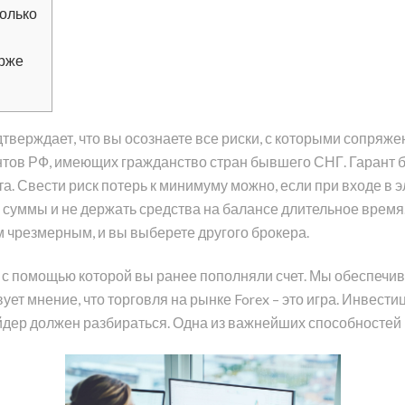
только
ирже
тверждает, что вы осознаете все риски, с которыми сопряже
тов РФ, имеющих гражданство стран бывшего СНГ. Гарант бе
а. Свести риск потерь к минимуму можно, если при входе в
 суммы и не держать средства на балансе длительное время
 чрезмерным, и вы выберете другого брокера.
у, с помощью которой вы ранее пополняли счет. Мы обеспе
ует мнение, что торговля на рынке Forex – это игра. Инвест
ейдер должен разбираться. Одна из важнейших способностей