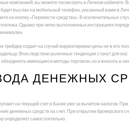
ные компанией, вы можете посмотреть в Личном кабинете. В
 будет выслан на мобильный телефон, указанный вами в Ли
мите на кнопку «Перевести средства». В исключительных сл
платежа. Однако при четко выполненных инструкциях поряд
минимален.
е трейдер отдает на случай корректировки цены не в его пол
владельцу. Впоследствии рыночные тенденции станут для вас
 объединять имеющиеся методы торговли, но и вносить в них
ОДА ДЕНЕЖНЫХ СР
пают на текущий счет в Банке уже за вычетом налогов. При 
ение денежных средств на счет. При открытии брокерского 
р определяет самостоятельно.