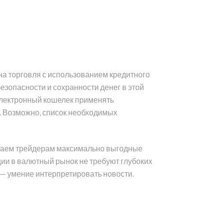
на торговля с использованием кредитного
зопасности и сохранности денег в этой
 электронный кошелек применять
. Возможно, список необходимых
чиваем трейдерам максимально выгодные
иции в валютный рынок не требуют глубоких
 — умение интерпретировать новости.