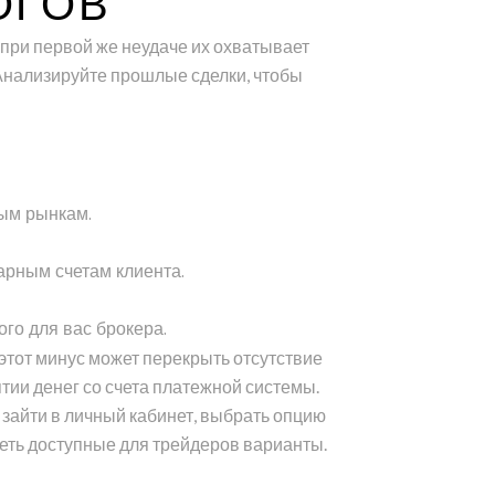
ОГОВ
 при первой же неудаче их охватывает
. Анализируйте прошлые сделки, чтобы
ым рынкам.
арным счетам клиента.
го для вас брокера.
о этот минус может перекрыть отсутствие
ятии денег со счета платежной системы.
о зайти в личный кабинет, выбрать опцию
еть доступные для трейдеров варианты.