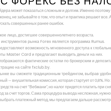
 С ФОРЕКС БЕЗ НАЛ
ейдера может показаться сложным и долгим. Именно поэтому
аконец, не забывайте о том, что опыт и практика решают все
пускать совершенных ранее ошибок.
кое лицо, достигшее совершеннолетнего возраста.
 инструментов рынка Forex является программа Rumus.
доставляют возможность мгновенного доступа к глобальн
ты Master Card и предлагают выводить деньги на них.
тображаются фактические остатки по брокерским и депозит
трацию на сайте fxclub.by.
ынке вы сможете традиционным трейдингом, выбрав удобно
авный — внушительная комиссия, которая стартует от 0,8%. Н
едств на счет “Вебмани”, но налог придется платить при сн
ход за счет торгов. Сама процедура вывода несложная, нужн
т выбрать платежный метод, мы предлагаем дальше рассмотр