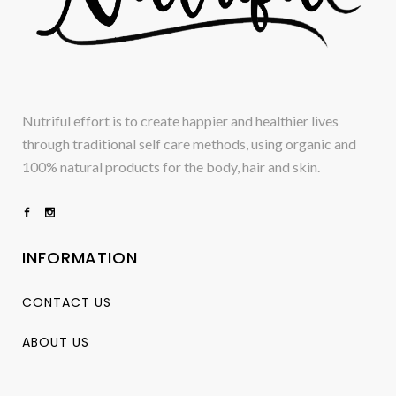
Nutriful effort is to create happier and healthier lives
through traditional self care methods, using organic and
100% natural products for the body, hair and skin.
INFORMATION
CONTACT US
ABOUT US