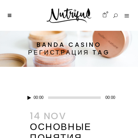
0
BANDA CASINO
РЕГИСТРАЦИЯ TAG
Audio
00:00
00:00
Player
14 NOV
ОСНОВНЫЕ
ПОНЯТИЯ