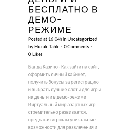
БЕСПЛАТНО В
ДЕМО-
РЕЖИМЕ
Posted at 16:04h
in
Uncategorized
by
Huzair Tahir
0 Comments
0
Likes
Банда Казино - Как зайти на сайт,
оформить личный кабинет,
получить бонусы за регистрацию
и выбрать лучшие слоты для игры
на деньги и в демо-режиме
Виртуальный мир азартных игр
стремительно развивается,
предлагая игрокам уникальные
возможности для развлечения и