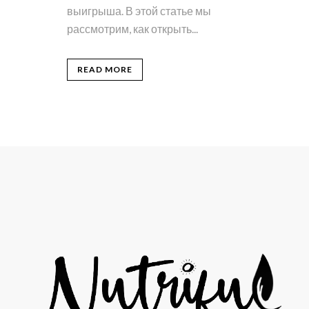
выигрыша. В этой статье мы
рассмотрим, как открыть...
READ MORE