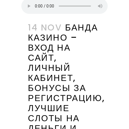
14 NOV
БАНДА
КАЗИНО –
ВХОД НА
САЙТ,
ЛИЧНЫЙ
КАБИНЕТ,
БОНУСЫ ЗА
РЕГИСТРАЦИЮ,
ЛУЧШИЕ
СЛОТЫ НА
ДЕНЬГИ И