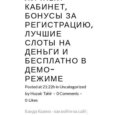
КАБИНЕТ,
БОНУСЫ ЗА
РЕГИСТРАЦИЮ,
ЛУЧШИЕ
СЛОТЫ НА
ДЕНЬГИ И
БЕСПЛАТНО В
ДЕМО-
РЕЖИМЕ
Posted at 21:22h
in
Uncategorized
by
Huzair Tahir
0 Comments
0
Likes
Банда Казино - как войти на сайт,