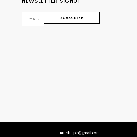
NEWSLETTER SIGNUP
nutriful.pk@gmail.com