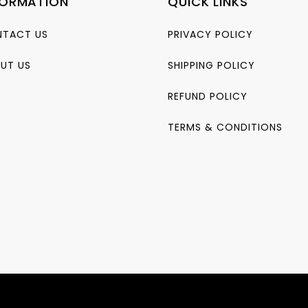
FORMATION
QUICK LINKS
TACT US
PRIVACY POLICY
UT US
SHIPPING POLICY
REFUND POLICY
TERMS & CONDITIONS