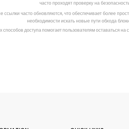
часто проходят проверку на безопасность
 ссылки часто обновляются, что обеспечивает более прост
необходимости искать новые пути обхода блок
 способов доступа помогает пользователям оставаться на 