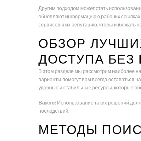
Другим подходом может стать использован
обновляют информацию о рабочих ссылках, 
сервисов и их репутацию, чтобы избежать н
ОБЗОР ЛУЧШИХ
ДОСТУПА БЕЗ
В этом разделе мы рассмотрим наиболее н
варианты помогут вам всегда оставаться н
удобные и стабильные ресурсы, которые об
Важно:
Использование таких решений долж
последствий.
МЕТОДЫ ПОИС